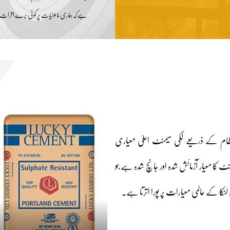
ہے کہ ہماری ماحولیات پر کوئی برے اثرات 
 نظام کے ذریعے لکی سیمنٹ اعلیٰ معیاری
ا معیار آزمائش شدہ اور جانچ شدہ ہے جو
سری لنکا کے عالمی معیارات پر پورا اترتا ہے۔