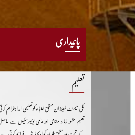
پائیداری
تعلیم
لکی سیمنٹ لمیٹڈ ان مستحق طلباء کو تعلیمی امدادفراہم کرتی
تعلیم مشہور زمانہ مقامی اور عالمی یونیورسٹیوں سے حا
کے تحت وہ مستحق طلباء کو اسکالر شپ فراہم کرتی ہے