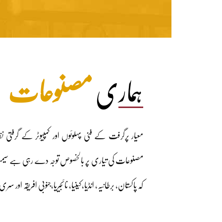
ہماری
مصنوعات
معیار پرگرفت کے فنی پہلوئوں اور کمپیوٹر کے گرفتی
مصنوعات کی تیاری پر بالخصوص توجہ دے رہی ہے سیمنٹ ک
کہ پاکستان، برطانیہ، انڈیا،کینیا، نائجیریا،جنوبی افریقہ اور 