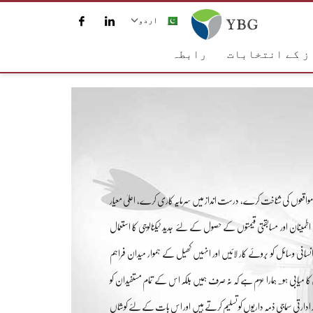
اردو
ز کے انتخابات
رابطہ
ی مواقعوں کی شناخت کرے، درست انداز میں سرمایہ کاری کرے، اعلیٰ معیار
طمینان اور مسابقتی قیمتوں کے حصول کے لئے جدید ٹیکنالوجی کا استعمال
انی وسائل کو بروئے کار لائیں اور انہیں کھیل کے ہموار میدان فراہم
ا میابی ہو۔ ہمارا عزم ہے کہ نہ صرف ہمیں بلکہ اس کے تمام مستفیدان کو
اور ادارتی سماجی ذمہ داریوں کو تسلیم کرتے ہیں اور اس بات کے لئے کوشاں