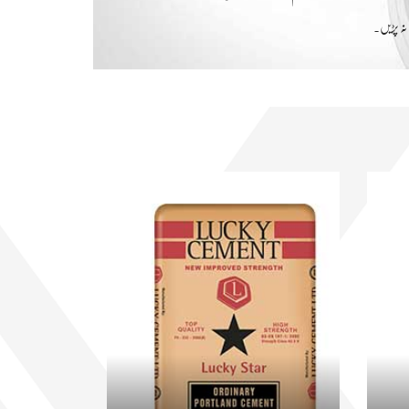
نہ پڑیں۔