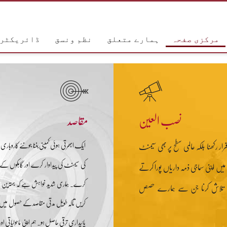
مرکزی صفحہ
ہمارے متعلق
نظم ونسق
ڈائریکٹر 
نصب العین
مقاصد
ار رکھنا بلکہ عالمی سطح پر بھی سیمنٹ
ایک ابھرتی ہوئی کمپنی بننا جونئے کاروبار
کی سیمنٹ کی پیداوار کرے اور گاہکوں کے ا
میں اپنی سماجی ذمہ داریاں پورا کرتے
کرے۔ ہماری شدید خواہش ہے کہ بہترین انس
قع تلاش کرنا جن سے ہمارے حصص
کریں تاکہ طویل مدتی مقاصد کے حصول میں ک
پائیداری ترقی حاصل ہو۔ ہم اپنی ماحولیاتی 