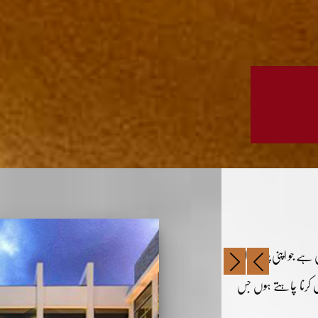
 ہے جو اپنی پیشہ ورانہ
صل کرنا چاہتے ہوں جس
۔