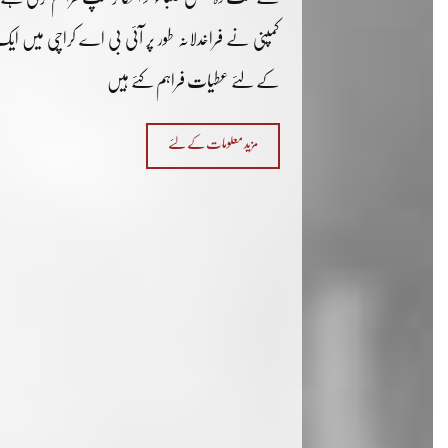
کمپنی نے فراخدلانہ طور پر آئی بی اے کراچی میں ایک 
کے لئے عطیات فراہم کئے ہیں
مزید معلومات کے لئے