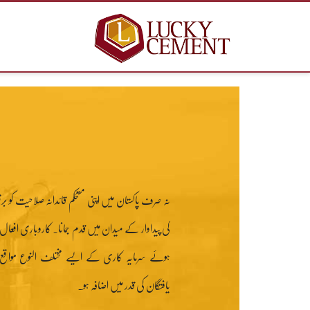
نہ صرف پاکستان میں اپنی مستحکم قائدانہ صلاحیت کو برقر
کی پیداوار کے میدان میں قدم جمانا۔ کاروباری افعال 
ہوئے سرمایہ کاری کے ایسے مختلف النوع موا
یافتگان کی قدر میں اضافہ ہو۔