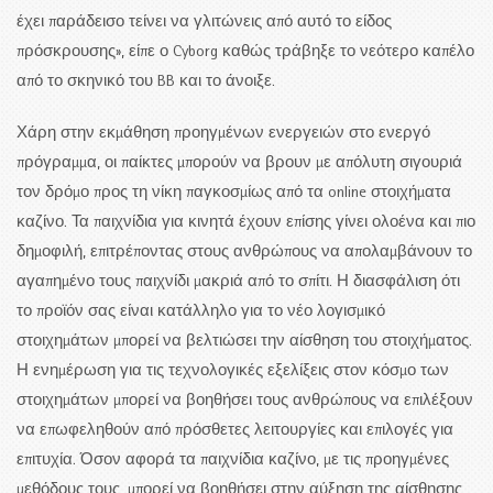
έχει παράδεισο τείνει να γλιτώνεις από αυτό το είδος
πρόσκρουσης», είπε ο Cyborg καθώς τράβηξε το νεότερο καπέλο
από το σκηνικό του BB και το άνοιξε.
Χάρη στην εκμάθηση προηγμένων ενεργειών στο ενεργό
πρόγραμμα, οι παίκτες μπορούν να βρουν με απόλυτη σιγουριά
τον δρόμο προς τη νίκη παγκοσμίως από τα online στοιχήματα
καζίνο. Τα παιχνίδια για κινητά έχουν επίσης γίνει ολοένα και πιο
δημοφιλή, επιτρέποντας στους ανθρώπους να απολαμβάνουν το
αγαπημένο τους παιχνίδι μακριά από το σπίτι. Η διασφάλιση ότι
το προϊόν σας είναι κατάλληλο για το νέο λογισμικό
στοιχημάτων μπορεί να βελτιώσει την αίσθηση του στοιχήματος.
Η ενημέρωση για τις τεχνολογικές εξελίξεις στον κόσμο των
στοιχημάτων μπορεί να βοηθήσει τους ανθρώπους να επιλέξουν
να επωφεληθούν από πρόσθετες λειτουργίες και επιλογές για
επιτυχία. Όσον αφορά τα παιχνίδια καζίνο, με τις προηγμένες
μεθόδους τους, μπορεί να βοηθήσει στην αύξηση της αίσθησης