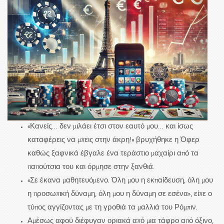
«Κανείς… δεν μιλάει έτσι στον εαυτό μου… και ίσως
καταφέρεις να μπεις στην άκρη!» βρυχήθηκε η Όφερ
καθώς ξαφνικά έβγαλε ένα τεράστιο μαχαίρι από τα
παπούτσια του και όρμησε στην ξανθιά.
«Σε έκανα μαθητευόμενο. Όλη μου η εκπαίδευση, όλη μου
η προσωπική δύναμη, όλη μου η δύναμη σε εσένα», είπε ο
τύπος αγγίζοντας με τη γροθιά τα μαλλιά του Ρόμπιν.
Αμέσως αφού διέφυγαν οριακά από μια τάφρο από όξινο,