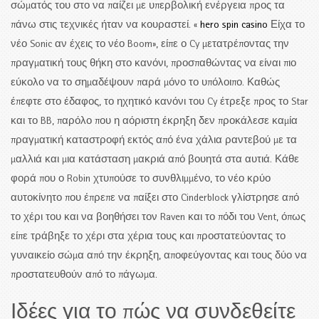
σώματός του στο να παίζει με υπερβολική ενέργεια προς τα
πάνω στις τεχνικές ήταν να κουραστεί.
«
hero spin casino
Είχα το
νέο Sonic αν έχεις το νέο Boom», είπε ο Cy μετατρέποντας την
πραγματική τους θήκη στο κανόνι, προσπαθώντας να είναι πιο
εύκολο να το σημαδέψουν παρά μόνο το υπόλοιπο. Καθώς
έπεφτε στο έδαφος, το ηχητικό κανόνι του Cy έτρεξε προς το Star
και το BB, παρόλο που η αόριστη έκρηξη δεν προκάλεσε καμία
πραγματική καταστροφή εκτός από ένα χάλια ραντεβού με τα
μαλλιά και μια κατάσταση μακριά από βουητά στα αυτιά. Κάθε
φορά που ο Robin χτυπούσε το συνθλιμμένο, το νέο κρύο
αυτοκίνητο που έπρεπε να παίξει στο Cinderblock γλίστρησε από
το χέρι του και να βοηθήσει τον Raven και το πόδι του Vent, όπως
είπε τράβηξε το χέρι στα χέρια τους και προστατεύοντας το
γυναικείο σώμα από την έκρηξη, αποφεύγοντας και τους δύο να
προστατευθούν από το πάγωμα.
Ιδέες για το πώς να συνδεθείτε