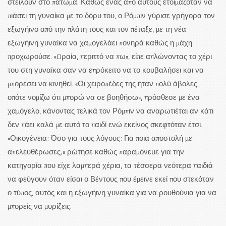
στείλουν στο πάτωμα. Καθώς ένας από αυτούς ετοιμαζόταν να
πιάσει τη γυναίκα με το δόρυ του, ο Ρόμπιν γύρισε γρήγορα τον
εξωγήινο από την πλάτη τους και τον πέταξε, με τη νέα
εξωγήινη γυναίκα να χαμογελάει πονηρά καθώς η μάχη
προχωρούσε. «Ωραία, περιττό να πω», είπε απλώνοντας το χέρι
του στη γυναίκα σαν να επρόκειτο να το κουβαλήσει και να
μπορέσει να κινηθεί. «Οι χειροπέδες της ήταν πολύ άβολες,
οπότε νομίζω ότι μπορώ να σε βοηθήσω», πρόσθεσε με ένα
χαμόγελο, κάνοντας τελικά τον Ρόμπιν να αναρωτιέται αν κάτι
δεν πάει καλά με αυτό το παιδί ενώ εκείνος σκεφτόταν έτσι.
«Οικογένεια; Όσο για τους λόγους; Για ποια αποστολή με
απελευθέρωσες;» ρώτησε καθώς παραμόνευε για την
κατηγορία που είχε λαμπερά χέρια, τα τέσσερα νεότερα παιδιά
να φεύγουν όταν είσαι ο Βέντους που έμεινε εκεί που στεκόταν
ο τύπος, αυτός και η εξωγήινη γυναίκα για να ρουθούνια για να
μπορείς να μυρίζεις.