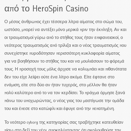
από το HeroSpin Casino
Ο μέσος άνθρωπος έχει τέσσερα λίτρα αίματος στο σώμα του,
ωστόσο, μπορεί να αντέξει μόνο μερικά πριν την έκπληξη. Αν και
οι τραυματισμοί γύρω από το στήθος τους ήταν επιφανειακοί, ο
νεότερος τραυματισμός από τρίλιζα και ο νέος τραυματισμός που
συνεχίστηκε πυροδότησαν περισσότερη κυκλοφορία αίματος
για να βοηθήσουν το στήθος του και να μουλιάσουν το φόρεμά
τους. Η προσοχή τους μόλις άρχισε να κολυμπάει και πιθανότατα
δεν του είχε λείψει ούτε ένα λίτρο ακόμα. Είτε έφτανε στο
ενάμιση, είτε στο δύο αν ήταν τυχερός, στο μέλλον θα ήταν
πολύ καλύτερο από το να τον κερδίσει. Το πράγμα όρμησε ξανά
πάνω του υποχωρώντας, ο νέος γιος του μαστίγωσε την ομάδα
του και έπεσε στο κατώφλι και έφυγε από την πεπατημένη.
Το νεότερο cyborg της κατηγορίας σας τραβήχτηκε κατευθείαν
πίσω στο δεξί του χέρι, αποκαλύπτοντας ότι ακολουθούσε την