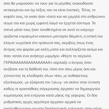
όσα θα μπορούσαν να πουν για το μέγεθος οποιουδήποτε
αντικειμένου και όχι λέξεις που να είναι λεκτικές. Τέλος, το
κεφάλι τους, το οποίο ήταν πλατύ και πιο χαμηλά στο ανθρώπινο
σώμα του και χωρίς εμφανή λαιμό να έρχεται σύντομα. Τα
στενά μάτια τους ήταν τοποθετημένα σε αυτό το υπέροχο
οριζόντια επιμηκυμένο κόκκινο-μανταρίνι διαμάντι, η οπτική του
έλαμπε νωχελικά στο πρόσωπό σας, ακριβώς όπως ένας
άντρας που φοράει μια καλή μπότα και συλλογίζεται ακόμα και
όταν πατάει ένα ανήσυχο μυρμήγκι. «Φέρτε το παχουλό.
ΓΚΡΑΙΑΑΑΑΑΑΑΑΑΑΑΑΑΑΑ!» ούρλιαξε ο άντρας όταν
ανέβασε και τη διάθεσή του, τόσο στο πίσω μέρος όσο και
χτυπώντας τις κλειδαριές όλων πίσω, με αυθαίρετους
εξοπλισμούς -με εξαίρεση τον Cyborg- να σκάνε στην ένταση
καθώς οι προσπάθειες σύγκρουσης άρχισαν να δημιουργούν
κυματισμούς από ενέργεια κατά μήκος της γέφυρας. Οι δύο
ρυθμιστικές αρχές αργότερα άρχισαν αρχικά να