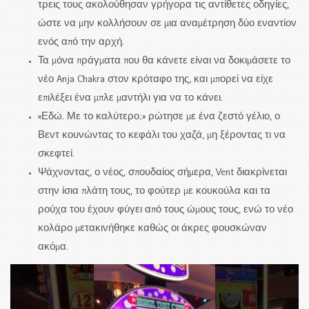
τρεις τους ακολούθησαν γρήγορα τις αντίθετες οδηγίες,
ώστε να μην κολλήσουν σε μια αναμέτρηση δύο εναντίον
ενός από την αρχή.
Τα μόνα πράγματα που θα κάνετε είναι να δοκιμάσετε το
νέο Anja Chakra στον κρόταφο της, και μπορεί να είχε
επιλέξει ένα μπλε μαντήλι για να το κάνει.
«Εδώ. Με το καλύτερο;» ρώτησε με ένα ζεστό γέλιο, ο
Βεντ κουνώντας το κεφάλι του χαζά, μη ξέροντας τι να
σκεφτεί.
Ψάχνοντας, ο νέος, σπουδαίος σήμερα, Vent διακρίνεται
στην ίσια πλάτη τους, το φούτερ με κουκούλα και τα
ρούχα του έχουν φύγει από τους ώμους τους, ενώ το νέο
κολάρο μετακινήθηκε καθώς οι άκρες φουσκώναν
ακόμα.