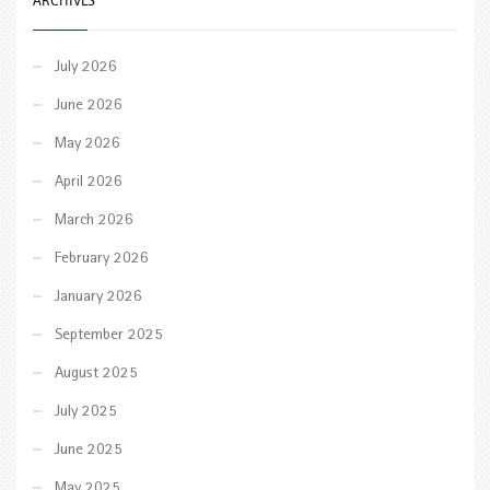
July 2026
June 2026
May 2026
April 2026
March 2026
February 2026
January 2026
September 2025
August 2025
July 2025
June 2025
May 2025