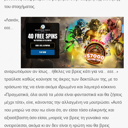
του στοιχήματος.
«Λοιπόν,
εεε…
αναρωτιόμουν αν ίσως… ήθελες να βρεις κάτι για να… εεε…»
τραύλισε καθώς κούνησε τις άκρες των δακτύλων της, με το
πρόσωπο της να είναι ακόμα ιδρωμένο και λαμπερό κόκκινο.
«Πραγματικά, όλα αυτά τα μέσα είναι φανταστικά και θα ζήσεις
μέχρι τότε», είπε, κάνοντας την αλλαγμένη να μουτρώσει. «Αυτό
που μπορώ να σου πω είναι ότι, αν είσαι τόσο ειλικρινής και
αξιοσέβαστη όσο είσαι, μπορείς να βρεις τη γυναίκα που
ονειρεύεσαι, ακόμα κι αν δεν είναι η πρώτη που θα βρεις