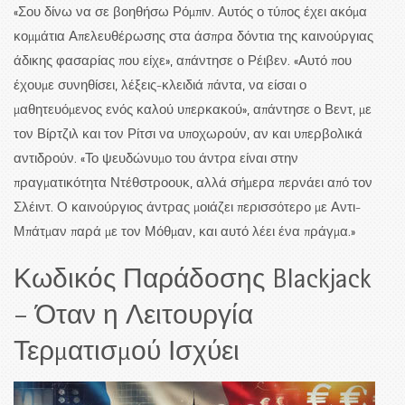
«Σου δίνω να σε βοηθήσω Ρόμπιν. Αυτός ο τύπος έχει ακόμα
κομμάτια Απελευθέρωσης στα άσπρα δόντια της καινούργιας
άδικης φασαρίας που είχε», απάντησε ο Ρέιβεν. «Αυτό που
έχουμε συνηθίσει, λέξεις-κλειδιά πάντα, να είσαι ο
μαθητευόμενος ενός καλού υπερκακού», απάντησε ο Βεντ, με
τον Βίρτζιλ και τον Ρίτσι να υποχωρούν, αν και υπερβολικά
αντιδρούν. «Το ψευδώνυμο του άντρα είναι στην
πραγματικότητα Ντέθστροουκ, αλλά σήμερα περνάει από τον
Σλέιντ. Ο καινούργιος άντρας μοιάζει περισσότερο με Αντι-
Μπάτμαν παρά με τον Μόθμαν, και αυτό λέει ένα πράγμα.»
Κωδικός Παράδοσης Blackjack
– Όταν η Λειτουργία
Τερματισμού Ισχύει