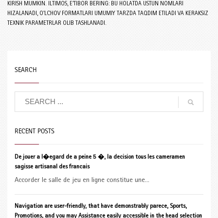
KIRISH MUMKIN. ILTIMOS, E'TIBOR BERING: BU HOLATDA USTUN NOMLARI
HIZALANADI, O'LCHOV FORMATLARI UMUMIY TARZDA TAQDIM ETILADI VA KERAKSIZ
TEXNIK PARAMETRLAR OLIB TASHLANADI.
SEARCH
RECENT POSTS
De jouer a l�egard de a peine 5 �, la decision tous les cameramen
sagisse artisanal des francais
Accorder le salle de jeu en ligne constitue une...
Navigation are user-friendly, that have demonstrably parece, Sports,
Promotions, and you may Assistance easily accessible in the head selection