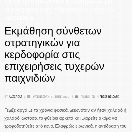
Εκμάθηση σύνθετων στρατηγικών για
κερδοφορία στις επιχειρήσεις τυχερών
παιχνιδιών
Εκμάθηση σύνθετων
στρατηγικών για
κερδοφορία στις
επιχειρήσεις τυχερών
παιχνιδιών
BY
A2ZCREAT
/
WEDNESDAY, 17 JUNE 2026
/
PUBLISHED IN
PRESS RELEASE
Γέμιζε αργά με τα χρόνια φυσικά, μειωνόταν αν ήταν χαλαρό ή
χαλαρό, ωστόσο, το φθείρει αρκετά και μπορείτε ακόμα να
τροφοδοτηθείτε από κενό. Ελαφρώς ειρωνικά, η αντίδραση του