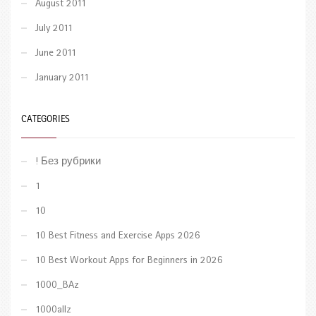
August 2011
July 2011
June 2011
January 2011
CATEGORIES
! Без рубрики
1
10
10 Best Fitness and Exercise Apps 2026
10 Best Workout Apps for Beginners in 2026
1000_BAz
1000allz