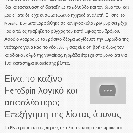
ίδια κατασκευαστική διάταξη με το μόλυβδο και τον ώμο του, και
μου είπατε ότι είχε ενσωματωμένο ηχητικό αναλυτή. Επίσης, το
Monster Boy μεταμορφώθηκε σε κυνηγόσκυλο πριν μυρίσει μέχρι
που ο τύπος τράβηξε το ρύγχος του κατά μήκος του δρόμου.
Αφού ο νεαρός με το πράσινο δέρμα παγίδευσε την μυρωδιά της
νεότερης γυναίκας, το νέο cyborg σας είπε ότι βρήκε όμως τον
καρδιακό παλμό της γυναίκας, η ομάδα έτρεχε στο μονοπάτι για
ένα κατάστημα ενοικίασης βίντεο.
Είναι το καζίνο
HeroSpin λογικό και
ασφαλέστερο;
Επεξήγηση της λίστας άμυνας
Το BB πέρασε από τις πόρτες σε όλο τον κόσμο, είτε πρόκειται