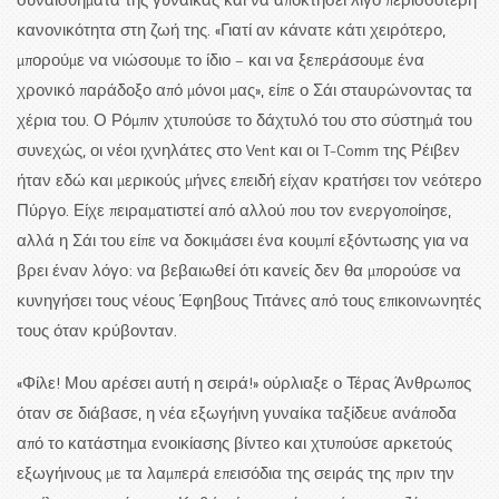
συναισθήματα της γυναίκας και να αποκτήσει λίγο περισσότερη
κανονικότητα στη ζωή της. «Γιατί αν κάνατε κάτι χειρότερο,
μπορούμε να νιώσουμε το ίδιο – και να ξεπεράσουμε ένα
χρονικό παράδοξο από μόνοι μας», είπε ο Σάι σταυρώνοντας τα
χέρια του. Ο Ρόμπιν χτυπούσε το δάχτυλό του στο σύστημά του
συνεχώς, οι νέοι ιχνηλάτες στο Vent και οι T-Comm της Ρέιβεν
ήταν εδώ και μερικούς μήνες επειδή είχαν κρατήσει τον νεότερο
Πύργο. Είχε πειραματιστεί από αλλού που τον ενεργοποίησε,
αλλά η Σάι του είπε να δοκιμάσει ένα κουμπί εξόντωσης για να
βρει έναν λόγο: να βεβαιωθεί ότι κανείς δεν θα μπορούσε να
κυνηγήσει τους νέους Έφηβους Τιτάνες από τους επικοινωνητές
τους όταν κρύβονταν.
«Φίλε! Μου αρέσει αυτή η σειρά!» ούρλιαξε ο Τέρας Άνθρωπος
όταν σε διάβασε, η νέα εξωγήινη γυναίκα ταξίδευε ανάποδα
από το κατάστημα ενοικίασης βίντεο και χτυπούσε αρκετούς
εξωγήινους με τα λαμπερά επεισόδια της σειράς της πριν την