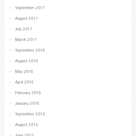
September 2017
August 2017
July 2017
March 2017
September 2016
August 2016
May 2016
April 2016
February 2016
January 2016
September 2015
August 2015
June 2015