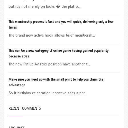
But it’s not merely on looks � the platfo...
This membership process is fast and you will quick, delivering only a few
times
The brand new active hook allows brief membersh...
This can be a new category of online game having gained popularity
because 2022
The new Pin up Aviatrix position have another t...
Make sure you meet up with the small print to help you claim the
advantage
So it birthday celebration incentive adds a per...
RECENT COMMENTS
ARCHIVES