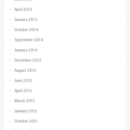
April 2015
January 2015
October 2014
September 2014
January 2014
December 2012
August 2012
June 2012
April 2012
March 2012
January 2012
October 2011