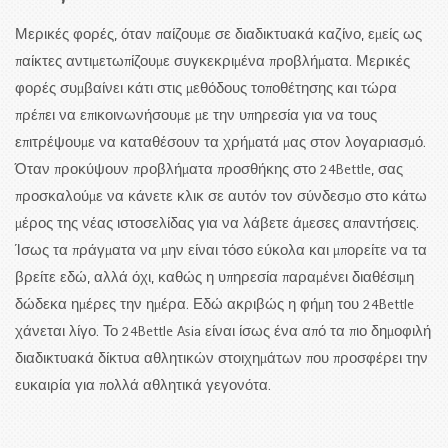
Μερικές φορές, όταν παίζουμε σε διαδικτυακά καζίνο, εμείς ως
παίκτες αντιμετωπίζουμε συγκεκριμένα προβλήματα. Μερικές
φορές συμβαίνει κάτι στις μεθόδους τοποθέτησης και τώρα
πρέπει να επικοινωνήσουμε με την υπηρεσία για να τους
επιτρέψουμε να καταθέσουν τα χρήματά μας στον λογαριασμό.
Όταν προκύψουν προβλήματα προσθήκης στο 24Bettle, σας
προσκαλούμε να κάνετε κλικ σε αυτόν τον σύνδεσμο στο κάτω
μέρος της νέας ιστοσελίδας για να λάβετε άμεσες απαντήσεις.
Ίσως τα πράγματα να μην είναι τόσο εύκολα και μπορείτε να τα
βρείτε εδώ, αλλά όχι, καθώς η υπηρεσία παραμένει διαθέσιμη
δώδεκα ημέρες την ημέρα. Εδώ ακριβώς η φήμη του 24Bettle
χάνεται λίγο. Το 24Bettle Asia είναι ίσως ένα από τα πιο δημοφιλή
διαδικτυακά δίκτυα αθλητικών στοιχημάτων που προσφέρει την
ευκαιρία για πολλά αθλητικά γεγονότα.