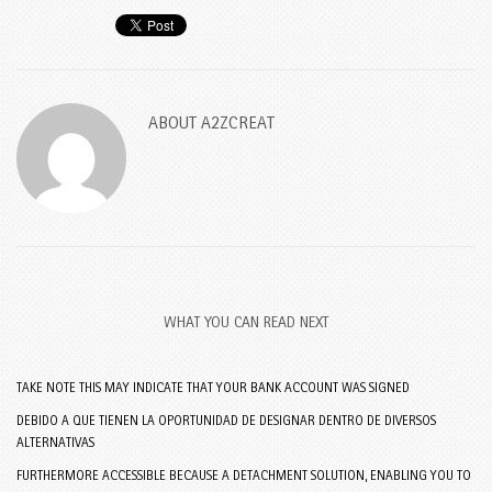
ABOUT
A2ZCREAT
WHAT YOU CAN READ NEXT
TAKE NOTE THIS MAY INDICATE THAT YOUR BANK ACCOUNT WAS SIGNED
DEBIDO A QUE TIENEN LA OPORTUNIDAD DE DESIGNAR DENTRO DE DIVERSOS
ALTERNATIVAS
FURTHERMORE ACCESSIBLE BECAUSE A DETACHMENT SOLUTION, ENABLING YOU TO