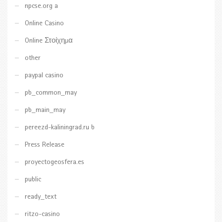
npcse.org a
Online Casino
Online Στοίχημα
other
paypal casino
pb_common_may
pb_main_may
pereezd-kaliningrad.ru b
Press Release
proyectogeosfera.es
public
ready_text
ritzo-casino