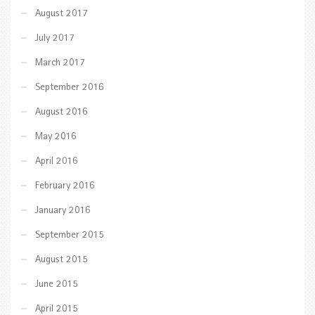
August 2017
July 2017
March 2017
September 2016
August 2016
May 2016
April 2016
February 2016
January 2016
September 2015
August 2015
June 2015
April 2015