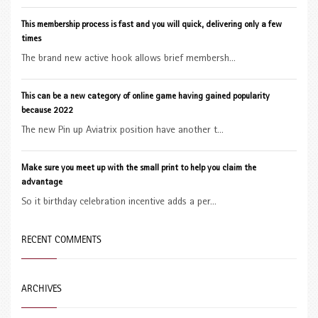
This membership process is fast and you will quick, delivering only a few
times
The brand new active hook allows brief membersh...
This can be a new category of online game having gained popularity
because 2022
The new Pin up Aviatrix position have another t...
Make sure you meet up with the small print to help you claim the
advantage
So it birthday celebration incentive adds a per...
RECENT COMMENTS
ARCHIVES