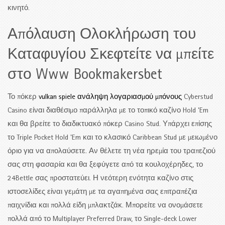
κινητό.
Απόλαυση Ολοκλήρωση του
Καταφυγίου Σκεφτείτε να μπείτε
στο Www Bookmakersbet
Το πόκερ
vulkan spiele ανάληψη λογαριασμού μπόνους
Cyberstud
Casino είναι διαθέσιμο παράλληλα με το τοπικό καζίνο Hold 'Em
και θα βρείτε το διαδικτυακό πόκερ Casino Stud. Υπάρχει επίσης
το Triple Pocket Hold 'Em και το κλασικό Caribbean Stud με μειωμένο
όριο για να απολαύσετε. Αν θέλετε τη νέα ηρεμία του τραπεζιού
σας στη φασαρία και θα ξεφύγετε από τα κουλοχέρηδες, το
24Bettle σας προστατεύει. Η νεότερη ενότητα καζίνο στις
ιστοσελίδες είναι γεμάτη με τα αγαπημένα σας επιτραπέζια
παιχνίδια και πολλά είδη μπλακτζάκ. Μπορείτε να ονομάσετε
πολλά από το Multiplayer Preferred Draw, το Single-deck Lower