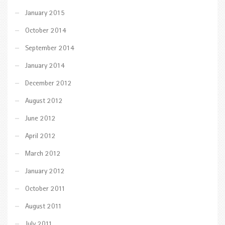
January 2015
October 2014
September 2014
January 2014
December 2012
August 2012
June 2012
April 2012
March 2012
January 2012
October 2011
August 2011
July 2011