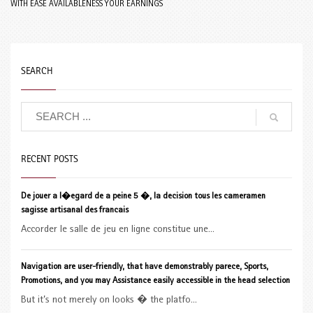
WITH EASE AVAILABLENESS YOUR EARNINGS
SEARCH
RECENT POSTS
De jouer a l�egard de a peine 5 �, la decision tous les cameramen
sagisse artisanal des francais
Accorder le salle de jeu en ligne constitue une...
Navigation are user-friendly, that have demonstrably parece, Sports,
Promotions, and you may Assistance easily accessible in the head selection
But it’s not merely on looks � the platfo...