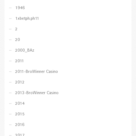
1946
1xbetph.ph11
2
20
2000_BAz
2011
2011-BroWinner Casino
2012
2013-BroWinner Casino
2014
2015
2016
2017