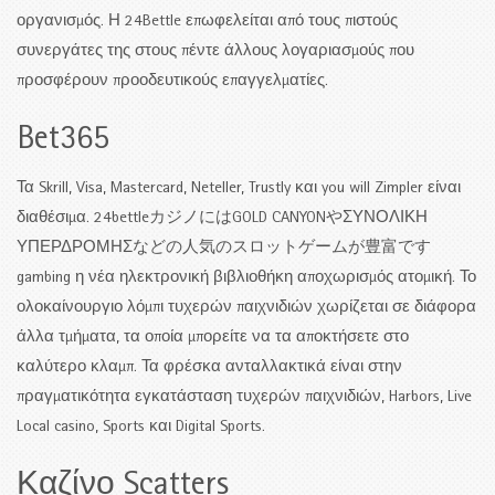
οργανισμός. Η 24Bettle επωφελείται από τους πιστούς
συνεργάτες της στους πέντε άλλους λογαριασμούς που
προσφέρουν προοδευτικούς επαγγελματίες.
Bet365
Τα Skrill, Visa, Mastercard, Neteller, Trustly και you will Zimpler είναι
διαθέσιμα. 24bettleカジノにはGOLD CANYONやΣΥΝΟΛΙΚΗ
ΥΠΕΡΔΡΟΜΗΣなどの人気のスロットゲームが豊富です
gambing η νέα ηλεκτρονική βιβλιοθήκη αποχωρισμός ατομική. Το
ολοκαίνουργιο λόμπι τυχερών παιχνιδιών χωρίζεται σε διάφορα
άλλα τμήματα, τα οποία μπορείτε να τα αποκτήσετε στο
καλύτερο κλαμπ. Τα φρέσκα ανταλλακτικά είναι στην
πραγματικότητα εγκατάσταση τυχερών παιχνιδιών, Harbors, Live
Local casino, Sports και Digital Sports.
Καζίνο Scatters