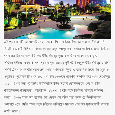
এই প্রযোজনাটি ১৫ আগস্ট ২০২৪ থেকে দক্ষিণ-পশ্চিমে ফিরে আসে এবং গিলিয়ান লিন
থিয়েটারে একটি সীমিত ৪ মাসের কাজের জন্য মঞ্চস্থ হয়, যেখানে মেরিগোল্ড এবং ভিভিয়েন
যথাক্রমে টিন বয় এবং উইকেড উইচ চরিত্রে পুনরায় অভিনয় করেন। এছাড়াও
অভিনয়শিল্পীদের মধ্যে ছিলেন স্কেয়ারক্রো চরিত্রে লুই গন্ট, সিনফুল উইচ চরিত্রে ডায়ান
পিলকিংটন এবং লেস্টার প্রযোজনা থেকে যথাক্রমে গ্লিন্ডা ও ডরোথি চরিত্রে বিয়াঙ্কো ও
ওনুরাহ। প্রযোজনাটি ৯ মে ২০১২-এ তার ৫০০তম প্রদর্শনী সম্পন্ন করে এবং সেপ্টেম্বর
২০১২-এ এর সমাপ্তি ঘটে। উইলিয়ামসটাউন সিনেমা ফেস্টিভ্যালে, গ্রে মিখাইল
প্লাতোনভের প্রযোজনা ‘প্লাতোনভ’ (১৯৭৭)-এ তার নতুন নির্ণায়ক চরিত্রে অভিনয়
করেন। ১৯৬৬ সালে জন কান্ডার এবং ফ্রেড এব রচিত নতুন ব্রডওয়ে মিউজিক্যাল
'ক্যাবারে'-তে এমসি নামক নতুন চরিত্রে অভিনয়ের মাধ্যমে গ্রে তাঁর যুগান্তকারী সাফল্য
অর্জন করেন।