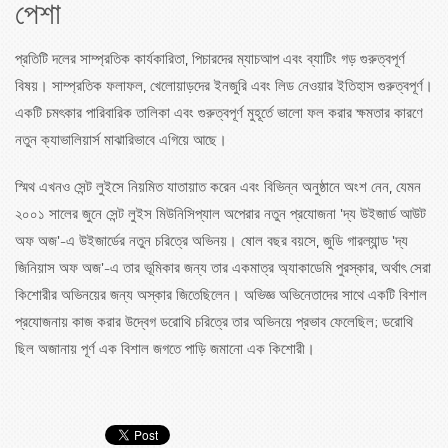
পেশা
প্রতিটি দলের সাম্প্রতিক কার্যকারিতা, পিচারদের ম্যাচআপ এবং ব্যাটিং গড় গুরুত্বপূর্ণ
বিষয়। সাম্প্রতিক ফলাফল, খেলোয়াড়দের ইনজুরি এবং লিড নেওয়ার ইতিহাস গুরুত্বপূর্ণ।
একটি চমৎকার পারিবারিক তালিকা এবং গুরুত্বপূর্ণ মুহূর্তে ভালো ফল করার ক্ষমতার কারণে
নতুন ক্যাভালিয়ার্স মাঝারিভাবে এগিয়ে আছে।
স্মিথ এখনও সেন্ট লুইসে নিয়মিত যাতায়াত করেন এবং বিভিন্ন অনুষ্ঠানে অংশ নেন, যেমন
২০০১ সালের জুনে সেন্ট লুইস মিউনিসিপ্যাল ​​অপেরার নতুন প্রযোজনা 'দ্য উইজার্ড আউট
অফ অজ'-এ উইজার্ডের নতুন চরিত্রে অভিনয়। ষোল বছর বয়সে, জুডি গারল্যান্ড 'দ্য
জিনিয়াস অফ অজ'-এ তার ভূমিকার জন্য তার একমাত্র অ্যাকাডেমি পুরস্কার, অর্থাৎ সেরা
কিশোরীর অভিনয়ের জন্য অস্কার জিতেছিলেন। অভিজ্ঞ অভিনেতাদের সাথে একটি বিশাল
প্রযোজনায় কাজ করার উদ্বেগ ডরোথি চরিত্রে তার অভিনয়ে প্রভাব ফেলেছিল; ডরোথি
ছিল অজানায় পূর্ণ এক বিশাল জগতে পাড়ি জমানো এক কিশোরী।