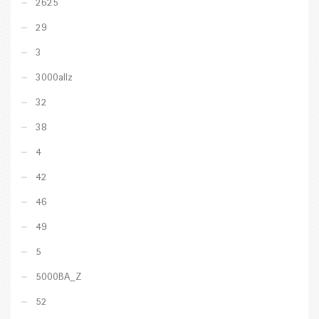
2625
29
3
3000allz
32
38
4
42
46
49
5
5000BA_Z
52