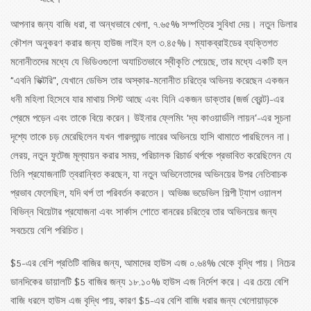
আছে।
আপনার জন্য বাজি ধরা, বা অন্ধভাবে খেলা, ৭.৬৫% সম্পত্তির সুবিধা দেয়। নতুন ডিলার
কৌশল অনুকরণ করার জন্য হাউজ লাইন হল ৩.৪৫%। ম্যাকব্রাইডের ব্যক্তিগত
মনোনীতদের মধ্যে যে ভিডিওগুলো অযাচিতভাবে স্বীকৃতি পেয়েছে, তার মধ্যে একটি হল
“এবনি ভিক্টরি”, যেখানে ডেভিস তার অস্কার-মনোনীত চরিত্রে অভিনয় করেছেন একজন
ধনী মহিলা হিসেবে যার মাথায় সিস্ট আছে এবং যিনি একজন ডাক্তার (জর্জ ব্রেন্ট)-এর
প্রেমে পড়েন এবং তাকে বিয়ে করেন। উইনার ফ্লেমিং ‘দ্য কাওয়ার্ডলি লায়ন’-এর সূচনা
দৃশ্যে তাকে চড় মেরেছিলেন যখন গারল্যান্ড লারের অভিনয়ে হাসি থামাতে পারছিলেন না।
লেরয়, নতুন ফুটেজ মূল্যায়ন করার সময়, পরিচালক রিচার্ড থর্পকে প্রভাবিত করেছিলেন যে
তিনি প্রযোজনাটি ত্বরান্বিত করছেন, যা নতুন অভিনেতাদের অভিনয়ের উপর নেতিবাচক
প্রভাব ফেলেছিল, যদি থর্প তা পরিবর্তন করতেন। অভিজ্ঞ ভডেভিল শিল্পী ট্যাপ ওয়ালশ
বিভিন্ন থিয়েটার প্রযোজনা এবং সার্কাস শোতে বানরের চরিত্রে তার অভিনয়ের জন্য
সবচেয়ে বেশি পরিচিত।
$5-এর বেশি প্রতিটি বাজির জন্য, আমাদের হাউস এজ ০.৬৪% থেকে বৃদ্ধি পায়। নিচের
ডানদিকের ডায়ালটি $5 বাজির জন্য ১৮.১০% হাউস এজ নির্দেশ করে। এর চেয়ে বেশি
বাজি ধরলে হাউস এজ বৃদ্ধি পায়, কারণ $5-এর বেশি বাজি ধরার জন্য খেলোয়াড়কে