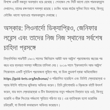
বিপক্ষে একটি মজবুত অবস্থান ধরে রেখেছে। শেনজেন পেং সিটি ভালো হোম পারফরম্যান্স
দেখালেও, তাদের রক্ষণভাগে সমস্যা রয়েছে। চংকিং ঘরের মাঠের সুবিধা নিতে পারে, কিন্তু
বেইজিং ভালো অ্যাওয়ে পারফরম্যান্স দেখাচ্ছে।
অস্কার: লিওনার্দো ডিক্যাপ্রিও, জেনিফার
লরেন্স এবং তাদের নিজ নিজ স্থানের সর্বশেষ
চাহিদা প্রসঙ্গে
নিম্নলিখিত সারণীটি ১৯০২ সালের 'জিনিয়াস আউট অফ আউন্স' প্রযোজনায় বছরের পর
বছর ধরে ব্যবহৃত সমস্ত সঙ্গীতের তালিকা দেয়। ২০১৬ সালে 'ট্রলকার্লেন আভ আউন্স'
শিরোনামে একটি সুইডিশ প্রযোজনা মুক্তি পায়, যা ডিক লুন্ডবার্গ দ্বারা অভিযোজিত
https://gold-bets.org/bn/bonus/
ও পরিচালিত হয়েছিল এবং তিনিই স্কেয়ারক্রো ও
স্যার উইলি গাইলের ভূমিকায় অভিনয় করেন। তিনি মন্টগোমারি ও ব্রিককে বইটি উৎসর্গ
করেন, যার ফলে স্কেয়ারক্রো ও টিন উডম্যানের নতুন পর্বগুলো বিখ্যাত হয়ে ওঠে, কিন্তু
ডরোথি ও ভীরু সিংহের পর্বগুলো স্মৃতিতে পরিণত হয়। এর ব্যতিক্রম হলো ডরোথির
চরিত্রটি, যা মিনার্ভা কভারডেল অভিনয় করেছেন।