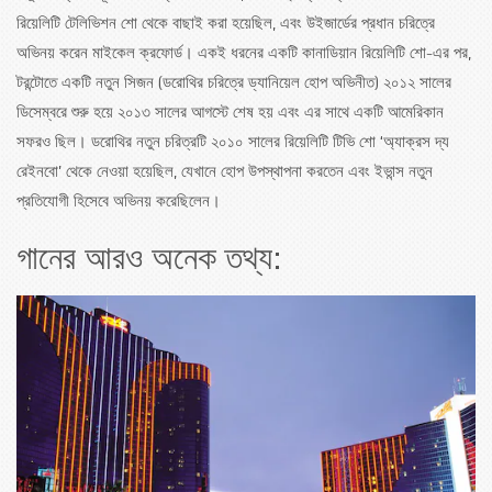
রিয়েলিটি টেলিভিশন শো থেকে বাছাই করা হয়েছিল, এবং উইজার্ডের প্রধান চরিত্রে
অভিনয় করেন মাইকেল ক্রফোর্ড। একই ধরনের একটি কানাডিয়ান রিয়েলিটি শো-এর পর,
টরন্টোতে একটি নতুন সিজন (ডরোথির চরিত্রে ড্যানিয়েল হোপ অভিনীত) ২০১২ সালের
ডিসেম্বরে শুরু হয়ে ২০১৩ সালের আগস্টে শেষ হয় এবং এর সাথে একটি আমেরিকান
সফরও ছিল। ডরোথির নতুন চরিত্রটি ২০১০ সালের রিয়েলিটি টিভি শো ‘অ্যাক্রস দ্য
রেইনবো’ থেকে নেওয়া হয়েছিল, যেখানে হোপ উপস্থাপনা করতেন এবং ইভান্স নতুন
প্রতিযোগী হিসেবে অভিনয় করেছিলেন।
গানের আরও অনেক তথ্য: