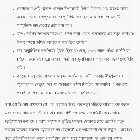
বেকারের অংশটি প্রথমে একজন বিশালদেহী ডিউক হিসেবে এবং তারপর আবার
একজন ভালো রাজপুত্র হিসেবে পুনর্লিখন করা হয়, এবং সবশেষে অংশটি
সম্পূর্ণরূপে বাদ দেওয়ার চেষ্টা করা হয়।
যদিও সর্বশেষ স্বপ্নের ভিডিওটি তেমন সাড়া পায়নি, ক্যাননকে এর নতুন অসাধারণ
উপাদানগুলো কমিয়ে আনতে বা বাদ দিতে হয়েছিল।
তার অ্যান্টিরিয়র ক্রুসিয়েট টেন্ডন ছিঁড়ে যাওয়ায়, ১৯৮১ সালে পশ্চিম জার্মানিতে
(গিসেন ৪৬ার্স-এর হয়ে খেলার সময়) তার ক্যারিয়ারের মাত্র এক বছর পরেই ইতি
ঘটে।
২০১৮ সালে গ্রে ‘ফিডলার অন দ্য রুফ’-এর একটি চমৎকার ইদ্দিশ-ভাষার
প্রযোজনায় নেতৃত্ব দেন, যা ফেডারেল ইদ্দিশ থিয়েটার ফোকসবিন-এ শুরু হয়ে
পরবর্তীতে ফেজ ৪২ ফ্রম-ব্রডওয়েতে স্থানান্তরিত হয়।
হানা ওয়াডিংহাম ওয়েস্টার্ন শো-এর উইকেড উইচ-এর নতুন চরিত্রে অভিনয় শুরু করেন
এবং ২০১১ সালের সেপ্টেম্বরে তার বদলি শিল্পী ম্যারিয়েন বেনেডিক্টের জন্য তাকে
প্রতিস্থাপন করা হয়। হোপ অসুস্থ বা ছুটিতে থাকলে, সোমবার রাতে ডরোথির নতুন
চরিত্রে অভিনয় করতেন ‘অ্যাক্রস দ্য রেইনবো’-এর প্রতিযোগী সোফি ইভান্স। ডরোথির
নতুন চরিত্রটির সূচনা করেন ড্যানিয়েল হোপ, যাকে ‘অ্যাক্রস দ্য রেইনবো’ নামক