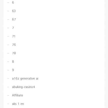
6
63
67
7
71
76
78
8
9
a16z generative ai
abuking-casino4
Affiliate
aks 1 en