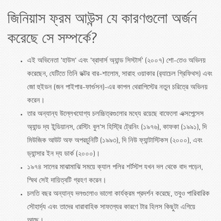
জিনিয়াস ফ্রম আউন্স যে কারণগুলো অর্জন
করেছে সে সম্পর্কে?
এই অভিনেতা 'হাউস' এবং 'ব্রাদার্স অ্যান্ড সিস্টার্স' (২০০৭) শো-তেও অভিনয়
করেছেন, যেটিতে তিনি ডক্টর বার-শালোম, সারাহ ওয়াকার (র‍্যাচেল গ্রিফিথস) এবং
জো হুইডন (জন পাইপার-ফার্গুসন)-এর কাপল থেরাপিস্টের নতুন চরিত্রে অভিনয়
করেন।
তার অন্যান্য উল্লেখযোগ্য চলচ্চিত্রগুলোর মধ্যে রয়েছে বাফেলো এক্সপেন্সেস
অ্যান্ড দ্য ইন্ডিয়ানস, রেস্টিং বুল'স হিস্ট্রি ট্রেনিং (১৯৭৬), কাফকা (১৯৯১), দি
মিউজিক আউট অফ অপরচুনিটি (১৯৯৩), দি নিউ ফ্যান্টাস্টিকস (২০০০), এবং
ড্যান্সার ইন দ্য ডার্ক (২০০০)।
১৯৭৪ সালের মাঝামাঝি সময়ে ক্যাল পলির শর্টস্টপ যখন দল থেকে বাদ পড়েন,
স্মিথ সেই দায়িত্বটি গ্রহণ করেন।
চলতি বছর অন্যান্য দলগুলোও ভালো কার্যক্রম প্রদর্শন করেছে, তবুও পারিবারিক
সৌহার্দ্য এবং তাদের ধারাবাহিক সাফল্যের কারণে টার হিলস কিছুটা এগিয়ে