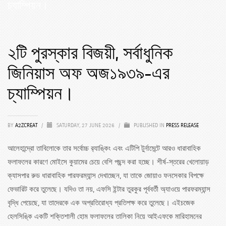
চ্যাম্পিয়ন।
২টি পুরস্কার বিজয়ী, সর্বাধুনিক
জিনিয়াস অফ অজ১৯৩৯-এর
চ্যাম্পিয়ন।
BY
A2ZCREAT
/
SATURDAY, 27 JUNE 2026
/
PUBLISHED IN
PRESS RELEASE
আলেহান্দ্রো তাবিলোকে তার সর্বোচ্চ র‍্যাঙ্কিং এবং এটিপি টুর্নামেন্টে আরও ধারাবাহিক
ফলাফলের কারণে মোইসে কুয়ামের চেয়ে বেশি পছন্দ করা হচ্ছে। শীর্ষ-স্তরের খেলোয়াড়
ক্যাসপার রুড ধারাবাহিক পারফরম্যান্স দেখাচ্ছেন, যা তাকে জোয়াও ফনসেকার বিপক্ষে
ফেভারিট করে তুলেছে। যদিও তা নয়, এফসি ইন্টার তুরকুর পূর্ববর্তী অ্যাওয়ে পারফরম্যান্স
বৃদ্ধি পেয়েছে, যা তাদেরকে এক অপ্রতিরোধ্য প্রতিপক্ষ করে তুলেছে। এইচজেক
হেলসিঙ্কি একটি শক্তিশালী হোম ফলাফলের তালিকা নিয়ে আইএফকে মারিহামনের