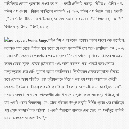
অতিরিক্ত কোনো পুরস্কার দেওয়া হয় না। পরবর্তী টেবিলটি সমস্ত পরিচিত পে টেবিল এবং
হাউস এজ দেখায়। নিচের ডানদিকের ডায়ালটি ১৫.২৮% হাউস এজ নির্দেশ করে। পরবর্তী
দুটি পে টেবিল বিভিন্ন পে টেবিলের হাউস এজ দেখায়, যার মধ্যে মিনি রিগাল সহ এবং মিনি
রিগাল ছাড়া উভয় টেবিলই রয়েছে।
যদিও টিম এ আগস্টের মধ্যেই আবার যাত্রা শুরু করেছিল,
নভেম্বর মাস থেকে নির্মাতা মনে করেন যে নতুন প্রদর্শনীটি তার পথে এগোচ্ছিল এবং ১৯০৬
সালের ৯ই নভেম্বরের প্রদর্শনের পর এর স্বত্ব নিলামে তোলেন। প্রধান চরিত্রে অভিনয়
করেন ফ্রেড ব্রিক, ডেভিড মন্টগোমারি এবং আনা লফলিন, যারা পরবর্তী বছরগুলোতে
অন্যান্যদের চেয়ে বেশি সুযোগ গ্রহণ করেছিলেন। দ্বিতীয়জন স্কেয়ারক্রোকে জীবন্ত
করে তোলার জন্য পরিচিত, এবং তৃতীয়জনকে নিয়োগ করা হয় স্যার ড্যাশেমফ ডেইলি
(একজন ট্রাউজার চরিত্র) তার স্ত্রী ক্যারি ব্যারির জন্য যে গানটি রচনা করেছিলেন, সেটি
গাওয়ার জন্য। নিকোলো হেলিকপ্টার তার পিকোলোর প্রতি অবদানের জন্য পরিচিত, যা
তার একটি গানের বিষয়বস্তু, এবং তাকে বাউমের ইনপুট ছাড়াই নির্মিত প্রথম ওজ চলচ্চিত্র
'দ্য গ্রেট উইজার্ড অফ আউন্স'-এ একটি পিকোলো বাজাতে দেখা গেছে, যা জনপ্রিয় কাহিনী
দ্বারা ব্যাপকভাবে প্রভাবিত ছিল।