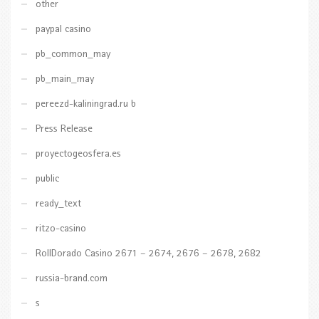
other
paypal casino
pb_common_may
pb_main_may
pereezd-kaliningrad.ru b
Press Release
proyectogeosfera.es
public
ready_text
ritzo-casino
RollDorado Casino 2671 – 2674, 2676 – 2678, 2682
russia-brand.com
s