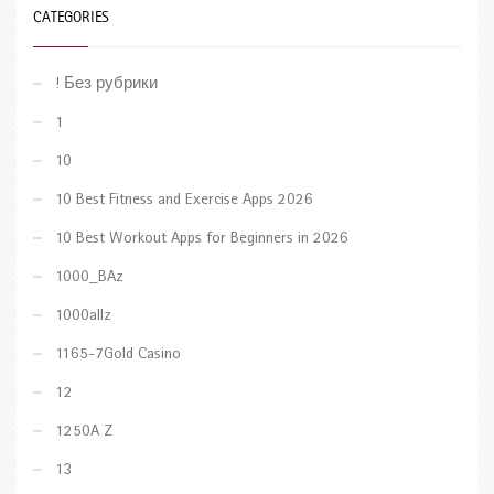
CATEGORIES
! Без рубрики
1
10
10 Best Fitness and Exercise Apps 2026
10 Best Workout Apps for Beginners in 2026
1000_BAz
1000allz
1165-7Gold Casino
12
1250A Z
13