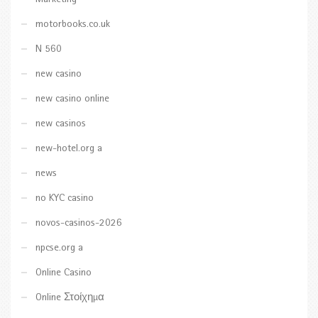
Marketing
motorbooks.co.uk
N 560
new casino
new casino online
new casinos
new-hotel.org a
news
no KYC casino
novos-casinos-2026
npcse.org a
Online Casino
Online Στοίχημα