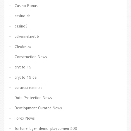
Casino Bonus
casino ch
casino3
cdkennel.net b
Cleobetra
Construction News
crypto 15
crypto 19 de
curacau casinois
Data Protection News
Development Curated News
Forex News
fortune-tiger-demo-play.comen 500