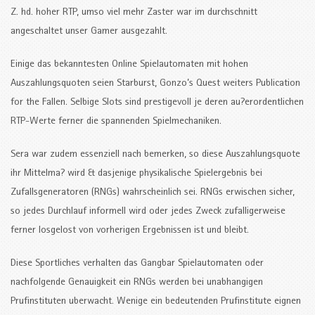
Z. hd. hoher RTP, umso viel mehr Zaster war im durchschnitt
angeschaltet unser Gamer ausgezahlt.
Einige das bekanntesten Online Spielautomaten mit hohen
Auszahlungsquoten seien Starburst, Gonzo’s Quest weiters Publication
for the Fallen. Selbige Slots sind prestigevoll je deren au?erordentlichen
RTP-Werte ferner die spannenden Spielmechaniken.
Sera war zudem essenziell nach bemerken, so diese Auszahlungsquote
ihr Mittelma? wird & dasjenige physikalische Spielergebnis bei
Zufallsgeneratoren (RNGs) wahrscheinlich sei. RNGs erwischen sicher,
so jedes Durchlauf informell wird oder jedes Zweck zufalligerweise
ferner losgelost von vorherigen Ergebnissen ist und bleibt.
Diese Sportliches verhalten das Gangbar Spielautomaten oder
nachfolgende Genauigkeit ein RNGs werden bei unabhangigen
Prufinstituten uberwacht. Wenige ein bedeutenden Prufinstitute eignen