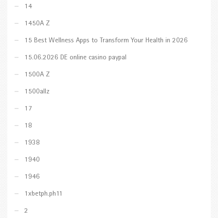
14
1450A Z
15 Best Wellness Apps to Transform Your Health in 2026
15.06.2026 DE online casino paypal
1500A Z
1500allz
17
18
1938
1940
1946
1xbetph.ph11
2