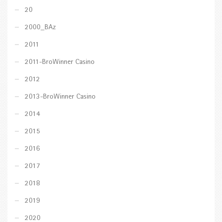
20
2000_BAz
2011
2011-BroWinner Casino
2012
2013-BroWinner Casino
2014
2015
2016
2017
2018
2019
2020