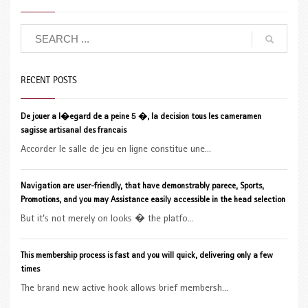
RECENT POSTS
De jouer a l�egard de a peine 5 �, la decision tous les cameramen
sagisse artisanal des francais
Accorder le salle de jeu en ligne constitue une...
Navigation are user-friendly, that have demonstrably parece, Sports,
Promotions, and you may Assistance easily accessible in the head selection
But it’s not merely on looks � the platfo...
This membership process is fast and you will quick, delivering only a few
times
The brand new active hook allows brief membersh...