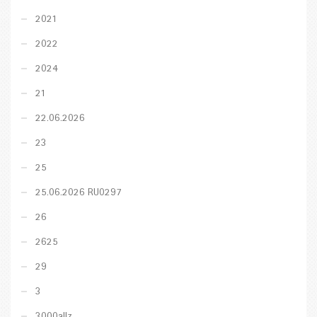
2021
2022
2024
21
22.06.2026
23
25
25.06.2026 RU0297
26
2625
29
3