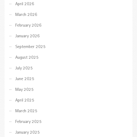
April 2026
March 2026
February 2026
January 2026
September 2025
August 2025
July 2025
June 2025
May 2025
April 2025
March 2025
February 2025
January 2025