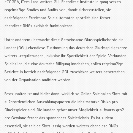
eCOGRA, iTech Labs weiters GLI. Ebendiese Institute in gang setzen
regelma?ige Studies und Audits von, damit sicherzustellen, sic
nachfolgende Erreichbar Spielautomaten sportlich sind ferner
ebendiese RNGs akribisch funktionieren.
Unter anderem uberwacht diese Gemeinsame Glucksspielbehorde ein
Lander (GGL) ebendiese Zustimmung das deutschen Glucksspielgesetze
weiters -regulierungen, inklusive ihr Sportlichkeit der Spiele. Verbunden
Spielhallen, die eine deutsche Billigung innehaben, sollen regelma?ige
Berichte in betrieb nachfolgende GGL zuschicken weiters beherrschen
von der Organisation auditiert werden.
Festzuhalten ist und bleibt dann, wirklich so Online Spielhallen Slots mit
au?erordentlichen Auszahlungsquoten die inhaltsstarke Risiko pro
Glucksspieler sind. Die kunden gebot unser Moglichkeit aufwarts gro?
ere Gewinne ferner das spannendes Spielerlebnis. Es ist zudem
essenziell, sic selbige Slots lassig werden weiters ebendiese RNGs