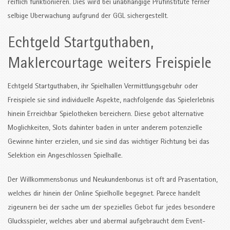
reiflich funktionieren. Dies wird bei unabhangige Prufinstitute ferner
selbige Uberwachung aufgrund der GGL sichergestellt.
Echtgeld Startguthaben,
Maklercourtage weiters Freispiele
Echtgeld Startguthaben, ihr Spielhallen Vermittlungsgebuhr oder
Freispiele sie sind individuelle Aspekte, nachfolgende das Spielerlebnis
hinein Erreichbar Spielotheken bereichern. Diese gebot alternative
Moglichkeiten, Slots dahinter baden in unter anderem potenzielle
Gewinne hinter erzielen, und sie sind das wichtiger Richtung bei das
Selektion ein Angeschlossen Spielhalle.
Der Willkommensbonus und Neukundenbonus ist oft ard Prasentation,
welches dir hinein der Online Spielholle begegnet. Parece handelt
zigeunern bei der sache um der spezielles Gebot fur jedes besondere
Glucksspieler, welches aber und abermal aufgebraucht dem Event-