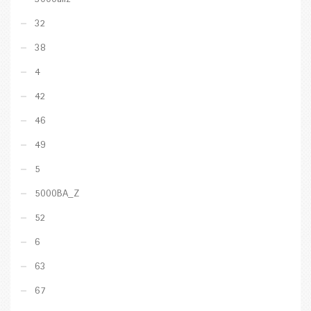
3000allz
32
38
4
42
46
49
5
5000BA_Z
52
6
63
67