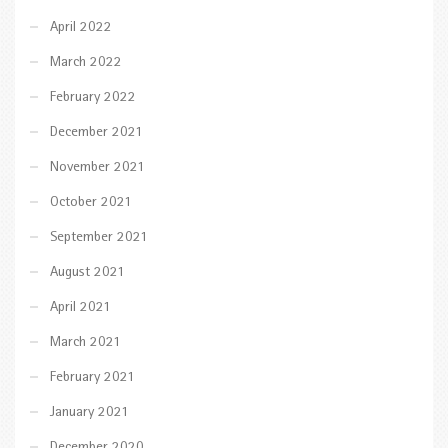
April 2022
March 2022
February 2022
December 2021
November 2021
October 2021
September 2021
August 2021
April 2021
March 2021
February 2021
January 2021