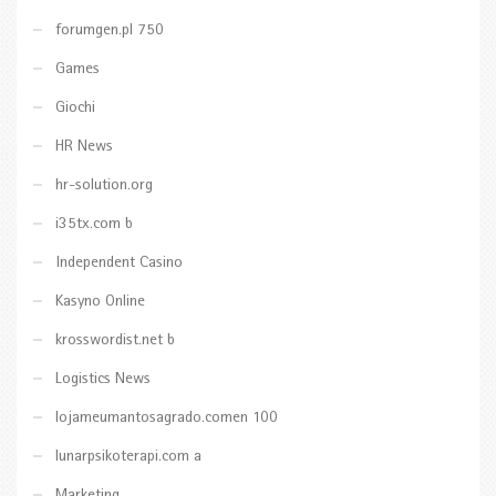
forumgen.pl 750
Games
Giochi
HR News
hr-solution.org
i35tx.com b
Independent Casino
Kasyno Online
krosswordist.net b
Logistics News
lojameumantosagrado.comen 100
lunarpsikoterapi.com a