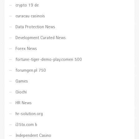
crypto 19 de
curacau casinois
Data Protection News
Development Curated News
Forex News
fortune-tiger-demo-play.comen 500
forumgen.pl 750
Games
Giochi
HR News
hr-solution.org
i35tx.com b
Independent Casino