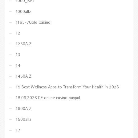
1000_BAz
1000allz
1165-7Gold Casino
12
1250A Z
13
14
1450A Z
15 Best Wellness Apps to Transform Your Health in 2026
15.06.2026 DE online casino paypal
1500A Z
1500allz
17