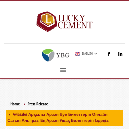
ENGLISH
Home
Press Release
Aviasales Арқылы Арзан Әуе Билеттерін Онлайн
Сатып Алыңыз. Ең Арзан Ұшақ Билеттерін Іздеңіз.