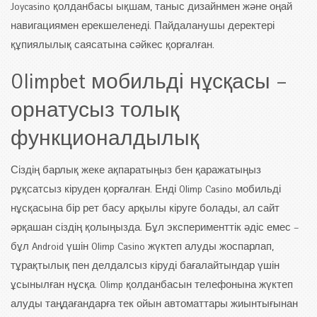
Joycasino қолданбасы ықшам, таныс дизайнмен және оңай
навигациямен ерекшеленеді. Пайдаланушы деректері
құпиялылық саясатына сәйкес қорғалған.
Olimpbet мобильді нұсқасы –
орнатусыз толық
функционалдылық
Сіздің барлық жеке ақпаратыңыз бен қаражатыңыз
рұқсатсыз кіруден қорғалған. Енді Olimp Casino мобильді
нұсқасына бір рет басу арқылы кіруге болады, ал сайт
әрқашан сіздің қолыңызда. Бұл эксперименттік әдіс емес –
бұл Android үшін Olimp Casino жүктеп алуды жоспарлап,
тұрақтылық пен делдалсыз кіруді бағалайтындар үшін
ұсынылған нұсқа. Olimp қолданбасын телефонына жүктеп
алуды таңдағандарға тек ойын автоматтары жиынтығынан