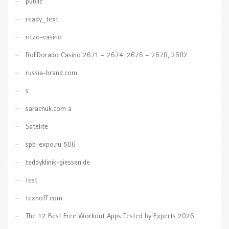
public
ready_text
ritzo-casino
RollDorado Casino 2671 – 2674, 2676 – 2678, 2682
russia-brand.com
s
sarachuk.com a
Satelite
spb-expo.ru 506
teddyklinik-giessen.de
test
texnoff.com
The 12 Best Free Workout Apps Tested by Experts 2026