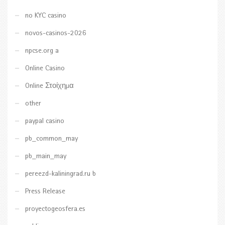
no KYC casino
novos-casinos-2026
npcse.org a
Online Casino
Online Στοίχημα
other
paypal casino
pb_common_may
pb_main_may
pereezd-kaliningrad.ru b
Press Release
proyectogeosfera.es