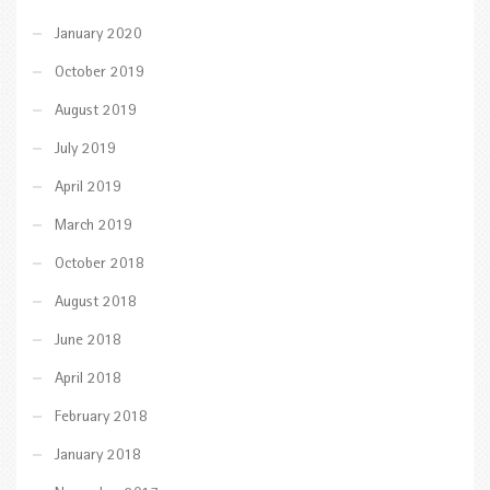
January 2020
October 2019
August 2019
July 2019
April 2019
March 2019
October 2018
August 2018
June 2018
April 2018
February 2018
January 2018