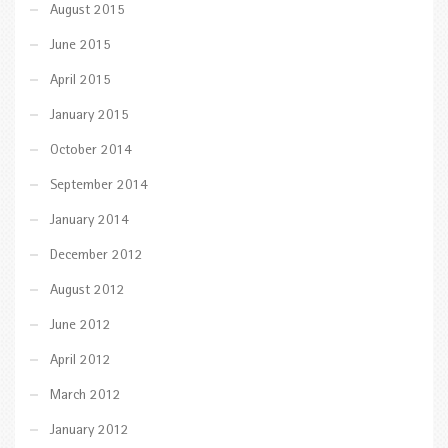
August 2015
June 2015
April 2015
January 2015
October 2014
September 2014
January 2014
December 2012
August 2012
June 2012
April 2012
March 2012
January 2012