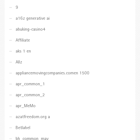
9
a16z generative ai
abuking-casino4
Affiliate
aks 1 en
Allz
appliancemovingcompanies.comen 1500
apr_common_1
apr_common_2
apr_MeMo
azatfreedom.org a
Betlabel
bh_common_may