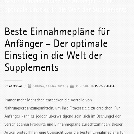
Beste Einnahmepläne für Anfänger – Der
optimale Einstieg in die Welt der Supplements
Beste Einnahmepläne für
Anfänger – Der optimale
Einstieg in die Welt der
Supplements
BY
A2ZCREAT
/
SUNDAY, 31 MAY 2026
/
PUBLISHED IN
PRESS RELEASE
Immer mehr Menschen entdecken die Vorteile von
Nahrungsergänzungsmitteln, um ihre Fitnessziele zu erreichen. Für
Anfänger kann es jedoch überwältigend sein, sich im Dschungel der
verschiedenen Produkte und Einnahmepläne zurechtzufinden. Dieser
Artikel bietet Ihnen eine Übersicht über die besten Einnahmepläne für