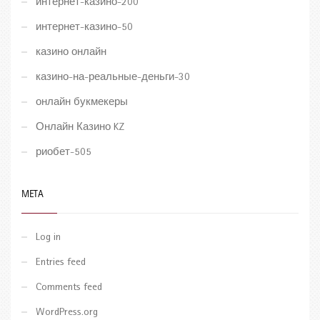
интернет-казино-200
интернет-казино-50
казино онлайн
казино-на-реальные-деньги-30
онлайн букмекеры
Онлайн Казино KZ
риобет-505
META
Log in
Entries feed
Comments feed
WordPress.org