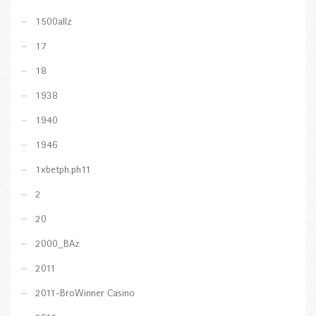
1500allz
17
18
1938
1940
1946
1xbetph.ph11
2
20
2000_BAz
2011
2011-BroWinner Casino