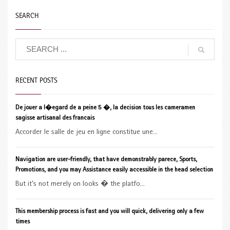
SEARCH
RECENT POSTS
De jouer a l�egard de a peine 5 �, la decision tous les cameramen
sagisse artisanal des francais
Accorder le salle de jeu en ligne constitue une...
Navigation are user-friendly, that have demonstrably parece, Sports,
Promotions, and you may Assistance easily accessible in the head selection
But it’s not merely on looks � the platfo...
This membership process is fast and you will quick, delivering only a few
times