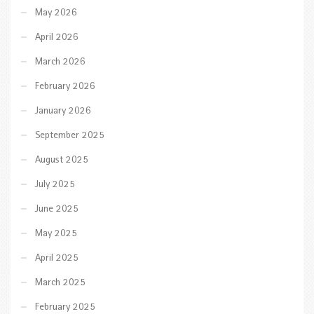
May 2026
April 2026
March 2026
February 2026
January 2026
September 2025
August 2025
July 2025
June 2025
May 2025
April 2025
March 2025
February 2025