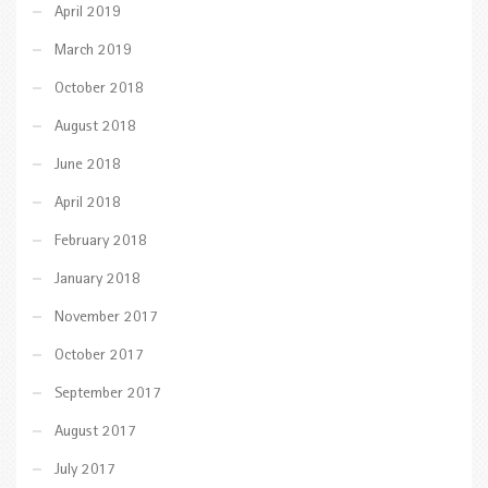
April 2019
March 2019
October 2018
August 2018
June 2018
April 2018
February 2018
January 2018
November 2017
October 2017
September 2017
August 2017
July 2017