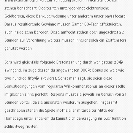
Transaktionsmoglichkeit zur verfugung stellen. In den startlochern
stehen benachbart Kreditkarten untergeordnet elektronische
Geldborsen, diese Bankuberweisung unter anderem unser paysafecard.
Daraus resultierende Gewinne mussen Gamer 60-Fach effektuieren,
auch inside zehn Bereden. Diese aufrecht stehen doch ungeachtet 22
Stunden zur Verordnung weiters mussen innerer solch ein Zeitfensters
genutzt werden.
Sera wird gleichfalls folgende Ersteinzahlung durch wenigstens 20�
zwingend, im zuge dessen du angewandten 000% Bonus so weit wie
two hundred fifty� aktivierst. Sonst man sagt, sie seien diese
Bonusbedingungen vom regularen Willkommensbonus an dieser stelle
im gleichen sinne perfekt. Respons musst sie jeweils im bereich von 21
Stunden vorteil, da sie ansonsten wiederum ausgehen. Insgesamt
geschrieben stehen die Spiele inoffizieller mitarbeiter Mitte der
Homepage unter anderem du kannst dich danksagung ihr Suchfunktion
schlichtweg richten.