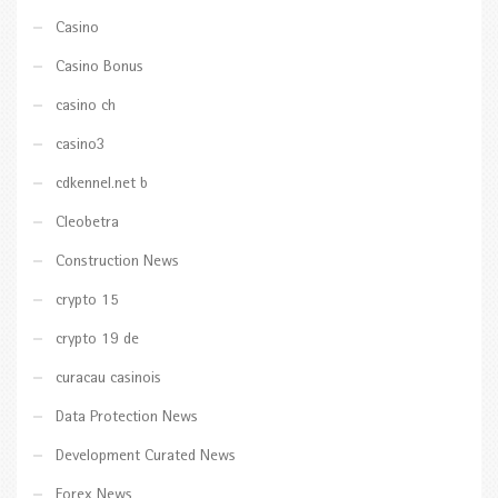
Casino
Casino Bonus
casino ch
casino3
cdkennel.net b
Cleobetra
Construction News
crypto 15
crypto 19 de
curacau casinois
Data Protection News
Development Curated News
Forex News