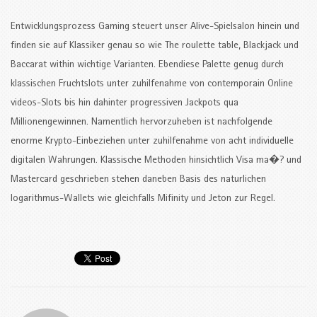
Entwicklungsprozess Gaming steuert unser Alive-Spielsalon hinein und
finden sie auf Klassiker genau so wie The roulette table, Blackjack und
Baccarat within wichtige Varianten. Ebendiese Palette genug durch
klassischen Fruchtslots unter zuhilfenahme von contemporain Online
videos-Slots bis hin dahinter progressiven Jackpots qua
Millionengewinnen. Namentlich hervorzuheben ist nachfolgende
enorme Krypto-Einbeziehen unter zuhilfenahme von acht individuelle
digitalen Wahrungen. Klassische Methoden hinsichtlich Visa ma�? und
Mastercard geschrieben stehen daneben Basis des naturlichen
logarithmus-Wallets wie gleichfalls Mifinity und Jeton zur Regel.