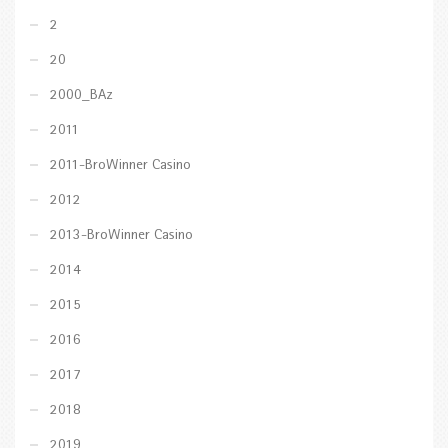
2
20
2000_BAz
2011
2011-BroWinner Casino
2012
2013-BroWinner Casino
2014
2015
2016
2017
2018
2019