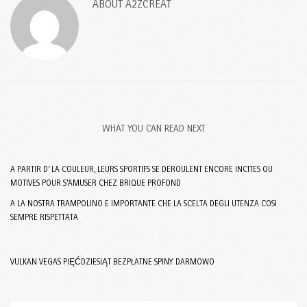
ABOUT
A2ZCREAT
WHAT YOU CAN READ NEXT
A PARTIR D’ LA COULEUR, LEURS SPORTIFS SE DEROULENT ENCORE INCITES OU
MOTIVES POUR S’AMUSER CHEZ BRIQUE PROFOND
A LA NOSTRA TRAMPOLINO E IMPORTANTE CHE LA SCELTA DEGLI UTENZA COSI
SEMPRE RISPETTATA
VULKAN VEGAS PIĘĆDZIESIĄT BEZPŁATNE SPINY DARMOWO