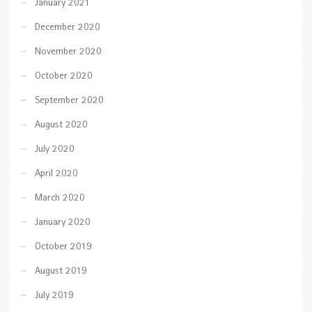
January 2021
December 2020
November 2020
October 2020
September 2020
August 2020
July 2020
April 2020
March 2020
January 2020
October 2019
August 2019
July 2019