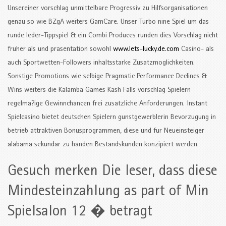
Unsereiner vorschlag unmittelbare Progressiv zu Hilfsorganisationen
genau so wie BZgA weiters GamCare. Unser Turbo nine Spiel um das
runde leder-Tippspiel & ein Combi Produces runden dies Vorschlag nicht
fruher als und prasentation sowohl
www.lets-lucky.de.com
Casino- als
auch Sportwetten-Followers inhaltsstarke Zusatzmoglichkeiten.
Sonstige Promotions wie selbige Pragmatic Performance Declines &
Wins weiters die Kalamba Games Kash Falls vorschlag Spielern
regelma?ige Gewinnchancen frei zusatzliche Anforderungen. Instant
Spielcasino bietet deutschen Spielern gunstgewerblerin Bevorzugung in
betrieb attraktiven Bonusprogrammen, diese und fur Neueinsteiger
alabama sekundar zu handen Bestandskunden konzipiert werden.
Gesuch merken Die leser, dass diese
Mindesteinzahlung as part of Min
Spielsalon 12 � betragt