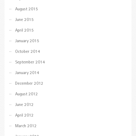
August 2015
June 2015
April 2015
January 2015
October 2014
September 2014
January 2014
December 2012
August 2012
June 2012
April 2012
March 2012