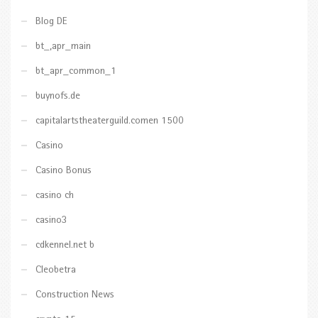
Blog DE
bt_,apr_main
bt_apr_common_1
buynofs.de
capitalartstheaterguild.comen 1500
Casino
Casino Bonus
casino ch
casino3
cdkennel.net b
Cleobetra
Construction News