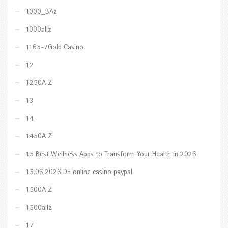
1000_BAz
1000allz
1165-7Gold Casino
12
1250A Z
13
14
1450A Z
15 Best Wellness Apps to Transform Your Health in 2026
15.06.2026 DE online casino paypal
1500A Z
1500allz
17