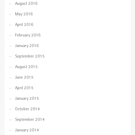
August 2016
May 2016
April 2016
February 2016
January 2016
September 2015
August 2015
June 2015
April 2015
January 2015
October 2014
September 2014
January 2014