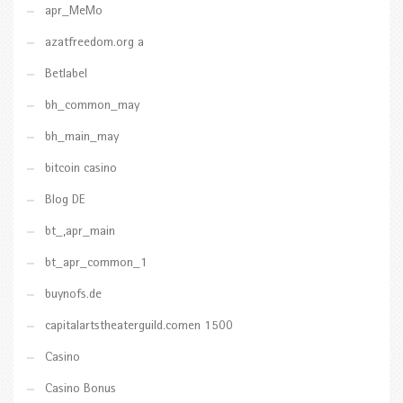
apr_MeMo
azatfreedom.org a
Betlabel
bh_common_may
bh_main_may
bitcoin casino
Blog DE
bt_,apr_main
bt_apr_common_1
buynofs.de
capitalartstheaterguild.comen 1500
Casino
Casino Bonus