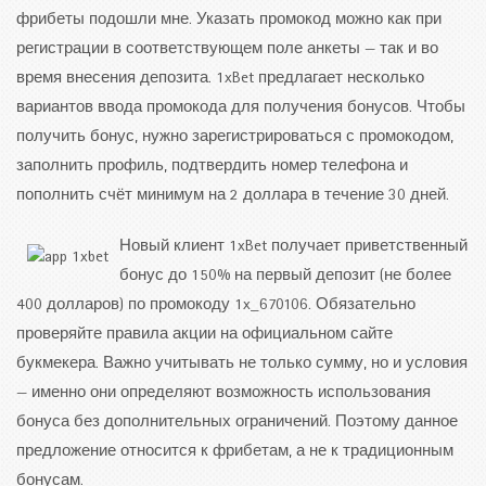
фрибеты подошли мне. Указать промокод можно как при
регистрации в соответствующем поле анкеты — так и во
время внесения депозита. 1xBet предлагает несколько
вариантов ввода промокода для получения бонусов. Чтобы
получить бонус, нужно зарегистрироваться с промокодом,
заполнить профиль, подтвердить номер телефона и
пополнить счёт минимум на 2 доллара в течение 30 дней.
Новый клиент 1xBet получает приветственный
бонус до 150% на первый депозит (не более
400 долларов) по промокоду 1x_670106. Обязательно
проверяйте правила акции на официальном сайте
букмекера. Важно учитывать не только сумму, но и условия
— именно они определяют возможность использования
бонуса без дополнительных ограничений. Поэтому данное
предложение относится к фрибетам, а не к традиционным
бонусам.