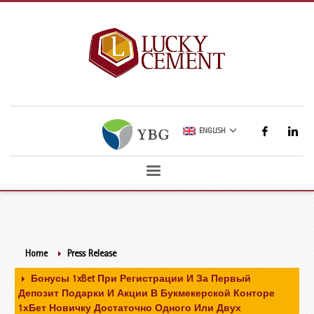
ENGLISH
Home
Press Release
Бонусы 1xBet При Регистрации И За Первый
Депозит Подарки И Акции В Букмекерской Конторе
1хБет Новичку Достаточно Одного Или Двух