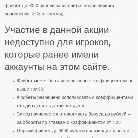
фрибет до 6000 рублей зачисляется после первого
пополнения, 25% от суммы,.
Участие в данной акции
недоступно для игроков,
которые ранее имели
аккаунты на этом сайте.
Фрибет может быть использован с коэффициентом не
выше три.00.
Фрибеты разрешено использовать с коэффициентами
от один.десять до три.пятьдесят.
Затем начисляется вторая часть бонуса до рублей —
за обороты по ставкам с коэффициентом от 1.30.
Первый фрибет до 6000 рублей производится после