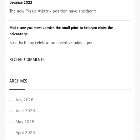
because 2022
The new Pin up Aviatrix position have another t...
Make sure you meet up with the small print to help you claim the
advantage
So it birthday celebration incentive adds a per...
RECENT COMMENTS
ARCHIVES
July 2026
June 2026
May 2026
April 2026