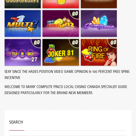
SEXY SINCE THE HADES POSITION VIDEO GAME OPINION & 100 PERCENT FREE SPINS
INCENTIVE
WELCOME TO MANY COMPLETE PINCO LOCAL CASINO CANADA SPECIALIST GUIDE
DESIGNED PARTICULARLY FOR THE BRAND NEW MEMBERS
SEARCH