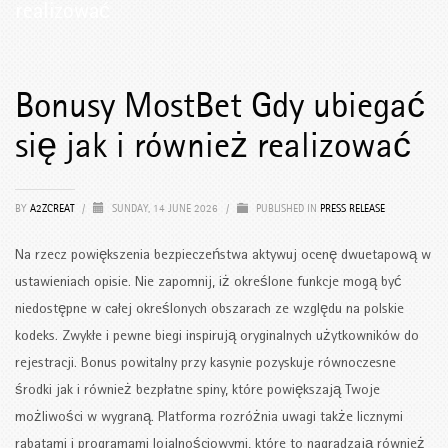
realizować
Bonusy MostBet Gdy ubiegać
się jak i również realizować
BY
A2ZCREAT
/
SUNDAY, 14 JUNE 2026
/
PUBLISHED IN
PRESS RELEASE
Na rzecz powiększenia bezpieczeństwa aktywuj ocenę dwuetapową w
ustawieniach opisie. Nie zapomnij, iż określone funkcje mogą być
niedostępne w całej określonych obszarach ze względu na polskie
kodeks. Zwykłe i pewne biegi inspirują oryginalnych użytkowników do
rejestracji. Bonus powitalny przy kasynie pozyskuje równoczesne
środki jak i również bezpłatne spiny, które powiększają Twoje
możliwości w wygraną.
Platforma rozróżnia uwagi także licznymi
rabatami i programami lojalnościowymi, które to nagradzają również