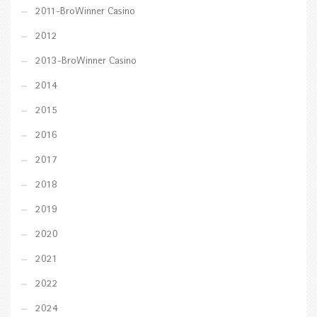
2011-BroWinner Casino
2012
2013-BroWinner Casino
2014
2015
2016
2017
2018
2019
2020
2021
2022
2024