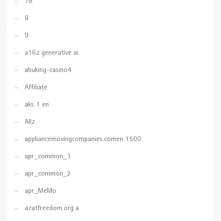
78
8
9
a16z generative ai
abuking-casino4
Affiliate
aks 1 en
Allz
appliancemovingcompanies.comen 1500
apr_common_1
apr_common_2
apr_MeMo
azatfreedom.org a