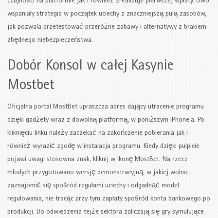
czujności na platformie jak i również zrealizuje pierwszej wpłaty. Owo
wspaniały strategia w początek uciechy z znaczniejszą pulą zasobów,
jak pozwala przetestować przeróżne zabawy i alternatywy z brakiem
zbędnego niebezpieczeństwa.
Dobór Konsol w całej Kasynie
Mostbet
Oficjalna portal MostBet upraszcza adres dający utracenie programu
dzięki gadżety wraz z dowolną platformą, w poniższym iPhone’a. Po
kliknięciu linku należy zaczekać na zakończenie pobierania jak i
również wyrazić zgodę w instalacja programu. Kiedy dzięki pulpicie
pojawi uwagi stosowna znak, kliknij w ikonę MostBet. Na rzecz
młodych przygotowano wersję demonstracyjną, w jakiej wolno
zaznajomić się spośród regułami uciechy i odgadnąć model
regulowania, nie tracąc przy tym zapłaty spośród konta bankowego po
produkcji. Do odwiedzenia tejże sektora zaliczają się gry symulujące