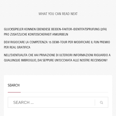
WHAT YOU CAN READ NEXT
GLUCKSSPIELER KONNEN EBENDIESE BEIDEN-FAKTOR-IDENTITATSPRUFUNG (2FA)
PRO ZUSATZLICHE KONTOSICHERHEIT ANKURBELN
DEVI RIGIOCARE LA COMPETENZA 15 DEMI-TOUR PER MODIFICARE IL FUN PREMIO
PER REAL GRATIFICA
NELL’EVENTUALITA CHE HAI PRIVAZIONE DI ULTERIORI INFORMAZIONI RIGUARDO A
QUALUNQUE IMBROGLIO, DAI SEPPURE UN’OCCHIATA ALLE NOSTRE RECENSIONI!
SEARCH