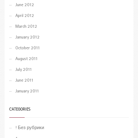
June 2012
April 2012
March 2012
January 2012
October 2011
August 2011
July 2011
June 2011
January 2011
CATEGORIES
! Без рубрики