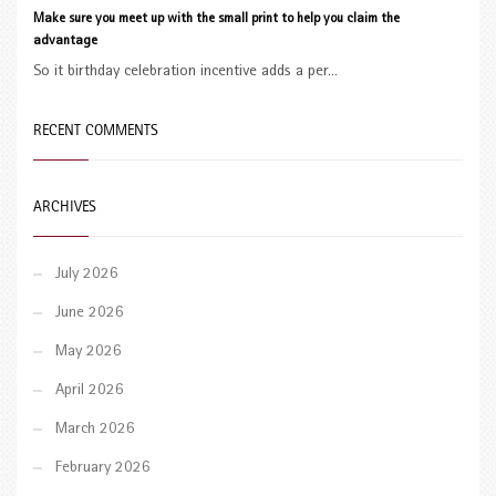
Make sure you meet up with the small print to help you claim the
advantage
So it birthday celebration incentive adds a per...
RECENT COMMENTS
ARCHIVES
July 2026
June 2026
May 2026
April 2026
March 2026
February 2026