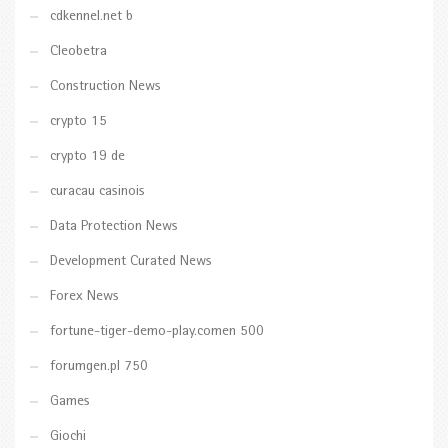
cdkennel.net b
Cleobetra
Construction News
crypto 15
crypto 19 de
curacau casinois
Data Protection News
Development Curated News
Forex News
fortune-tiger-demo-play.comen 500
forumgen.pl 750
Games
Giochi