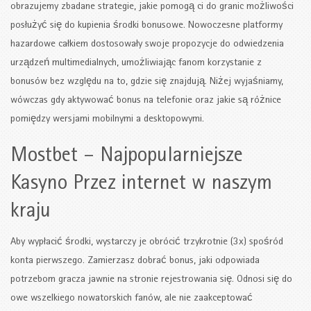
obrazujemy zbadane strategie, jakie pomogą ci do granic możliwości
posłużyć się do kupienia środki bonusowe. Nowoczesne platformy
hazardowe całkiem dostosowały swoje propozycje do odwiedzenia
urządzeń multimedialnych, umożliwiając fanom korzystanie z
bonusów bez względu na to, gdzie się znajdują. Niżej wyjaśniamy,
wówczas gdy aktywować bonus na telefonie oraz jakie są różnice
pomiędzy wersjami mobilnymi a desktopowymi.
Mostbet – Najpopularniejsze
Kasyno Przez internet w naszym
kraju
Aby wypłacić środki, wystarczy je obrócić trzykrotnie (3x) spośród
konta pierwszego. Zamierzasz dobrać bonus, jaki odpowiada
potrzebom gracza jawnie na stronie rejestrowania się. Odnosi się do
owe wszelkiego nowatorskich fanów, ale nie zaakceptować