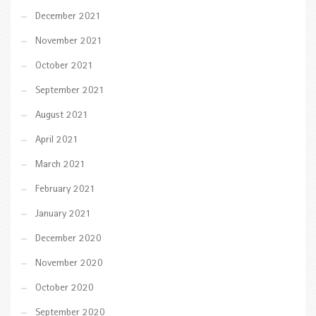
December 2021
November 2021
October 2021
September 2021
August 2021
April 2021
March 2021
February 2021
January 2021
December 2020
November 2020
October 2020
September 2020