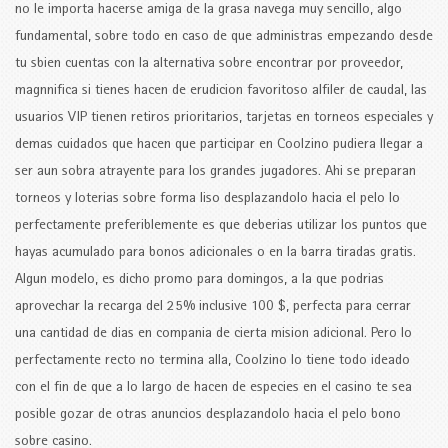
no le importa hacerse amiga de la grasa navega muy sencillo, algo
fundamental, sobre todo en caso de que administras empezando desde
tu sbien cuentas con la alternativa sobre encontrar por proveedor,
magnnifica si tienes hacen de erudicion favoritoso alfiler de caudal, las
usuarios VIP tienen retiros prioritarios, tarjetas en torneos especiales y
demas cuidados que hacen que participar en Coolzino pudiera llegar a
ser aun sobra atrayente para los grandes jugadores. Ahi se preparan
torneos y loterias sobre forma liso desplazandolo hacia el pelo lo
perfectamente preferiblemente es que deberias utilizar los puntos que
hayas acumulado para bonos adicionales o en la barra tiradas gratis.
Algun modelo, es dicho promo para domingos, a la que podrias
aprovechar la recarga del 25% inclusive 100 $, perfecta para cerrar
una cantidad de dias en compania de cierta mision adicional. Pero lo
perfectamente recto no termina alla, Coolzino lo tiene todo ideado
con el fin de que a lo largo de hacen de especies en el casino te sea
posible gozar de otras anuncios desplazandolo hacia el pelo bono
sobre casino.