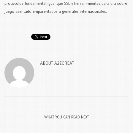
protocolos fundamental igual que SSL y herrammientas para bici sobre
juego asentado emparentados a generales internacionales.
ABOUT
A2ZCREAT
WHAT YOU CAN READ NEXT