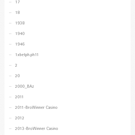
17
18
1938
1940
1946
1xbetph.ph11
2
20
2000_BAz
2011
2011-BroWinner Casino
2012
2013-BroWinner Casino