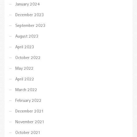
January 2024
December 2023
September 2023
August 2023
April 2023
October 2022
May 2022
April 2022
March 2022
February 2022
December 2021
November 2021
October 2021