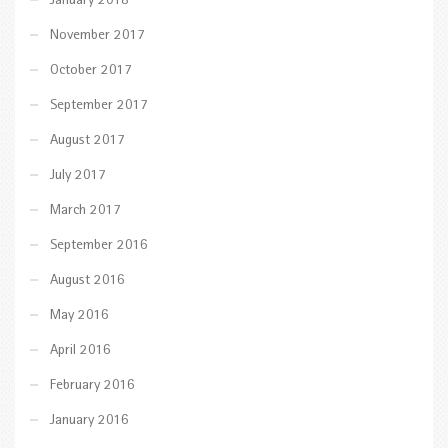
January 2018
November 2017
October 2017
September 2017
August 2017
July 2017
March 2017
September 2016
August 2016
May 2016
April 2016
February 2016
January 2016