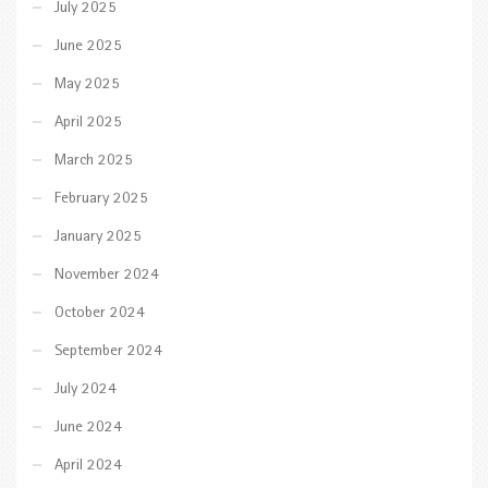
July 2025
June 2025
May 2025
April 2025
March 2025
February 2025
January 2025
November 2024
October 2024
September 2024
July 2024
June 2024
April 2024