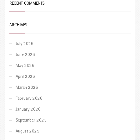
RECENT COMMENTS
ARCHIVES
July 2026
June 2026
May 2026
April 2026
March 2026
February 2026
January 2026
September 2025
August 2025