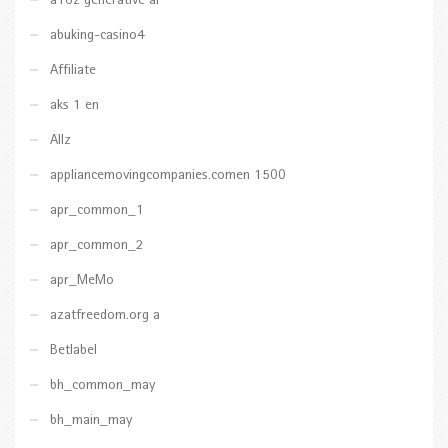
a16z generative ai
abuking-casino4
Affiliate
aks 1 en
Allz
appliancemovingcompanies.comen 1500
apr_common_1
apr_common_2
apr_MeMo
azatfreedom.org a
Betlabel
bh_common_may
bh_main_may