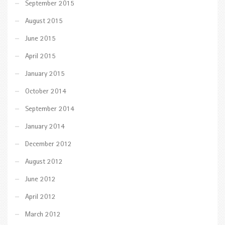
September 2015
August 2015
June 2015
April 2015
January 2015
October 2014
September 2014
January 2014
December 2012
August 2012
June 2012
April 2012
March 2012