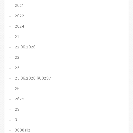
2021
2022
2024
21
22.06.2026
23
25
25.06.2026 RU0297
26
2625
29
3
3000allz