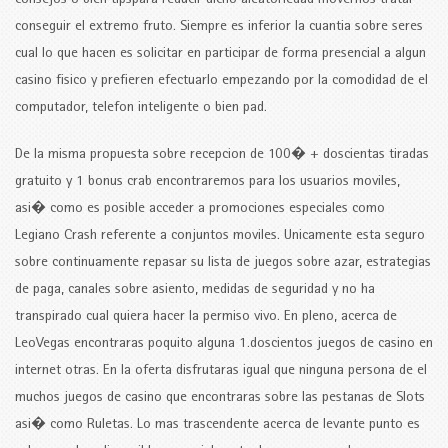
consejos o bien tipspara reducir dicho aleatoriedad movernos tratar
conseguir el extremo fruto. Siempre es inferior la cuantia sobre seres
cual lo que hacen es solicitar en participar de forma presencial a algun
casino fisico y prefieren efectuarlo empezando por la comodidad de el
computador, telefon inteligente o bien pad.
De la misma propuesta sobre recepcion de 100� + doscientas tiradas
gratuito y 1 bonus crab encontraremos para los usuarios moviles,
asi� como es posible acceder a promociones especiales como
Legiano Crash referente a conjuntos moviles. Unicamente esta seguro
sobre continuamente repasar su lista de juegos sobre azar, estrategias
de paga, canales sobre asiento, medidas de seguridad y no ha
transpirado cual quiera hacer la permiso vivo. En pleno, acerca de
LeoVegas encontraras poquito alguna 1.doscientos juegos de casino en
internet otras. En la oferta disfrutaras igual que ninguna persona de el
muchos juegos de casino que encontraras sobre las pestanas de Slots
asi� como Ruletas. Lo mas trascendente acerca de levante punto es