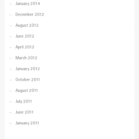
January 2014
December 2012
August 2012
June 2012
April 2012
March 2012
January 2012
October 2011
August 2011
July 2011
June 2011
January 2011