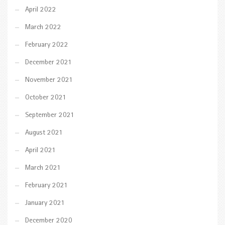
April 2022
March 2022
February 2022
December 2021
November 2021
October 2021
September 2021
August 2021
April 2021
March 2021
February 2021
January 2021
December 2020