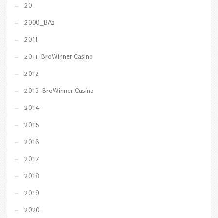
20
2000_BAz
2011
2011-BroWinner Casino
2012
2013-BroWinner Casino
2014
2015
2016
2017
2018
2019
2020