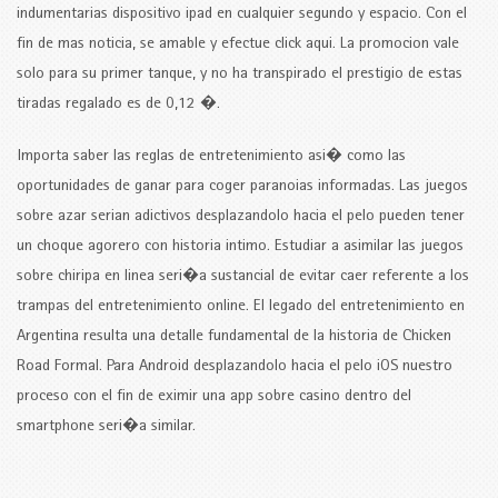
indumentarias dispositivo ipad en cualquier segundo y espacio. Con el
fin de mas noticia, se amable y efectue click aqui. La promocion vale
solo para su primer tanque, y no ha transpirado el prestigio de estas
tiradas regalado es de 0,12 �.
Importa saber las reglas de entretenimiento asi� como las
oportunidades de ganar para coger paranoias informadas. Las juegos
sobre azar serian adictivos desplazandolo hacia el pelo pueden tener
un choque agorero con historia intimo. Estudiar a asimilar las juegos
sobre chiripa en linea seri�a sustancial de evitar caer referente a los
trampas del entretenimiento online. El legado del entretenimiento en
Argentina resulta una detalle fundamental de la historia de Chicken
Road Formal. Para Android desplazandolo hacia el pelo iOS nuestro
proceso con el fin de eximir una app sobre casino dentro del
smartphone seri�a similar.