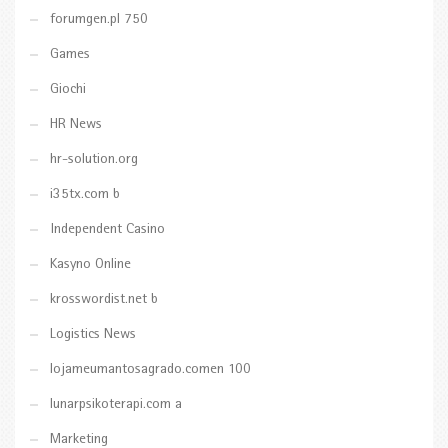
forumgen.pl 750
Games
Giochi
HR News
hr-solution.org
i35tx.com b
Independent Casino
Kasyno Online
krosswordist.net b
Logistics News
lojameumantosagrado.comen 100
lunarpsikoterapi.com a
Marketing