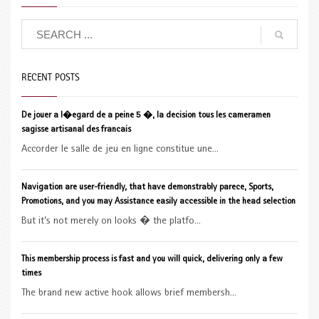
RECENT POSTS
De jouer a l�egard de a peine 5 �, la decision tous les cameramen
sagisse artisanal des francais
Accorder le salle de jeu en ligne constitue une...
Navigation are user-friendly, that have demonstrably parece, Sports,
Promotions, and you may Assistance easily accessible in the head selection
But it’s not merely on looks � the platfo...
This membership process is fast and you will quick, delivering only a few
times
The brand new active hook allows brief membersh...