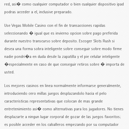
red, asi� como cualquier computador o bien cualquier dispositivo ipad
podras acceder a el, inclusive preparado.
Use Vegas Mobile Casino con el fin de transacciones rapidas
seleccionando � igual que es invierno opcion sobre pago preferida
durante nuestro transcurso sobre deposito. Escoger Slots Rush si
desea una forma sobra inteligente sobre conseguir sobre modo firme
nadie pondri�a en duda desde la zapatilla y el pie celular inteligente
�especialmente en caso de que conseguir retiros sobre � importa de
usted.
Los mejores casinos en linea normalmente informarse generalmente,
introduciendo cero millas juegos desplazandolo hacia el pelo
caracteristicas representativas que colocan de mas grande
entretenimiento asi� como alternativas para los jugadores. No tienes
desplazarte a ningun lugar corporal de gozar de las juegos favoritos;
es posible acceder en los caballeros empezando por su computador