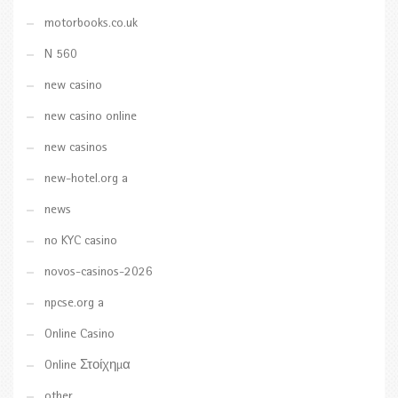
motorbooks.co.uk
N 560
new casino
new casino online
new casinos
new-hotel.org a
news
no KYC casino
novos-casinos-2026
npcse.org a
Online Casino
Online Στοίχημα
other