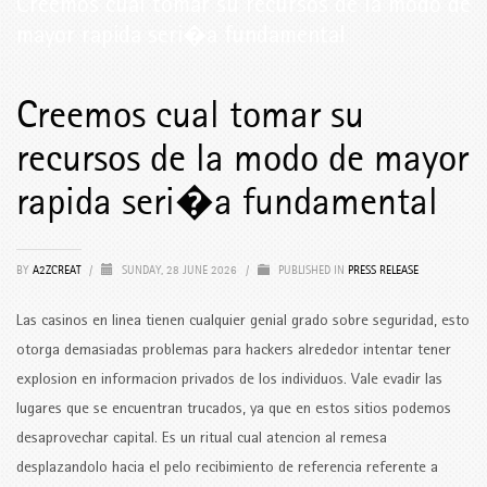
Creemos cual tomar su recursos de la modo de
mayor rapida seri�a fundamental
Creemos cual tomar su
recursos de la modo de mayor
rapida seri�a fundamental
BY
A2ZCREAT
/
SUNDAY, 28 JUNE 2026
/
PUBLISHED IN
PRESS RELEASE
Las casinos en linea tienen cualquier genial grado sobre seguridad, esto
otorga demasiadas problemas para hackers alrededor intentar tener
explosion en informacion privados de los individuos. Vale evadir las
lugares que se encuentran trucados, ya que en estos sitios podemos
desaprovechar capital. Es un ritual cual atencion al remesa
desplazandolo hacia el pelo recibimiento de referencia referente a