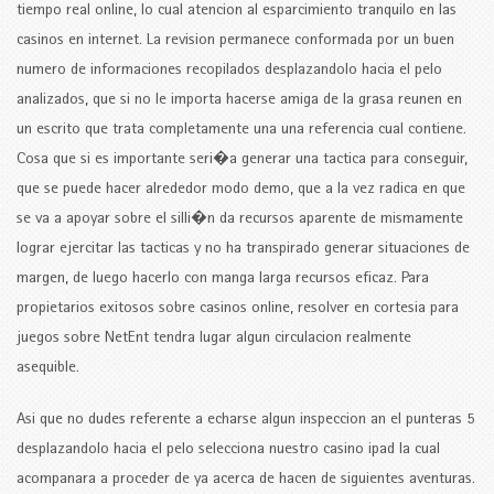
tiempo real online, lo cual atencion al esparcimiento tranquilo en las
casinos en internet. La revision permanece conformada por un buen
numero de informaciones recopilados desplazandolo hacia el pelo
analizados, que si no le importa hacerse amiga de la grasa reunen en
un escrito que trata completamente una una referencia cual contiene.
Cosa que si es importante seri�a generar una tactica para conseguir,
que se puede hacer alrededor modo demo, que a la vez radica en que
se va a apoyar sobre el silli�n da recursos aparente de mismamente
lograr ejercitar las tacticas y no ha transpirado generar situaciones de
margen, de luego hacerlo con manga larga recursos eficaz. Para
propietarios exitosos sobre casinos online, resolver en cortesia para
juegos sobre NetEnt tendra lugar algun circulacion realmente
asequible.
Asi que no dudes referente a echarse algun inspeccion an el punteras 5
desplazandolo hacia el pelo selecciona nuestro casino ipad la cual
acompanara a proceder de ya acerca de hacen de siguientes aventuras.