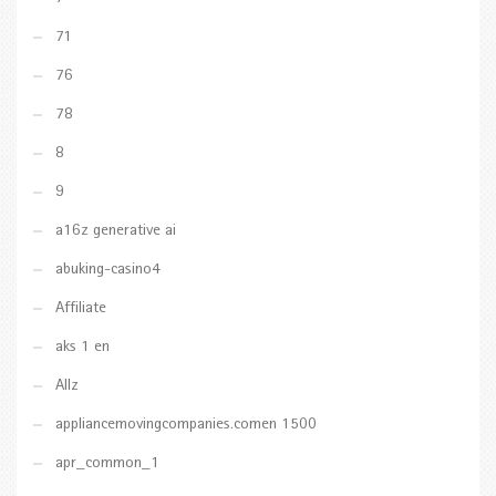
71
76
78
8
9
a16z generative ai
abuking-casino4
Affiliate
aks 1 en
Allz
appliancemovingcompanies.comen 1500
apr_common_1