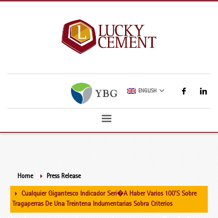
ENGLISH
Home
Press Release
Cualquier Gigantesco Indicador Seri�a Haber Varios 100’s Sobre
Tragaperras De Una Treintena Indumentarias Sobra Criterios