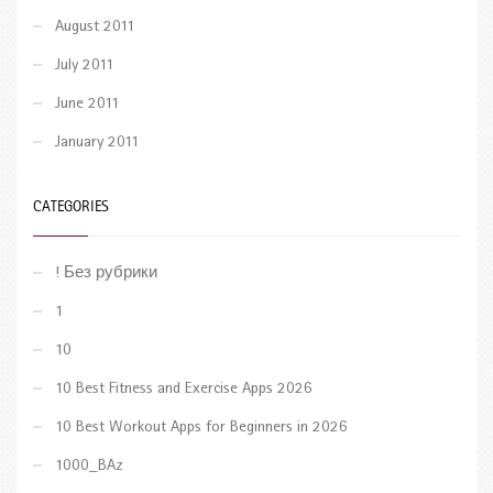
August 2011
July 2011
June 2011
January 2011
CATEGORIES
! Без рубрики
1
10
10 Best Fitness and Exercise Apps 2026
10 Best Workout Apps for Beginners in 2026
1000_BAz