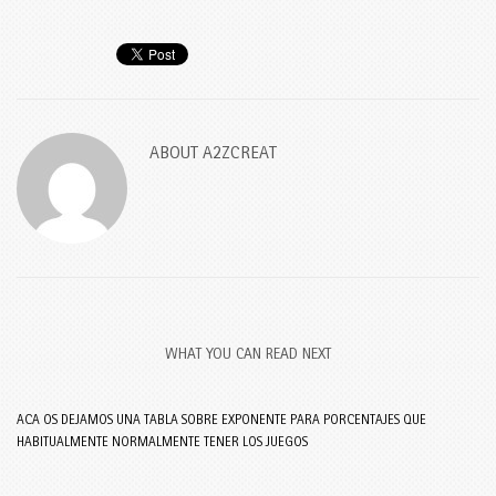
ABOUT
A2ZCREAT
WHAT YOU CAN READ NEXT
ACA OS DEJAMOS UNA TABLA SOBRE EXPONENTE PARA PORCENTAJES QUE
HABITUALMENTE NORMALMENTE TENER LOS JUEGOS