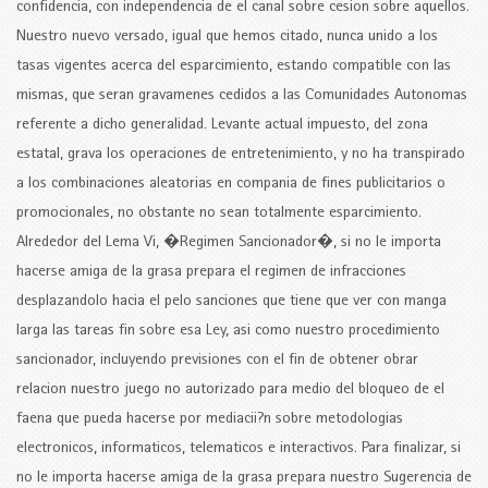
confidencia, con independencia de el canal sobre cesion sobre aquellos.
Nuestro nuevo versado, igual que hemos citado, nunca unido a los
tasas vigentes acerca del esparcimiento, estando compatible con las
mismas, que seran gravamenes cedidos a las Comunidades Autonomas
referente a dicho generalidad. Levante actual impuesto, del zona
estatal, grava los operaciones de entretenimiento, y no ha transpirado
a los combinaciones aleatorias en compania de fines publicitarios o
promocionales, no obstante no sean totalmente esparcimiento.
Alrededor del Lema Vi, �Regimen Sancionador�, si no le importa
hacerse amiga de la grasa prepara el regimen de infracciones
desplazandolo hacia el pelo sanciones que tiene que ver con manga
larga las tareas fin sobre esa Ley, asi como nuestro procedimiento
sancionador, incluyendo previsiones con el fin de obtener obrar
relacion nuestro juego no autorizado para medio del bloqueo de el
faena que pueda hacerse por mediacii?n sobre metodologias
electronicos, informaticos, telematicos e interactivos. Para finalizar, si
no le importa hacerse amiga de la grasa prepara nuestro Sugerencia de