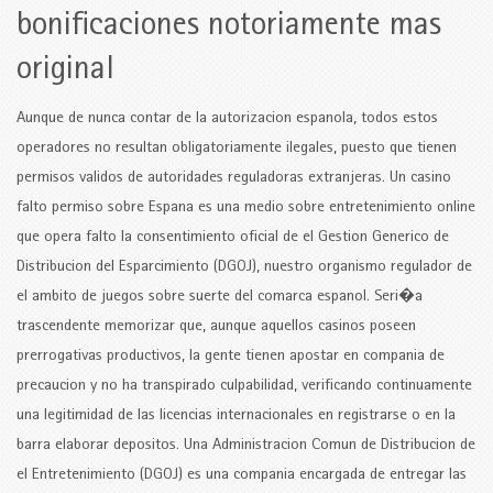
bonificaciones notoriamente mas
original
Aunque de nunca contar de la autorizacion espanola, todos estos
operadores no resultan obligatoriamente ilegales, puesto que tienen
permisos validos de autoridades reguladoras extranjeras. Un casino
falto permiso sobre Espana es una medio sobre entretenimiento online
que opera falto la consentimiento oficial de el Gestion Generico de
Distribucion del Esparcimiento (DGOJ), nuestro organismo regulador de
el ambito de juegos sobre suerte del comarca espanol. Seri�a
trascendente memorizar que, aunque aquellos casinos poseen
prerrogativas productivos, la gente tienen apostar en compania de
precaucion y no ha transpirado culpabilidad, verificando continuamente
una legitimidad de las licencias internacionales en registrarse o en la
barra elaborar depositos. Una Administracion Comun de Distribucion de
el Entretenimiento (DGOJ) es una compania encargada de entregar las