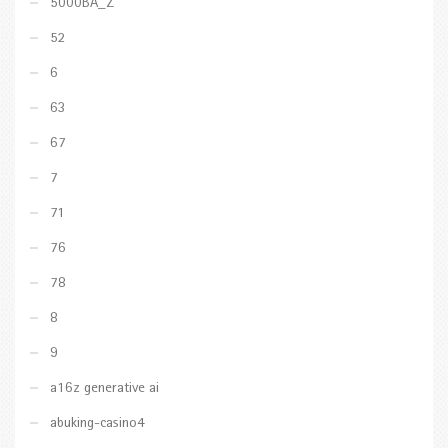
5000BA_Z
52
6
63
67
7
71
76
78
8
9
a16z generative ai
abuking-casino4