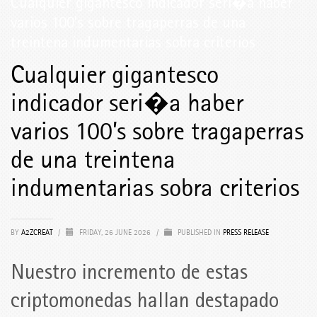
Cualquier gigantesco indicador seri�a haber
varios 100’s sobre tragaperras de una
treintena indumentarias sobra criterios
Cualquier gigantesco
indicador seri�a haber
varios 100’s sobre tragaperras
de una treintena
indumentarias sobra criterios
BY
A2ZCREAT
/
FRIDAY, 26 JUNE 2026
/
PUBLISHED IN
PRESS RELEASE
Nuestro incremento de estas
criptomonedas hallan destapado