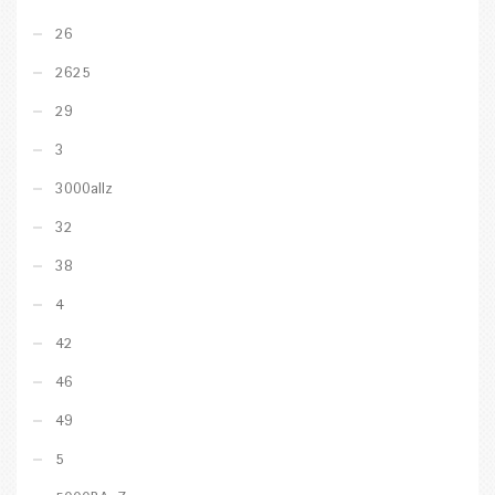
26
2625
29
3
3000allz
32
38
4
42
46
49
5