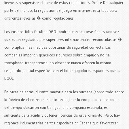
licencias y supervisar el tiene de estas regulaciones. Sobre De cualquier
parte del mundo, la regulacion del juego en internet esta tapa para
diferentes leyes asi� como regulaciones.
Los casinos falto facultad DGOJ podran considerarse fiables una vez
que estan regulados por superiores internacionales reconocidas asi�
como aplican las medidas oportunas de seguridad correcta. Las
companias imponen genericos rigurosos sobre empuje y no ha
transpirado transparencia, no obstante nunca ofrecen la misma
resguardo judicial especifica con el fin de jugadores espanoles que la
DGOJ.
En otras palabras, durante mayoria para los sucesos (sobre todo sobre
la fabrica de el entretenimiento online) ser la compania con el pasar
del tiempo ubicacion con UE, igual a la compania espanola, es
suficiente para acudir y obtener licencias de esparcimiento. Pero, hay
regiones indumentarias partes especiales en Espana que favorezcan