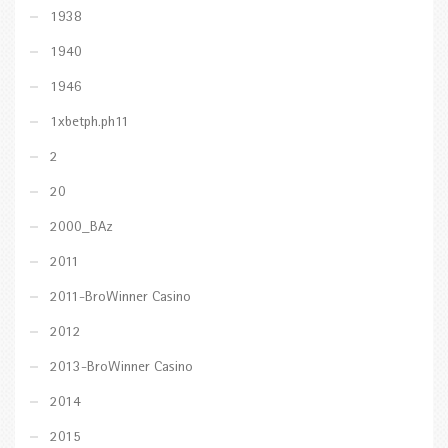
1938
1940
1946
1xbetph.ph11
2
20
2000_BAz
2011
2011-BroWinner Casino
2012
2013-BroWinner Casino
2014
2015