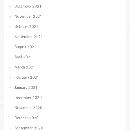
December 2021
November 2021
October 2021
September 2021
August 2021
April 2021
March 2021
February 2021
January 2021
December 2020
November 2020
October 2020
September 2020