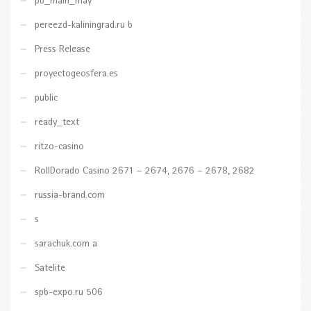
pb_main_may
pereezd-kaliningrad.ru b
Press Release
proyectogeosfera.es
public
ready_text
ritzo-casino
RollDorado Casino 2671 – 2674, 2676 – 2678, 2682
russia-brand.com
s
sarachuk.com a
Satelite
spb-expo.ru 506