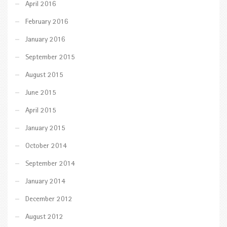
April 2016
February 2016
January 2016
September 2015
August 2015
June 2015
April 2015
January 2015
October 2014
September 2014
January 2014
December 2012
August 2012