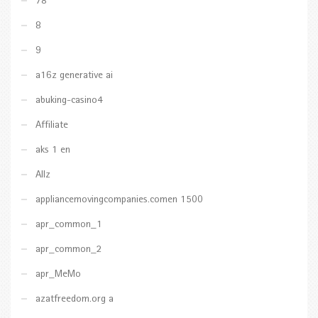
78
8
9
a16z generative ai
abuking-casino4
Affiliate
aks 1 en
Allz
appliancemovingcompanies.comen 1500
apr_common_1
apr_common_2
apr_MeMo
azatfreedom.org a