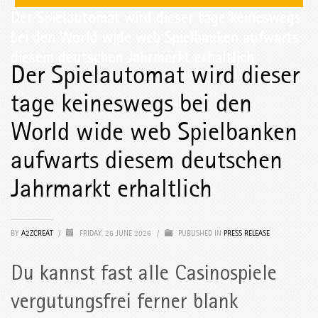
Der Spielautomat wird dieser tage keineswegs
bei den World wide web Spielbanken aufwarts
diesem deutschen Jahrmarkt erhaltlich
Der Spielautomat wird dieser
tage keineswegs bei den
World wide web Spielbanken
aufwarts diesem deutschen
Jahrmarkt erhaltlich
BY
A2ZCREAT
/
FRIDAY, 26 JUNE 2026
/
PUBLISHED IN
PRESS RELEASE
Du kannst fast alle Casinospiele
vergutungsfrei ferner blank