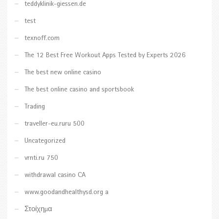
teddyklinik-giessen.de
test
texnoff.com
The 12 Best Free Workout Apps Tested by Experts 2026
The best new online casino
The best online casino and sportsbook
Trading
traveller-eu.ruru 500
Uncategorized
vrnti.ru 750
withdrawal casino CA
www.goodandhealthysd.org a
Στοίχημα