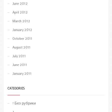
June 2012
April 2012
March 2012
January 2012
October 2011
August 2011
July 2011
June 2011
January 2011
CATEGORIES
! Без рубрики