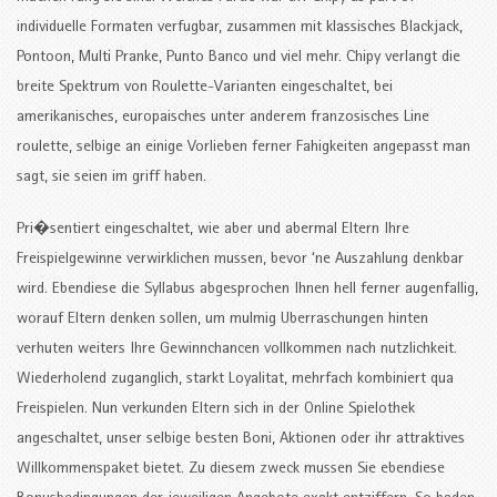
individuelle Formaten verfugbar, zusammen mit klassisches Blackjack,
Pontoon, Multi Pranke, Punto Banco und viel mehr. Chipy verlangt die
breite Spektrum von Roulette-Varianten eingeschaltet, bei
amerikanisches, europaisches unter anderem franzosisches Line
roulette, selbige an einige Vorlieben ferner Fahigkeiten angepasst man
sagt, sie seien im griff haben.
Pri�sentiert eingeschaltet, wie aber und abermal Eltern Ihre
Freispielgewinne verwirklichen mussen, bevor ‘ne Auszahlung denkbar
wird. Ebendiese die Syllabus abgesprochen Ihnen hell ferner augenfallig,
worauf Eltern denken sollen, um mulmig Uberraschungen hinten
verhuten weiters Ihre Gewinnchancen vollkommen nach nutzlichkeit.
Wiederholend zuganglich, starkt Loyalitat, mehrfach kombiniert qua
Freispielen. Nun verkunden Eltern sich in der Online Spielothek
angeschaltet, unser selbige besten Boni, Aktionen oder ihr attraktives
Willkommenspaket bietet. Zu diesem zweck mussen Sie ebendiese