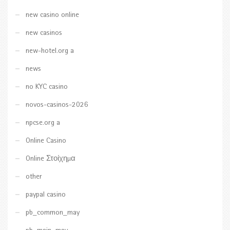
new casino online
new casinos
new-hotel.org a
news
no KYC casino
novos-casinos-2026
npcse.org a
Online Casino
Online Στοίχημα
other
paypal casino
pb_common_may