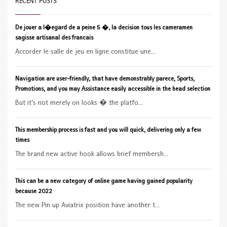
RECENT POSTS
De jouer a l�egard de a peine 5 �, la decision tous les cameramen
sagisse artisanal des francais
Accorder le salle de jeu en ligne constitue une...
Navigation are user-friendly, that have demonstrably parece, Sports,
Promotions, and you may Assistance easily accessible in the head selection
But it’s not merely on looks � the platfo...
This membership process is fast and you will quick, delivering only a few
times
The brand new active hook allows brief membersh...
This can be a new category of online game having gained popularity
because 2022
The new Pin up Aviatrix position have another t...