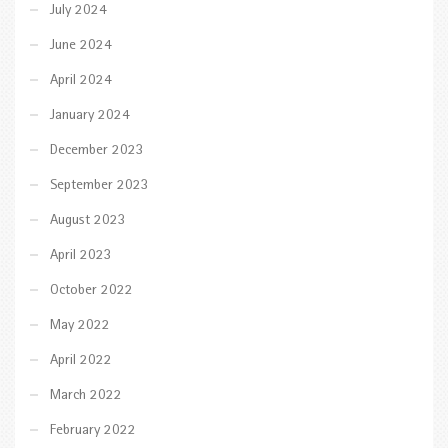
July 2024
June 2024
April 2024
January 2024
December 2023
September 2023
August 2023
April 2023
October 2022
May 2022
April 2022
March 2022
February 2022