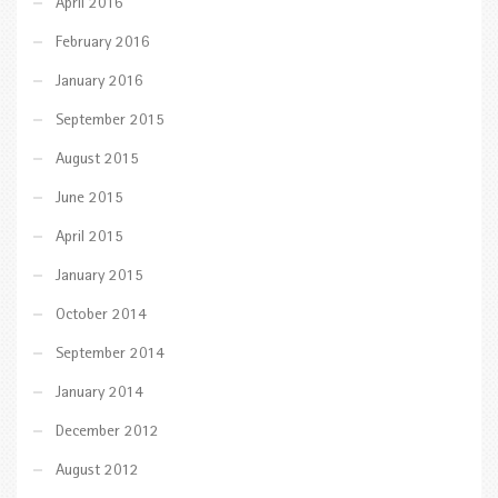
April 2016
February 2016
January 2016
September 2015
August 2015
June 2015
April 2015
January 2015
October 2014
September 2014
January 2014
December 2012
August 2012