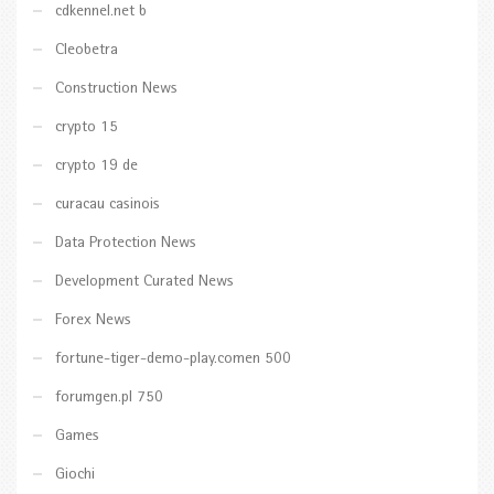
cdkennel.net b
Cleobetra
Construction News
crypto 15
crypto 19 de
curacau casinois
Data Protection News
Development Curated News
Forex News
fortune-tiger-demo-play.comen 500
forumgen.pl 750
Games
Giochi