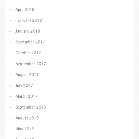
April 2018
February 2018
January 2018
November 2017
October 2017
September 2017
August 2017
July 2017
March 2017
September 2016
August 2016
May 2016