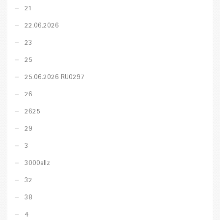
21
22.06.2026
23
25
25.06.2026 RU0297
26
2625
29
3
3000allz
32
38
4