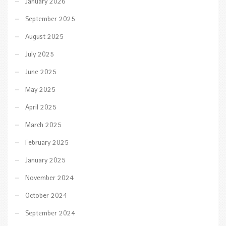
January 2026
September 2025
August 2025
July 2025
June 2025
May 2025
April 2025
March 2025
February 2025
January 2025
November 2024
October 2024
September 2024