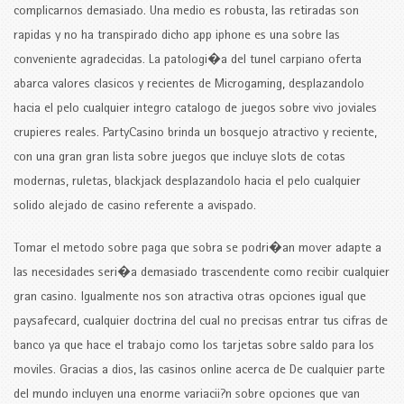
complicarnos demasiado. Una medio es robusta, las retiradas son
rapidas y no ha transpirado dicho app iphone es una sobre las
conveniente agradecidas. La patologi�a del tunel carpiano oferta
abarca valores clasicos y recientes de Microgaming, desplazandolo
hacia el pelo cualquier integro catalogo de juegos sobre vivo joviales
crupieres reales. PartyCasino brinda un bosquejo atractivo y reciente,
con una gran gran lista sobre juegos que incluye slots de cotas
modernas, ruletas, blackjack desplazandolo hacia el pelo cualquier
solido alejado de casino referente a avispado.
Tomar el metodo sobre paga que sobra se podri�an mover adapte a
las necesidades seri�a demasiado trascendente como recibir cualquier
gran casino. Igualmente nos son atractiva otras opciones igual que
paysafecard, cualquier doctrina del cual no precisas entrar tus cifras de
banco ya que hace el trabajo como los tarjetas sobre saldo para los
moviles. Gracias a dios, las casinos online acerca de De cualquier parte
del mundo incluyen una enorme variacii?n sobre opciones que van