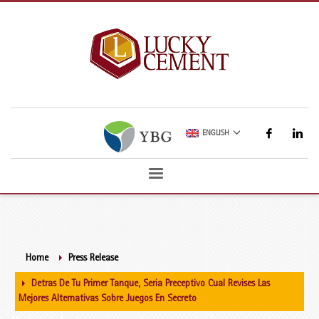
ENGLISH
Home
Press Release
Detras De Tu Primer Tanque, Seria Preceptivo Cual Revises Las
Mejores Alternativas Sobre Juegos En Secreto