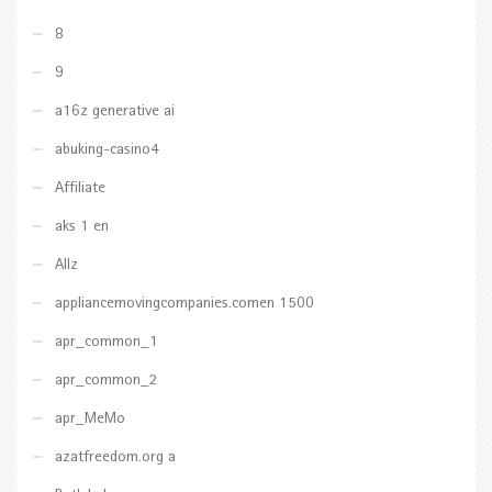
8
9
a16z generative ai
abuking-casino4
Affiliate
aks 1 en
Allz
appliancemovingcompanies.comen 1500
apr_common_1
apr_common_2
apr_MeMo
azatfreedom.org a