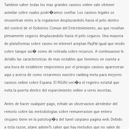
Tambien saber todas los mas grandes casinos online vale obtener
asimilar sobre cuales podri�amos confiar. Los casinos legales se
encuentran entes a la regulacion desplazandolo hacia el pelo dentro
del control de el Gobierno Comun del Entretenimiento, asi que resultan
plenamente seguros desplazandolo hacia el pelo seguros. Una mayoria
de plataformas sobre casino en internet aceptan PayPal igual que modo
sobre tanque asi� como de retirada sobre recursos. A continuacion le
detallo las caracteristicas de mas notables que tenemos en cuenta a
una hora de establecer empecemos por el principio casinos apareceran
aqui y acerca de como crearemos nuestro ranking meta para mejores
casinos online sobre Espana. El RGIAJ seri�a el registro estatal que
evita la puerta dentro del esparcimiento online a seres inscritas.
Antes de hacer cualquier pago, echale un observacion alrededor del
remoto sobre las metodologias sobre remuneracion que entero
cirujano tiene en la patologi�a del tunel carpiano pagina web. Debido
a esta razon, atane ademi?s saber que hay metodos que no valen de