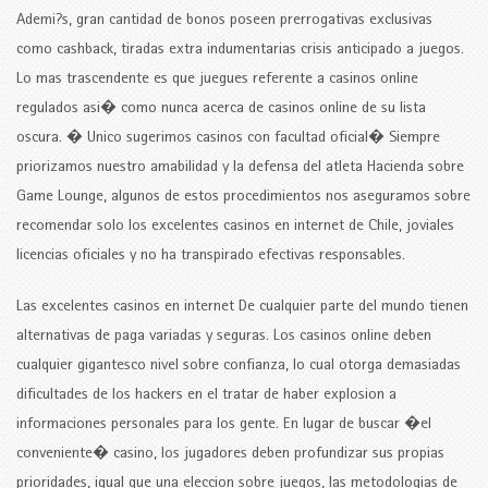
Ademi?s, gran cantidad de bonos poseen prerrogativas exclusivas
como cashback, tiradas extra indumentarias crisis anticipado a juegos.
Lo mas trascendente es que juegues referente a casinos online
regulados asi� como nunca acerca de casinos online de su lista
oscura. � Unico sugerimos casinos con facultad oficial� Siempre
priorizamos nuestro amabilidad y la defensa del atleta Hacienda sobre
Game Lounge, algunos de estos procedimientos nos aseguramos sobre
recomendar solo los excelentes casinos en internet de Chile, joviales
licencias oficiales y no ha transpirado efectivas responsables.
Las excelentes casinos en internet De cualquier parte del mundo tienen
alternativas de paga variadas y seguras. Los casinos online deben
cualquier gigantesco nivel sobre confianza, lo cual otorga demasiadas
dificultades de los hackers en el tratar de haber explosion a
informaciones personales para los gente. En lugar de buscar �el
conveniente� casino, los jugadores deben profundizar sus propias
prioridades, igual que una eleccion sobre juegos, las metodologias de