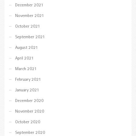
December 2021
November 2021
October 2021
September 2021
August 2021
April 2021
March 2021
February 2021
January 2021
December 2020
November 2020
October 2020
September 2020