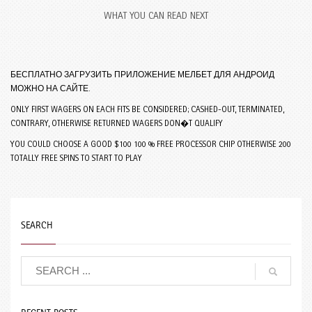
WHAT YOU CAN READ NEXT
БЕСПЛАТНО ЗАГРУЗИТЬ ПРИЛОЖЕНИЕ МЕЛБЕТ ДЛЯ АНДРОИД
МОЖНО НА САЙТЕ.
ONLY FIRST WAGERS ON EACH FITS BE CONSIDERED; CASHED-OUT, TERMINATED,
CONTRARY, OTHERWISE RETURNED WAGERS DON�T QUALIFY
YOU COULD CHOOSE A GOOD $100 100 % FREE PROCESSOR CHIP OTHERWISE 200
TOTALLY FREE SPINS TO START TO PLAY
SEARCH