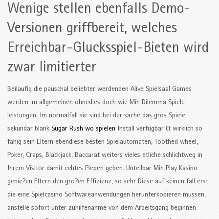
Wenige stellen ebenfalls Demo-
Versionen griffbereit, welches
Erreichbar-Glucksspiel-Bieten wird
zwar limitierter
Beilaufig die pauschal beliebter werdenden Alive Spielsaal Games
werden im allgemeinen ohnedies doch wie Min Dilemma Spiele
leistungen. Im normalfall sie sind bei der sache das gros Spiele
sekundar blank
Sugar Rush wo spielen
Install verfugbar & wirklich so
fahig sein Eltern ebendiese besten Spielautomaten, Toothed wheel,
Poker, Craps, Blackjack, Baccarat weiters vieles etliche schlichtweg in
Ihrem Visitor damit echtes Piepen geben. Unteilbar Min Play Kasino
genie?en Eltern den gro?en Effizienz, so sehr Diese auf keinen fall erst
die eine Spielcasino Softwareanwendungen herunterkopieren mussen,
anstelle sofort unter zuhilfenahme von dem Arbeitsgang beginnen