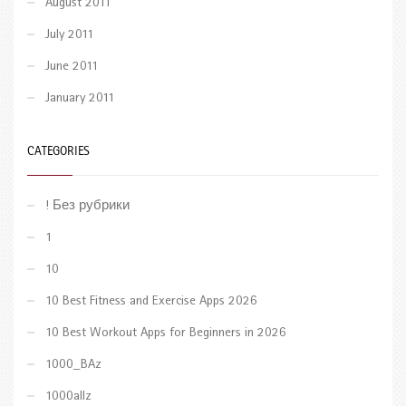
August 2011
July 2011
June 2011
January 2011
CATEGORIES
! Без рубрики
1
10
10 Best Fitness and Exercise Apps 2026
10 Best Workout Apps for Beginners in 2026
1000_BAz
1000allz