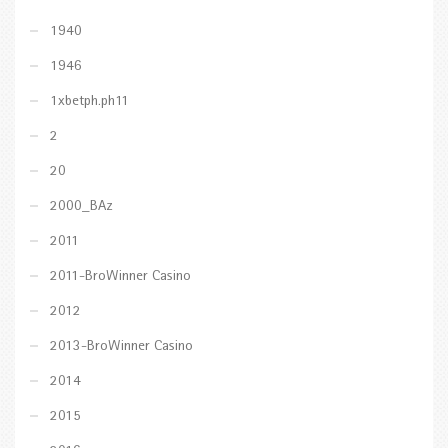
1940
1946
1xbetph.ph11
2
20
2000_BAz
2011
2011-BroWinner Casino
2012
2013-BroWinner Casino
2014
2015