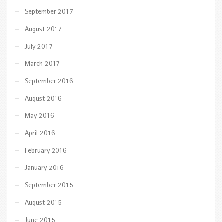
September 2017
August 2017
July 2017
March 2017
September 2016
August 2016
May 2016
April 2016
February 2016
January 2016
September 2015
August 2015
June 2015