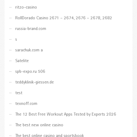
ritzo-casino
RollDorado Casino 2671 – 2674, 2676 – 2678, 2682
russia-brand.com
s
sarachuk.com a
Satelite
spb-expo.ru 506
teddyklinik-giessen.de
test
texnoff.com
The 12 Best Free Workout Apps Tested by Experts 2026
The best new online casino
The best online casino and sportsbook