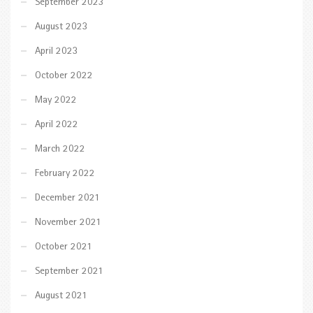
September 2023
August 2023
April 2023
October 2022
May 2022
April 2022
March 2022
February 2022
December 2021
November 2021
October 2021
September 2021
August 2021