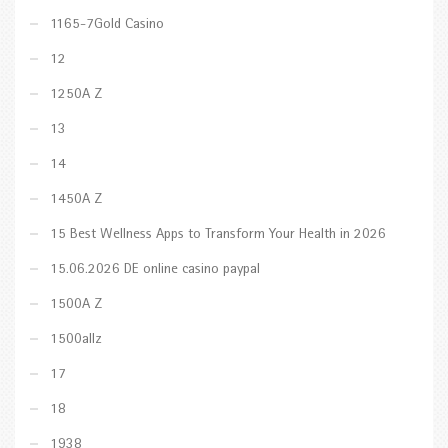
1165-7Gold Casino
12
1250A Z
13
14
1450A Z
15 Best Wellness Apps to Transform Your Health in 2026
15.06.2026 DE online casino paypal
1500A Z
1500allz
17
18
1938