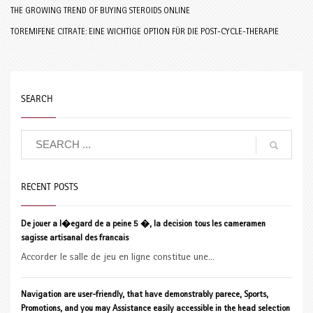
THE GROWING TREND OF BUYING STEROIDS ONLINE
TOREMIFENE CITRATE: EINE WICHTIGE OPTION FÜR DIE POST-CYCLE-THERAPIE
SEARCH
RECENT POSTS
De jouer a l�egard de a peine 5 �, la decision tous les cameramen
sagisse artisanal des francais
Accorder le salle de jeu en ligne constitue une...
Navigation are user-friendly, that have demonstrably parece, Sports,
Promotions, and you may Assistance easily accessible in the head selection