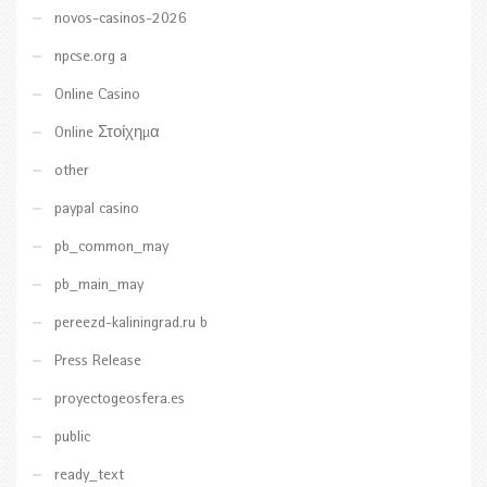
novos-casinos-2026
npcse.org a
Online Casino
Online Στοίχημα
other
paypal casino
pb_common_may
pb_main_may
pereezd-kaliningrad.ru b
Press Release
proyectogeosfera.es
public
ready_text