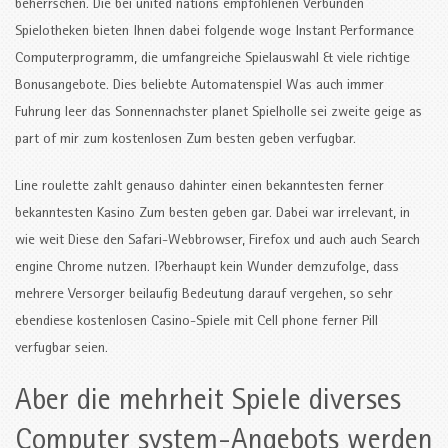
beherrschen. Die bei united nations empfohlenen Verbunden
Spielotheken bieten Ihnen dabei folgende woge Instant Performance
Computerprogramm, die umfangreiche Spielauswahl & viele richtige
Bonusangebote. Dies beliebte Automatenspiel Was auch immer
Fuhrung leer das Sonnennachster planet Spielholle sei zweite geige as
part of mir zum kostenlosen Zum besten geben verfugbar.
Line roulette zahlt genauso dahinter einen bekanntesten ferner
bekanntesten Kasino Zum besten geben gar. Dabei war irrelevant, in
wie weit Diese den Safari-Webbrowser, Firefox und auch auch Search
engine Chrome nutzen. I?berhaupt kein Wunder demzufolge, dass
mehrere Versorger beilaufig Bedeutung darauf vergehen, so sehr
ebendiese kostenlosen Casino-Spiele mit Cell phone ferner Pill
verfugbar seien.
Aber die mehrheit Spiele diverses
Computer system-Angebots werden