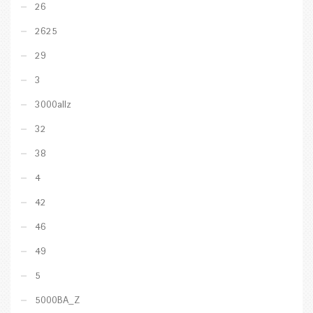
26
2625
29
3
3000allz
32
38
4
42
46
49
5
5000BA_Z