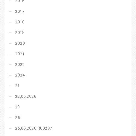
2016
2017
2018
2019
2020
2021
2022
2024
21
22.06.2026
23
25
25.06.2026 RU0297