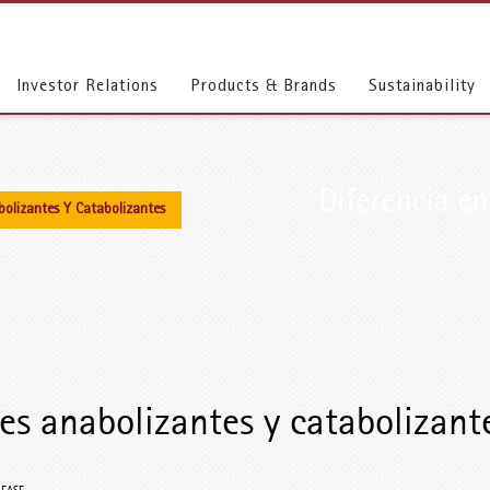
Investor Relations
Products & Brands
Sustainability
Diferencia en
abolizantes Y Catabolizantes
des anabolizantes y catabolizant