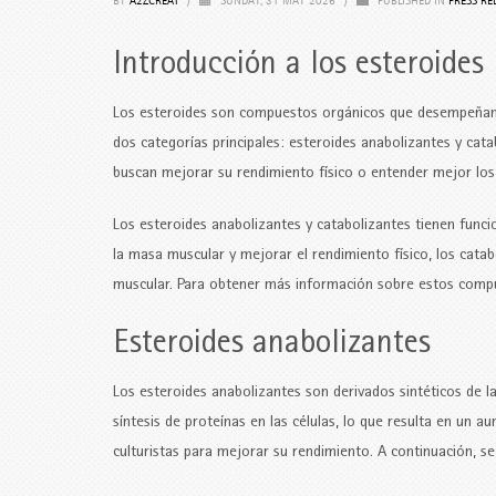
BY
A2ZCREAT
/
SUNDAY, 31 MAY 2026
/
PUBLISHED IN
PRESS RE
Introducción a los esteroides
Los esteroides son compuestos orgánicos que desempeñan un
dos categorías principales: esteroides anabolizantes y cat
buscan mejorar su rendimiento físico o entender mejor los 
Los esteroides anabolizantes y catabolizantes tienen funci
la masa muscular y mejorar el rendimiento físico, los cata
muscular. Para obtener más información sobre estos compu
Esteroides anabolizantes
Los esteroides anabolizantes son derivados sintéticos de la
síntesis de proteínas en las células, lo que resulta en un
culturistas para mejorar su rendimiento. A continuación, s