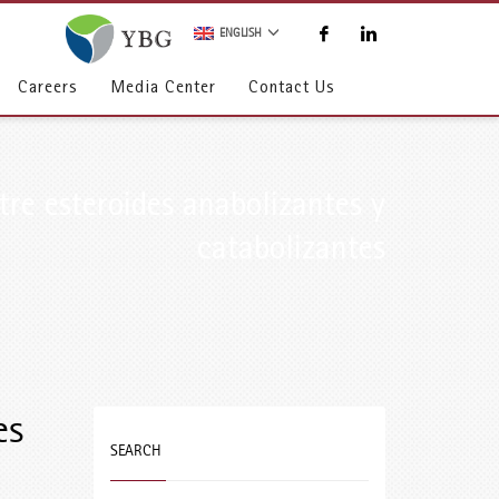
ENGLISH
Careers
Media Center
Contact Us
tre esteroides anabolizantes y
catabolizantes
es
SEARCH