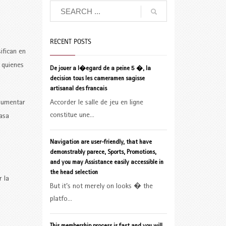
RECENT POSTS
ifican en
 quienes
De jouer a l�egard de a peine 5 �, la
decision tous les cameramen sagisse
artisanal des francais
 aumentar
Accorder le salle de jeu en ligne
constitue une...
masa
Navigation are user-friendly, that have
demonstrably parece, Sports, Promotions,
and you may Assistance easily accessible in
the head selection
r la
But it’s not merely on looks � the
platfo...