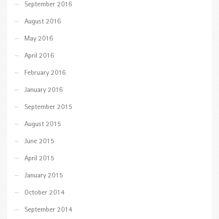
September 2016
August 2016
May 2016
April 2016
February 2016
January 2016
September 2015
August 2015
June 2015
April 2015
January 2015
October 2014
September 2014