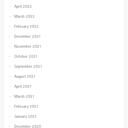
April 2022
March 2022
February 2022
December 2021
November 2021
October 2021
September 2021
August 2021
April 2021
March 2021
February 2021
January 2021
December 2020