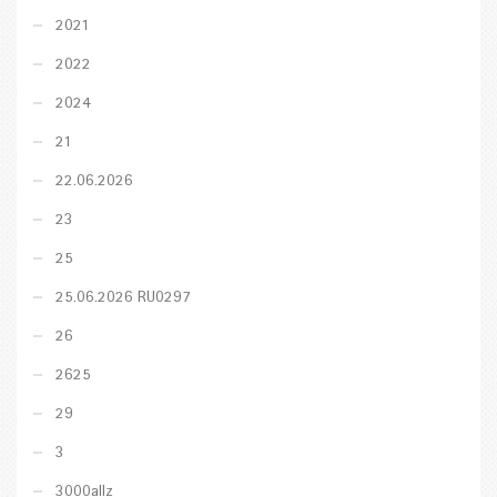
2021
2022
2024
21
22.06.2026
23
25
25.06.2026 RU0297
26
2625
29
3
3000allz