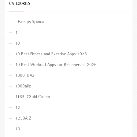
CATEGORIES
! Без рубрики
1
10
10 Best Fitness and Exercise Apps 2026
10 Best Workout Apps for Beginners in 2026
1000_BAz
1000allz
1165-7Gold Casino
12
1250A Z
13