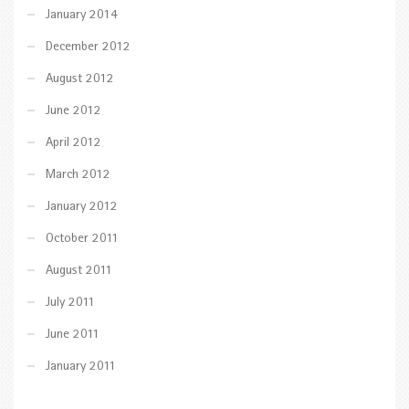
January 2014
December 2012
August 2012
June 2012
April 2012
March 2012
January 2012
October 2011
August 2011
July 2011
June 2011
January 2011