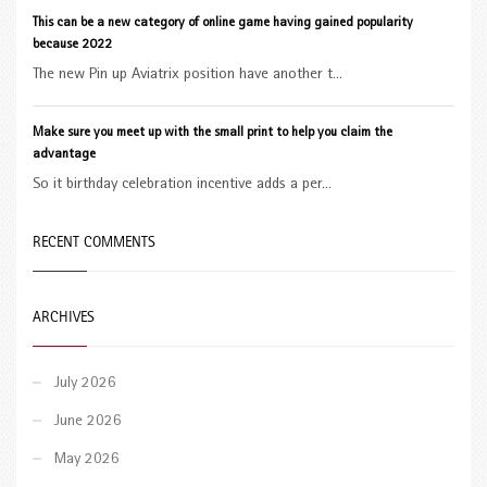
This can be a new category of online game having gained popularity
because 2022
The new Pin up Aviatrix position have another t...
Make sure you meet up with the small print to help you claim the
advantage
So it birthday celebration incentive adds a per...
RECENT COMMENTS
ARCHIVES
July 2026
June 2026
May 2026