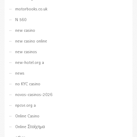
motorbooks.co.uk
N 560
new casino
new casino online
new casinos
new-hotel.org a
news
no KYC casino
novos-casinos-2026
npcse.org a
Online Casino
Online Στοίχημα