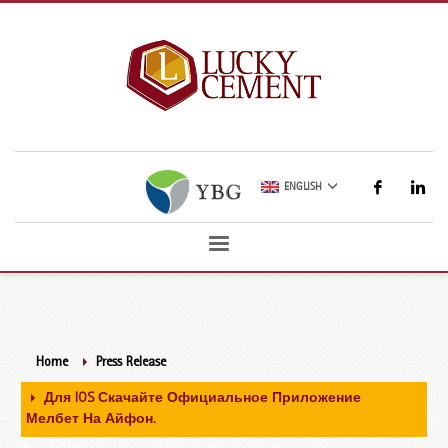
ENGLISH
Home
Press Release
Для IOS Скачайте Официальное Приложение
Мелбет На Айфон.