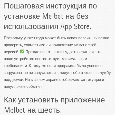
Пошаговая инструкция по
установке Melbet на без
использования App Store.
Поскольку у 2023 года может быть новая версия iOS, важно
проверить, совместимо ли приложение Melbet с этой
версией.
Прежде всего — стоит удостовериться, что
ваше устройство соответствует минимальным
требованиям. К тому же если программа была успешно
загружена, но не запускается, следует обратиться в службу
поддержки. На главном экране отображаются текущие и
популярные события.
Как установить приложение
Melbet на шесть.