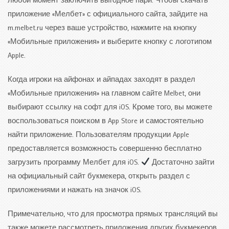
любой момент заключить выгодное пари. Чтобы скачать
приложение «Мелбет» с официального сайта, зайдите на
m.melbet.ru через ваше устройство, нажмите на кнопку
«Мобильные приложения» и выберите кнопку с логотипом
Apple.
Когда игроки на айфонах и айпадах заходят в раздел
«Мобильные приложения» на главном сайте Melbet, они
выбирают ссылку на софт для iOS. Кроме того, вы можете
воспользоваться поиском в App Store и самостоятельно
найти приложение. Пользователям продукции Apple
предоставляется возможность совершенно бесплатно
загрузить программу Мелбет для iOS.
Достаточно зайти
на официальный сайт букмекера, открыть раздел с
приложениями и нажать на значок iOS.
Примечательно, что для просмотра прямых трансляций вы
также можете рассмотреть приложения других букмекеров,