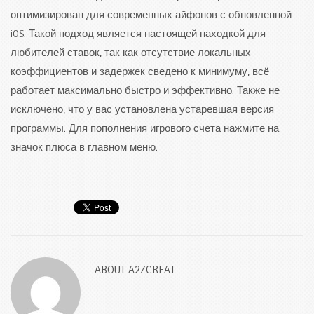
оптимизирован для современных айфонов с обновленной
iOS. Такой подход является настоящей находкой для
любителей ставок, так как отсутствие локальных
коэффициентов и задержек сведено к минимуму, всё
работает максимально быстро и эффективно. Также не
исключено, что у вас установлена устаревшая версия
программы. Для пополнения игрового счета нажмите на
значок плюса в главном меню.
ABOUT
A2ZCREAT