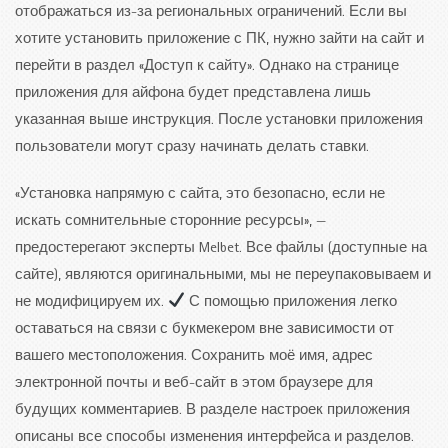
отображаться из-за региональных ограничений. Если вы
хотите установить приложение с ПК, нужно зайти на сайт и
перейти в раздел «Доступ к сайту». Однако на странице
приложения для айфона будет представлена лишь
указанная выше инструкция. После установки приложения
пользователи могут сразу начинать делать ставки.
«Установка напрямую с сайта, это безопасно, если не
искать сомнительные сторонние ресурсы», —
предостерегают эксперты Melbet. Все файлы (доступные на
сайте), являются оригинальными, мы не переупаковываем и
не модифицируем их.
С помощью приложения легко
оставаться на связи с букмекером вне зависимости от
вашего местоположения. Сохранить моё имя, адрес
электронной почты и веб-сайт в этом браузере для
будущих комментариев. В разделе настроек приложения
описаны все способы изменения интерфейса и разделов.