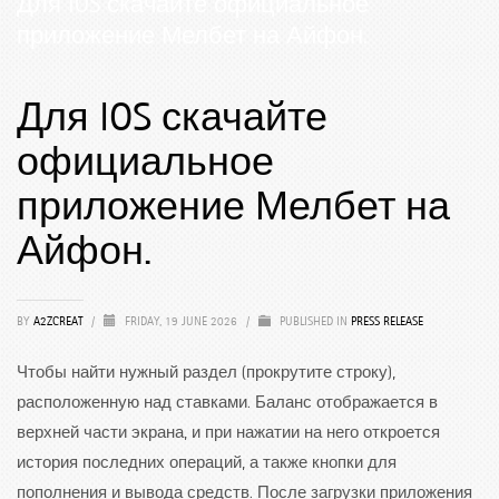
Для IOS скачайте официальное
приложение Мелбет на Айфон.
Для IOS скачайте
официальное
приложение Мелбет на
Айфон.
BY
A2ZCREAT
/
FRIDAY, 19 JUNE 2026
/
PUBLISHED IN
PRESS RELEASE
Чтобы найти нужный раздел (прокрутите строку),
расположенную над ставками. Баланс отображается в
верхней части экрана, и при нажатии на него откроется
история последних операций, а также кнопки для
пополнения и вывода средств. После загрузки приложения