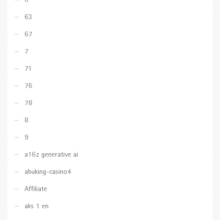
6
63
67
7
71
76
78
8
9
a16z generative ai
abuking-casino4
Affiliate
aks 1 en