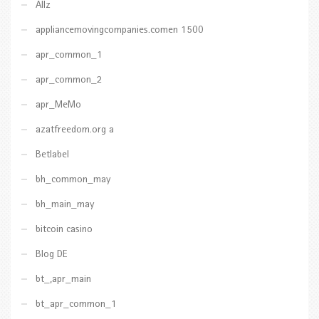
Allz
appliancemovingcompanies.comen 1500
apr_common_1
apr_common_2
apr_MeMo
azatfreedom.org a
Betlabel
bh_common_may
bh_main_may
bitcoin casino
Blog DE
bt_,apr_main
bt_apr_common_1