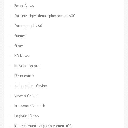
Forex News
fortune-tiger-demo-play.comen 500
forumgen.pl 750
Games
Giochi
HR News
hr-solution.org
i35tx.com b
Independent Casino
Kasyno Online
krosswordist.net b
Logistics News
lojameumantosagrado.comen 100