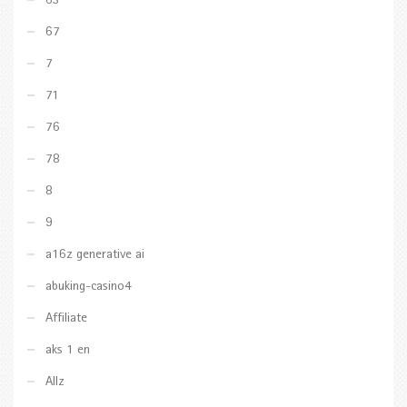
63
67
7
71
76
78
8
9
a16z generative ai
abuking-casino4
Affiliate
aks 1 en
Allz