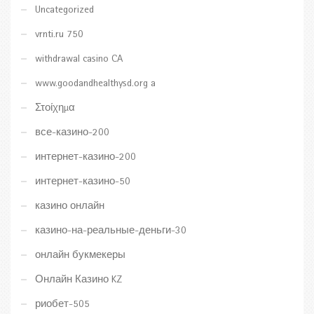
Uncategorized
vrnti.ru 750
withdrawal casino CA
www.goodandhealthysd.org a
Στοίχημα
все-казино-200
интернет-казино-200
интернет-казино-50
казино онлайн
казино-на-реальные-деньги-30
онлайн букмекеры
Онлайн Казино KZ
риобет-505