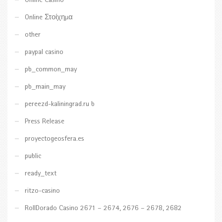
Online Casino
Online Στοίχημα
other
paypal casino
pb_common_may
pb_main_may
pereezd-kaliningrad.ru b
Press Release
proyectogeosfera.es
public
ready_text
ritzo-casino
RollDorado Casino 2671 – 2674, 2676 – 2678, 2682