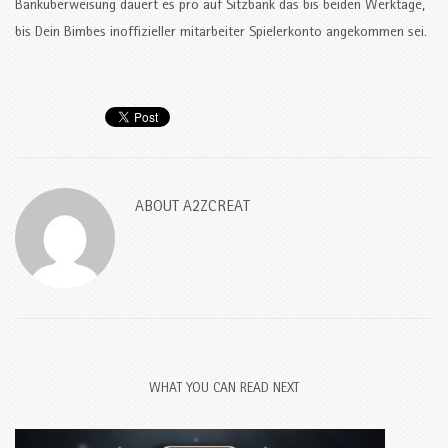
Bankuberweisung dauert es pro auf Sitzbank das bis beiden Werktage,
bis Dein Bimbes inoffizieller mitarbeiter Spielerkonto angekommen sei.
ABOUT
A2ZCREAT
WHAT YOU CAN READ NEXT