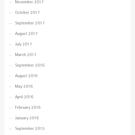
November 2017
October 2017
September 2017
August 2017
July 2017
March 2017
September 2016
August 2016
May 2016
April 2016
February 2016
January 2016
September 2015