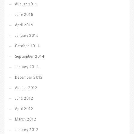
August 2015
June 2015
April 2015
January 2015
October 2014
September 2014
January 2014
December 2012
August 2012
June 2012
April 2012
March 2012
January 2012