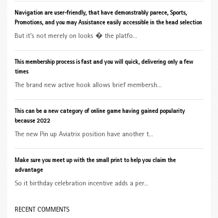
Navigation are user-friendly, that have demonstrably parece, Sports,
Promotions, and you may Assistance easily accessible in the head selection
But it’s not merely on looks � the platfo...
This membership process is fast and you will quick, delivering only a few
times
The brand new active hook allows brief membersh...
This can be a new category of online game having gained popularity
because 2022
The new Pin up Aviatrix position have another t...
Make sure you meet up with the small print to help you claim the
advantage
So it birthday celebration incentive adds a per...
RECENT COMMENTS