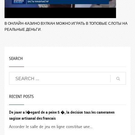
В ОНЛАЙН-КАЗИНО ВУЛКАН МОЖНО ИГРАТЬ В ТОПОВЫЕ СЛОТЫ НА
РЕАЛЬНЫЕ ДЕНЬГИ.
SEARCH
RECENT POSTS
De jouer a l�egard de a peine 5 �, la decision tous les cameramen
sagisse artisanal des francais
Accorder le salle de jeu en ligne constitue une...