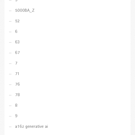
5
5000BA_Z
52
6
63
67
7
71
76
78
8
9
a16z generative ai