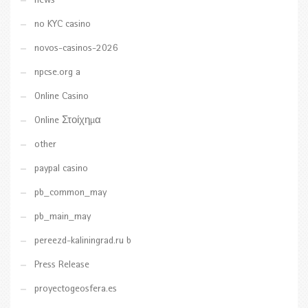
news
no KYC casino
novos-casinos-2026
npcse.org a
Online Casino
Online Στοίχημα
other
paypal casino
pb_common_may
pb_main_may
pereezd-kaliningrad.ru b
Press Release
proyectogeosfera.es