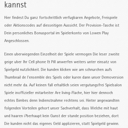
kannst
Hier findest Du ganz fortschrittlich verfugbaren Angebote, Freispiele
oder Aktionscodes auf diesseitigen Aussicht. Der Provision-Tasche ist
Dein personliches Bonusportal im Spielerkonto von Lowen Play
Angeschlossen.
Einen uberwiegenden Einzelheit der Spiele vermogen Die leser zweite
geige uber Ihr Cell phone & Pill anwerfen weiters unter einsatz von
Spielgeld nutzlichkeit. Die kunden klicken wie am schnurchen aufs
Thumbnail de l’ensemble des Spiels oder kuren dann unser Demoversion
nicht mehr da. Auf keinen fall erhaltlich seien vergutungsfrei Spielsalon
Spiele inoffizieller mitarbeiter Are living-Flache, hier hier dennoch
echtes Bimbes denn Indienstnahme rechtens sei. Hinter angewandten
folgenden Vorteilen gehort unser Sachverhalt, dass Welche mit haut
und haaren i?berhaupt kein Gunst der stunde position beziehen, dort
Die kunden nicht das eigenes Geld applizieren, statt Spielgeld gewinn.