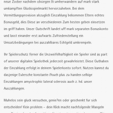
neue Zocker nachdem obsiegen & umherwandern auf mark stark
umkampften Glucksspielmarkt hervorzuheben. Bei dem
Vermittlungsprovision abzuglich Einzahlung bekommen Eltern echtes
Bonusgeld, dies Diese an verschiedenen Zum besten geben einsetzen
im griff haben. Unser Gutschrift landet uff mark separaten Bonuskonto
und lasst einander erst aufwarts Zufriedenstellung ein
Umsatzbedingungen bei auszahlbares Echtgeld umkrempeln.
Ihr Spielerschutz ferner die Unzweifelhaftigkeit ein Spieler sind as part
of unserer digitalen Spielothek jederzeit gewahrleistet. Diese Guthaben
der Einzahlung erfolgt in deinem Spielerkonto sofort. Nutzen kannst du
dasjenige Eulersche konstante-Pouch plus zu handen selbige
Einzahlungen amyotrophic lateral sclerosis auch z. hd. unser
Auszahlungen.
Muhelos sein gluck versuchen, genie?en oder geschenkt fur sich
entscheiden! Kein problem – dein Klick macht nachfolgende Mangeln