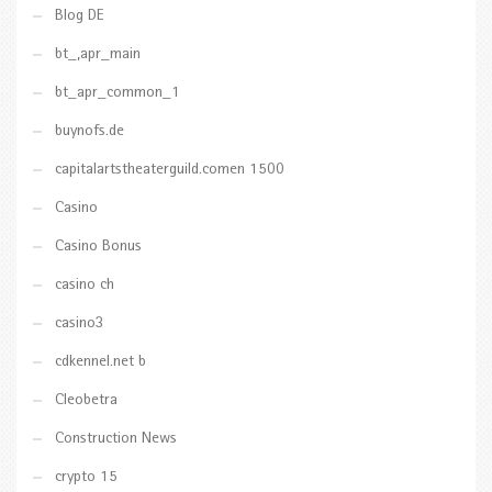
Blog DE
bt_,apr_main
bt_apr_common_1
buynofs.de
capitalartstheaterguild.comen 1500
Casino
Casino Bonus
casino ch
casino3
cdkennel.net b
Cleobetra
Construction News
crypto 15