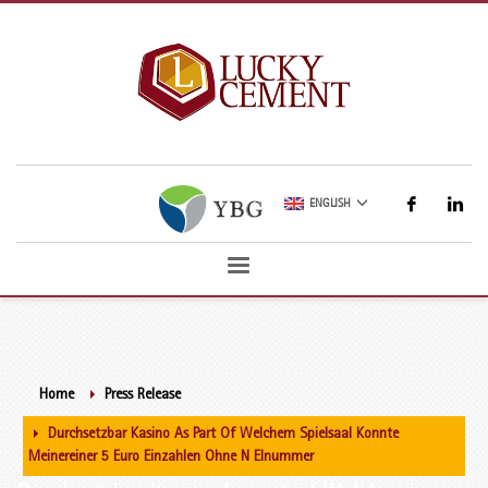
ENGLISH
Home
Press Release
Durchsetzbar Kasino As Part Of Welchem Spielsaal Konnte
Meinereiner 5 Euro Einzahlen Ohne N Elnummer