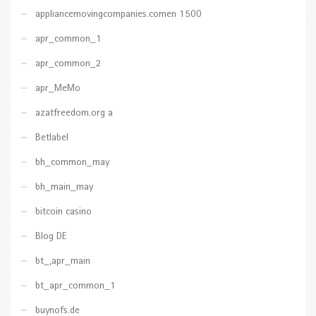
appliancemovingcompanies.comen 1500
apr_common_1
apr_common_2
apr_MeMo
azatfreedom.org a
Betlabel
bh_common_may
bh_main_may
bitcoin casino
Blog DE
bt_,apr_main
bt_apr_common_1
buynofs.de