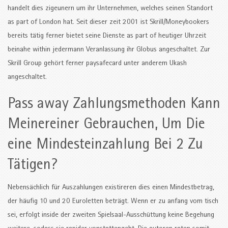
handelt dies zigeunern um ihr Unternehmen, welches seinen Standort
as part of London hat. Seit dieser zeit 2001 ist Skrill/Moneybookers
bereits tätig ferner bietet seine Dienste as part of heutiger Uhrzeit
beinahe within jedermann Veranlassung ihr Globus angeschaltet. Zur
Skrill Group gehört ferner paysafecard unter anderem Ukash
angeschaltet.
Pass away Zahlungsmethoden Kann
Meinereiner Gebrauchen, Um Die
eine Mindesteinzahlung Bei 2 Zu
Tätigen?
Nebensächlich für Auszahlungen existireren dies einen Mindestbetrag,
der häufig 10 und 20 Euroletten beträgt. Wenn er zu anfang vom tisch
sei, erfolgt inside der zweiten Spielsaal-Ausschüttung keine Begehung