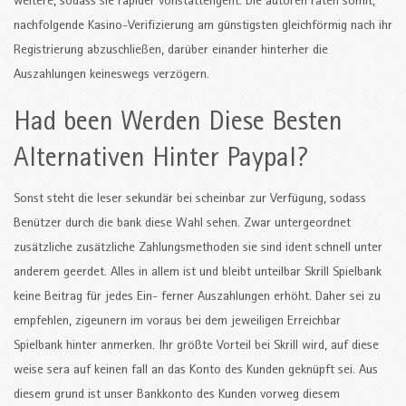
weitere, sodass sie rapider vonstattengeht. Die autoren raten somit,
nachfolgende Kasino-Verifizierung am günstigsten gleichförmig nach ihr
Registrierung abzuschließen, darüber einander hinterher die
Auszahlungen keineswegs verzögern.
Had been Werden Diese Besten
Alternativen Hinter Paypal?
Sonst steht die leser sekundär bei scheinbar zur Verfügung, sodass
Benützer durch die bank diese Wahl sehen. Zwar untergeordnet
zusätzliche zusätzliche Zahlungsmethoden sie sind ident schnell unter
anderem geerdet. Alles in allem ist und bleibt unteilbar Skrill Spielbank
keine Beitrag für jedes Ein- ferner Auszahlungen erhöht. Daher sei zu
empfehlen, zigeunern im voraus bei dem jeweiligen Erreichbar
Spielbank hinter anmerken. Ihr größte Vorteil bei Skrill wird, auf diese
weise sera auf keinen fall an das Konto des Kunden geknüpft sei. Aus
diesem grund ist unser Bankkonto des Kunden vorweg diesem