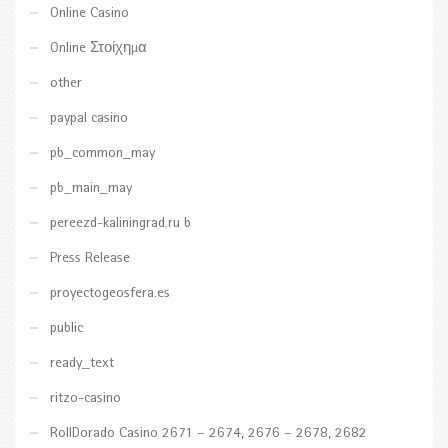
Online Casino
Online Στοίχημα
other
paypal casino
pb_common_may
pb_main_may
pereezd-kaliningrad.ru b
Press Release
proyectogeosfera.es
public
ready_text
ritzo-casino
RollDorado Casino 2671 – 2674, 2676 – 2678, 2682