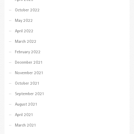
April 2023
October 2022
May 2022
April 2022
March 2022
February 2022
December 2021
November 2021
October 2021
September 2021
August 2021
April 2021
March 2021