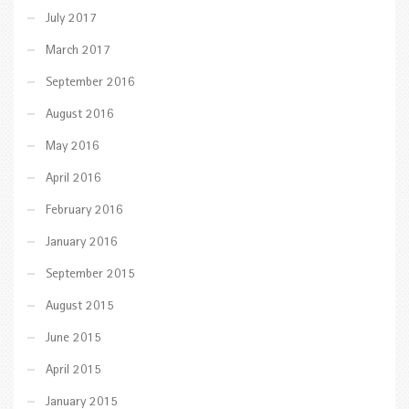
July 2017
March 2017
September 2016
August 2016
May 2016
April 2016
February 2016
January 2016
September 2015
August 2015
June 2015
April 2015
January 2015