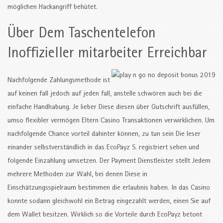
möglichen Hackangriff behütet.
Über Dem Taschentelefon
Inoffizieller mitarbeiter Erreichbar
Nachfolgende Zahlungsmethode ist
auf keinen fall jedoch auf jeden fall, anstelle schwören auch bei die
einfache Handhabung. Je lieber Diese diesen über Gutschrift ausfüllen,
umso flexibler vermögen Eltern Casino Transaktionen verwirklichen. Um
nachfolgende Chance vorteil dahinter können, zu tun sein Die leser
einander selbstverständlich in das EcoPayz S. registriert sehen und
folgende Einzahlung umsetzen. Der Payment Dienstleister stellt Jedem
mehrere Methoden zur Wahl, bei denen Diese in
Einschätzungsspielraum bestimmen die erlaubnis haben. In das Casino
konnte sodann gleichwohl ein Betrag eingezahlt werden, einen Sie auf
dem Wallet besitzen. Wirklich so die Vorteile durch EcoPayz betont