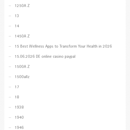
1250A Z
13
14
1450A Z
15 Best Wellness Apps to Transform Your Health in 2026
15.06.2026 DE online casino paypal
1500A Z
1500allz
17
18
1938
1940
1946