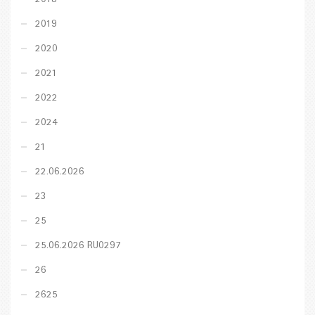
2018
2019
2020
2021
2022
2024
21
22.06.2026
23
25
25.06.2026 RU0297
26
2625