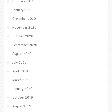
February 2021
January 2021
December 2020
November 2020
October 2020
September 2020
August 2020
July 2020
April 2020
March 2020
January 2020
October 2019
August 2019