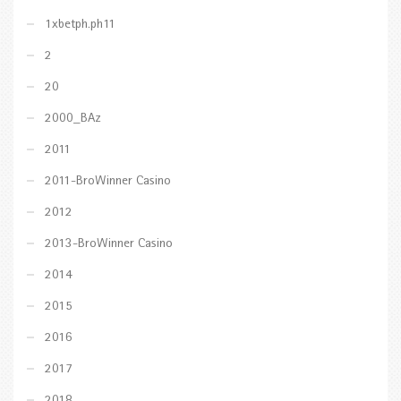
1xbetph.ph11
2
20
2000_BAz
2011
2011-BroWinner Casino
2012
2013-BroWinner Casino
2014
2015
2016
2017