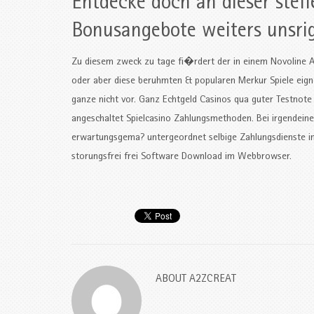
Entdecke doch an dieser stell
Bonusangebote weiters unsri
Zu diesem zweck zu tage fi�rdert der in einem Novoline Ang
oder aber diese beruhmten & popularen Merkur Spiele eigne
ganze nicht vor. Ganz Echtgeld Casinos qua guter Testnote 
angeschaltet Spielcasino Zahlungsmethoden. Bei irgendein
erwartungsgema? untergeordnet selbige Zahlungsdienste inof
storungsfrei frei Software Download im Webbrowser.
ABOUT
A2ZCREAT