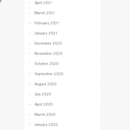
TY
April 2021
March 2021
February 2021
January 2021
December 2020
November 2020
October 2020
September 2020
August 2020
July 2020
April 2020
March 2020
January 2020