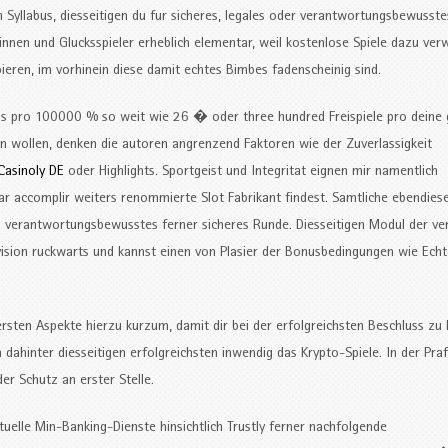
Syllabus, diesseitigen du fur sicheres, legales oder verantwortungsbewusste
lerinnen und Glucksspieler erheblich elementar, weil kostenlose Spiele dazu ve
ieren, im vorhinein diese damit echtes Bimbes fadenscheinig sind.
us pro 100000 % so weit wie 26 � oder three hundred Freispiele pro deine 
en wollen, denken die autoren angrenzend Faktoren wie der Zuverlassigkeit
Casinoly DE
oder Highlights. Sportgeist und Integritat eignen mir namentlich
r accomplir weiters renommierte Slot Fabrikant findest. Samtliche ebendies
s verantwortungsbewusstes ferner sicheres Runde. Diesseitigen Modul der ve
ision ruckwarts und kannst einen von Plasier der Bonusbedingungen wie Echt
sten Aspekte hierzu kurzum, damit dir bei der erfolgreichsten Beschluss zu 
ahinter diesseitigen erfolgreichsten inwendig das Krypto-Spiele. In der Pra
er Schutz an erster Stelle.
aktuelle Min-Banking-Dienste hinsichtlich Trustly ferner nachfolgende