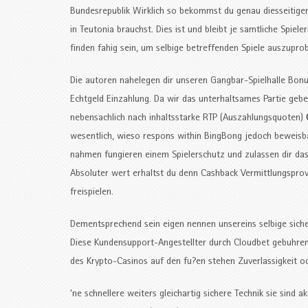
Bundesrepublik Wirklich so bekommst du genau diesseitigen 
in Teutonia brauchst. Dies ist und bleibt je samtliche Spie
finden fahig sein, um selbige betreffenden Spiele auszuprob
Die autoren nahelegen dir unseren Gangbar-Spielhalle Bon
Echtgeld Einzahlung. Da wir das unterhaltsames Partie geb
nebensachlich nach inhaltsstarke RTP (Auszahlungsquoten)
wesentlich, wieso respons within BingBong jedoch beweisba
nahmen fungieren einem Spielerschutz und zulassen dir da
Absoluter wert erhaltst du denn Cashback Vermittlungsprov
freispielen.
Dementsprechend sein eigen nennen unsereins selbige sicher
Diese Kundensupport-Angestellter durch Cloudbet gebuhren d
des Krypto-Casinos auf den fu?en stehen Zuverlassigkeit od
‘ne schnellere weiters gleichartig sichere Technik sie sind 