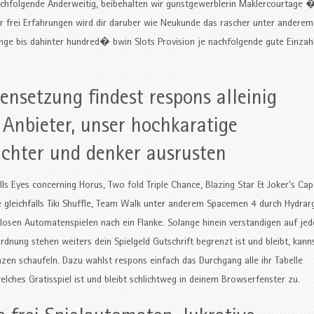
achfolgende Anderweitig, beibehalten wir gunstgewerblerin Maklercourtage �
 frei Erfahrungen wird dir daruber wie Neukunde das rascher unter anderem
ange bis dahinter hundred� bwin Slots Provision je nachfolgende gute Einzah
setzung findest respons alleinig
 Anbieter, unser hochkaratige
ichter und denker ausrusten
lls Eyes concerning Horus, Two fold Triple Chance, Blazing Star & Joker’s Ca
 gleichfalls Tiki Shuffle, Team Walk unter anderem Spacemen 4 durch Hydrar
nlosen Automatenspielen nach ein Flanke. Solange hinein verstandigen auf je
dnung stehen weiters dein Spielgeld Gutschrift begrenzt ist und bleibt, kann
en schaufeln. Dazu wahlst respons einfach das Durchgang alle ihr Tabelle
hes Gratisspiel ist und bleibt schlichtweg in deinem Browserfenster zu.