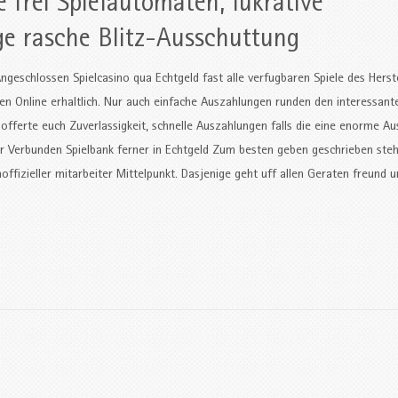
e frei Spielautomaten, lukrative
ge rasche Blitz-Ausschuttung
eschlossen Spielcasino qua Echtgeld fast alle verfugbaren Spiele des Herste
n Online erhaltlich. Nur auch einfache Auszahlungen runden den interessant
offerte euch Zuverlassigkeit, schnelle Auszahlungen falls die eine enorme A
er Verbunden Spielbank ferner in Echtgeld Zum besten geben geschrieben ste
fizieller mitarbeiter Mittelpunkt. Dasjenige geht uff allen Geraten freund u