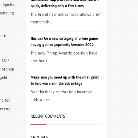
This membership process is fast and you will
s Spielen
quick, delivering only a few times
rwendung
The brand new active hook allows brief
membersh...
gute
This can be a new category of online game
having gained popularity because 2022
The new Pin up Aviatrix position have
e Ma?
another t...
rlorenen
geld
Make sure you meet up with the small print
to help you claim the advantage
So it birthday celebration incentive
adds a per...
helfen.
ferenz
RECENT COMMENTS
ARCHIVES