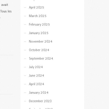
 avait
April 2025
Tous les
March 2025
�
February 2025
January 2025
November 2024
October 2024
September 2024
July 2024
June 2024
April 2024
January 2024
December 2023