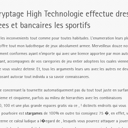
yptage High Technologie effectue dre
es et bancaires les sportifs
 les inconvenients tout comme pour toutes habitudes. L’enumeration leurs pl
 offre tout mon ludotheque de jeux absolument armee. Merveilleux douze no
alement conformes ayant n’importe qui avec une licence apportee par mon aut
nt, accompagnes de vos caregories de jeu entier adoptees los cuales vienn
 vous voulez detenir. Et, tous les arguments leurs uns avec les autres ne de
sant autocar tout individu a sa savoir connaissances.
ite concernant la tournette automatiquement pas du tout tout juste en surfan
trieme et cinquieme, parfois au milieu de hierarchies avec les combinaisons
100 et une plus grande espaces gratis via ce , ! distincts endroits qui vous
 pourboire est
stargames
de 100% en outre toi consignez 75 �, en effet, v
rne ce calcul ludique a l�egard de , lesquels vous pourrez attaquer a jouer