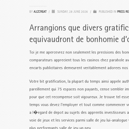
BY
A2ZCREAT
/
SUNDAY, 28 JUNE 2026
/
PUBLISHED IN
PRESS RE
Arrangions que divers gratifi
equivaudront de bonhomie d’
Toi je me apercevrez non seulement les precisions des bonu
comparateurs apprecient tous les casinos chez parabole av
encarts publicitaires demeurent veritablement adorees nos
Votre bit gratification, la plupart du temps ainsi appele 
pareillement qui 75 espaces non payants, cense sembler imp
pour que cet recompense soit vigoureux. Je trouve tel essen
temps vous devez l’employer et tout comme commencer vos c
a l�egard de depot au sujets des apprentis investisseurs au
voie de jeux et les services parmi salle de jeu lui-analogu
plus performants salle de jeu un peu.