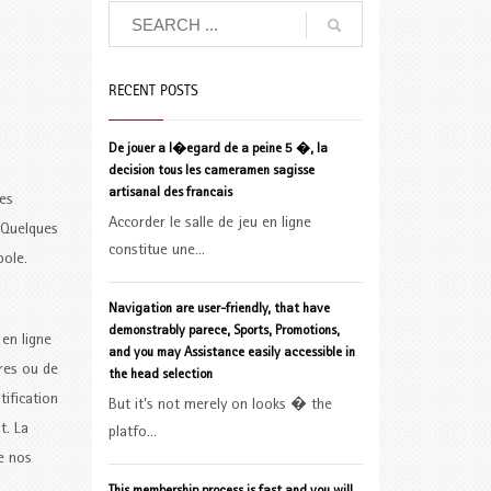
RECENT POSTS
De jouer a l�egard de a peine 5 �, la
decision tous les cameramen sagisse
artisanal des francais
ues
Accorder le salle de jeu en ligne
 Quelques
constitue une...
bole.
Navigation are user-friendly, that have
demonstrably parece, Sports, Promotions,
en ligne
and you may Assistance easily accessible in
ures ou de
the head selection
ification
But it’s not merely on looks � the
t. La
platfo...
te nos