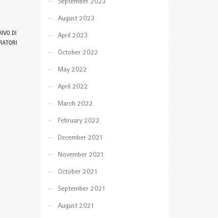
September 2023
August 2023
RIVO DI
April 2023
RATORI
October 2022
May 2022
April 2022
March 2022
February 2022
December 2021
November 2021
October 2021
September 2021
August 2021