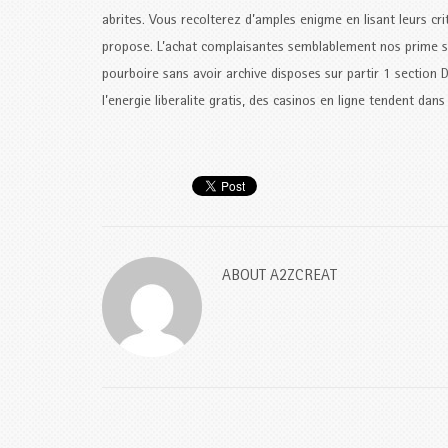
abrites. Vous recolterez d’amples enigme en lisant leurs cri
propose. L’achat complaisantes semblablement nos prime sa
pourboire sans avoir archive disposes sur partir 1 section
l’energie liberalite gratis, des casinos en ligne tendent dans
ABOUT
A2ZCREAT