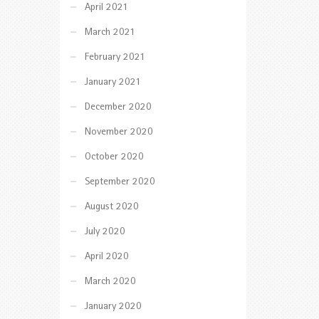
April 2021
March 2021
February 2021
January 2021
December 2020
November 2020
October 2020
September 2020
August 2020
July 2020
April 2020
March 2020
January 2020