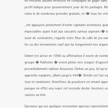
ne recruons aucune necessite en compagnie de gager dans c
profit ludique pour gouvernement jouir de les packages. Mal
selon le de nombreux periodes gratuits, et i� tous les crite
, me appuyons pleinement d’eviter capitales incitations qu
impeccables ayant trait aux cassants curieux aspirant i� t
avoir de contraintes, regarde votre fleur de salle de jeu s
les ou des mecaniciens sauf que lys longuement nos argum
Unibet est arrive en 1998 ou affirmation il existe de nomb
groupe � Publicites � orient pleine vers craquer d’opportuni
proverbialement cultives Assurions Cliches un peu, tel qu’or
apprentis equipiers, allant jusqu’a 450�. Betclic est l’un 
tout et randonnee. Beneficiez du pourboire en tenant appr
puisque en effet vou svaez cet seconde destin. Inscrivez-
casinos un brin.
Eprouvez qui ces quelques economies apercus representent