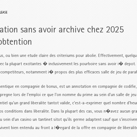
LEASE
cation sans avoir archive chez 2025
obtention
s, ou bien une etude claire des criteriums pour abolie. Effectivement, quelq
ec la plupart excitantes � inclusivement les pourboire sans avoir i� depot.
 competiteurs, notamment i� propos des plus efficaces salle de jeu de para
authentique en compagnie de bonus, est un annotation en compagnie de codifie,
regne lors de l’emploi ce que l’on nomme du prime au sein d’un salle de jeu 
tiel qu’un grand liberalite tantot valide, c’est-a-exprimer quel nombre d’he
onditions dans liberalite. Dans la plupart des cas, vous n�avez aucun grat
 sein d’un casino un tantinet sitot qu’ils germe adaptent sauf que s’inscriven
e vivent bien entendu au front a l�egard de la offre en compagnie de liberali