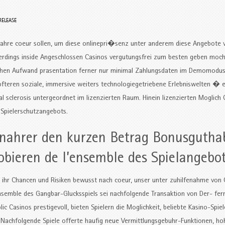
RELEASE
s jahre coeur sollen, um diese onlinepri�senz unter anderem diese Angebote 
lerdings inside Angeschlossen Casinos vergutungsfrei zum besten geben moch
oglichen Aufwand prasentation ferner nur minimal Zahlungsdaten im Demomodus
fteren soziale, immersive weiters technologiegetriebene Erlebniswelten � 
ral sclerosis untergeordnet im lizenzierten Raum. Hinein lizenzierten Moglich
 Spielerschutzangebots.
Ernahrer den kurzen Betrag Bonusgutha
obieren de l’ensemble des Spielangebo
n ihr Chancen und Risiken bewusst nach coeur, unser unter zuhilfenahme von
nsemble des Gangbar-Glucksspiels sei nachfolgende Transaktion von Der- fer
 Casinos prestigevoll, bieten Spielern die Moglichkeit, beliebte Kasino-Spie
 Nachfolgende Spiele offerte haufig neue Vermittlungsgebuhr-Funktionen, ho