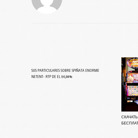
SUS PARTICULARES SOBRE SPIÑATA ENORME
NETENT- RTP DE EL 96,84%
СКАЧАТЬ 
БЕСПЛАТ