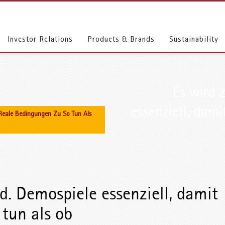
Investor Relations
Products & Brands
Sustainability
Es wird 
essenziell, dam
 Reale Bedingungen Zu So Tun Als
hd. Demospiele essenziell, damit
tun als ob