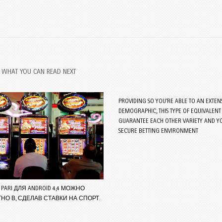
WHAT YOU CAN READ NEXT
PROVIDING SO YOU’RE ABLE TO AN EXTEN
DEMOGRAPHIC, THIS TYPE OF EQUIVALENT
GUARANTEE EACH OTHER VARIETY AND Y
SECURE BETTING ENVIRONMENT
PARI ДЛЯ ANDROID 4,4 МОЖНО
НО В, СДЕЛАВ СТАВКИ НА СПОРТ.