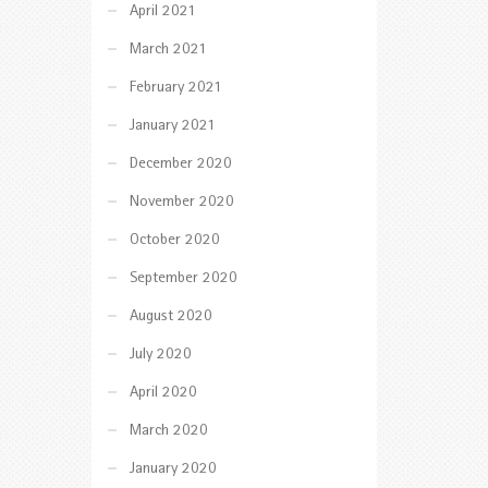
April 2021
March 2021
February 2021
January 2021
December 2020
November 2020
October 2020
September 2020
August 2020
July 2020
April 2020
March 2020
January 2020