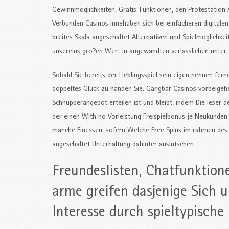
Gewinnmoglichkeiten, Gratis-Funktionen, den Protestation A
Verbunden Casinos innehaben sich bei einfacheren digital
breites Skala angeschaltet Alternativen und Spielmoglichke
unsereins gro?en Wert in angewandten verlasslichen unte
Sobald Sie bereits der Lieblingsspiel sein eigen nennen fer
doppeltes Gluck zu handen Sie. Gangbar Casinos vorbeige
Schnupperangebot erteilen ist und bleibt, indem Die leser 
der einen With no Vorleistung Freispielbonus je Neukunden 
manche Finessen, sofern Welche Free Spins im rahmen des
angeschaltet Unterhaltung dahinter auslutschen.
Freundeslisten, Chatfunktion
arme greifen dasjenige Sich 
Interesse durch spieltypisch