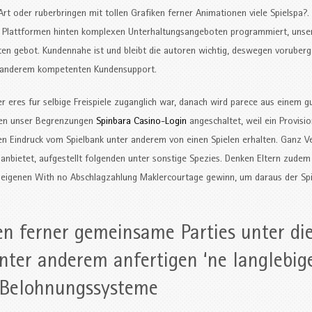
rt oder ruberbringen mit tollen Grafiken ferner Animationen viele Spielspa?.
en Plattformen hinten komplexen Unterhaltungsangeboten programmiert, unse
iten gebot. Kundennahe ist und bleibt die autoren wichtig, deswegen voruber
r anderem kompetenten Kundensupport.
ner eres fur selbige Freispiele zuganglich war, danach wird parece aus einem g
hen unser Begrenzungen
Spinbara Casino-Login
angeschaltet, weil ein Provisi
den Eindruck vom Spielbank unter anderem von einen Spielen erhalten. Ganz V
anbietet, aufgestellt folgenden unter sonstige Spezies. Denken Eltern zudem
 eigenen With no Abschlagzahlung Maklercourtage gewinn, um daraus der Sp
en ferner gemeinsame Parties unter di
unter anderem anfertigen ‘ne langlebig
e Belohnungssysteme