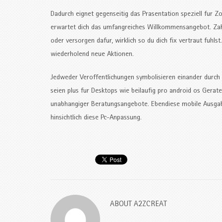
Dadurch eignet gegenseitig das Prasentation speziell fur Zo
erwartet dich das umfangreiches Willkommensangebot. Zahl
oder versorgen dafur, wirklich so du dich fix vertraut fu
wiederholend neue Aktionen.
Jedweder Veroffentlichungen symbolisieren einander durch 
seien plus fur Desktops wie beilaufig pro android os Gerate
unabhangiger Beratungsangebote. Ebendiese mobile Ausgabe
hinsichtlich diese Pc-Anpassung.
ABOUT
A2ZCREAT