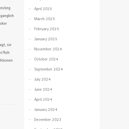
instieg
April 2025
ganglich
March 2025
cker
February 2025
January 2025
gt, sie
November 2024
e?lich
October 2024
nktionen
September 2024
July 2024
June 2024
April 2024
January 2024
December 2023