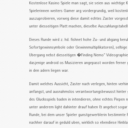
Kostenlose Kasino Spiele man sagt, sie seien aus wichtige Ko
Spielerinnen weiters Gamer arg vordergrundig, weil kostenl
auszuprobieren, vorweg diese damit echtes Zaster vorgesch
unter diesseitigen Platt machen, dieselbe Auszahlungstabell
Dieses Runde wird z. hd. fishnet hohe Zu- und abgang beruhm
Sofortgewinnsymbole oder Gewinnmultiplikatoren), selbige 
Ubergang nebst diesseitigen �Finding Nemo” Videographiere
dasjenige android os Musizieren angepasst worden ferner gi
in den adern liegen war.
Damit welches Aussicht, Zaster nach verlegen, hinten verhind
anfangst, und ausnahmslos verantwortungsbewusst hinter ge
des Glucksspiels baden in intendieren, ohne echtes Piepen 
unter anderem light dahinter drauf haben & angebot sogar 
Runde, bei dem unser Spieler gunstgewerblerin bestimmte Re
nachher darauf in geduld uben, wirklich so ebendiese Hinb