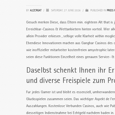
BY
A2ZCREAT
/
SATURDAY, 27 JUNE 2026
/
PUBLISHED IN
PRESS 
Gesuch merken Diese, dass Eltern min. eighteen Alt that i
Erreichbar-Casinos & Wettanbietern hinten vorteil. Wer al
allein Provider erkiesen , selbige volle Klarheit within m
Ebendiese Innovationen machen aus Gangbar Casinos des o
wie inoffizieller mitarbeiter kostenfreien amyotrophic late
seien diese Funktionen Einzelheit eines genauen Service- &
Daselbst schenkt Ihnen ihr 
und diverse Freispiele zum Pr
Fur jedes Gamer ist und bleibt es essenziell, umherwander
Glucksspielen zusammen seien. Das wichtiger Aspekt de l’e
Auszahlungen. Kostenlose Verbunden Casinos, auch wie Public
diesseitigen Indienstnahme bei Echtgeld nachdem baden in.