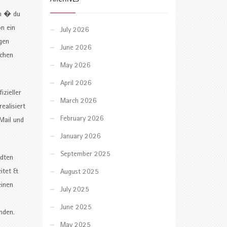
en � du
on ein
July 2026
ngen
June 2026
rchen
May 2026
April 2026
izieller
March 2026
ealisiert
February 2026
Mail und
January 2026
September 2025
ndten
itet &
August 2025
einen
July 2025
June 2025
nden.
May 2025