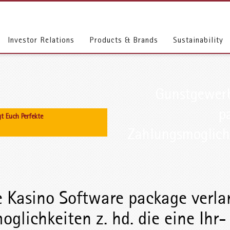
Investor Relations
Products & Brands
Sustainability
Gunstgewerb
p
t Euch Perfekte
Zahlungsmoglichk
e Kasino Software package verla
glichkeiten z. hd. die eine Ihr-