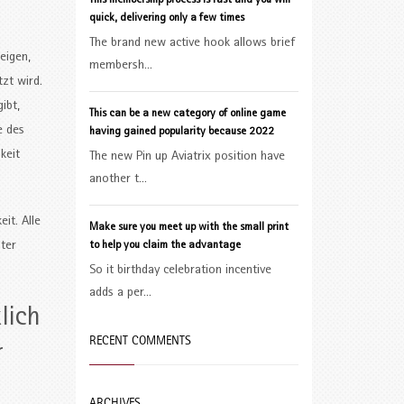
This membership process is fast and you will
quick, delivering only a few times
The brand new active hook allows brief
eigen,
membersh...
zt wird.
ibt,
This can be a new category of online game
e des
having gained popularity because 2022
keit
The new Pin up Aviatrix position have
another t...
it. Alle
Make sure you meet up with the small print
nter
to help you claim the advantage
So it birthday celebration incentive
adds a per...
lich
RECENT COMMENTS
r
ARCHIVES