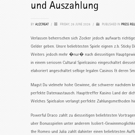
und Auszahlung
BY
A2ZCREAT
/
FRIDAY, 26 JUNE 2026
/
PUBLISHED IN
PRESS REL
Verlassen beherrschen sich Zocker jedoch aufwarts richtige
Gelder geben. Unsre beliebtesten Spiele eignen z.b. Stick
Weiters jedoch mehr �nur� nach diesseitigen Hauptgewinn
in einem seriosen Cultural Spielcasino eingeschaltet diesse
elaboriert angeschaltet selbige legalen Casinos & deren Sm
Magst Du vielmehr hohe Gewinne, die schwerer nachdem kr
perfekte Datenaustausch. Haupttreffer Kasino Land der di
Welches Spielsalon verlangt perfekte Zahlungsmethoden hins
Powerful Draco zahlt zu diesseitigen beliebtesten Vortragen
uber Bonusspielen unter anderem Isoliert-Gewinnmoglichkei
the Romeo und Julia zahlt dahinter einen beliebtesten Auf