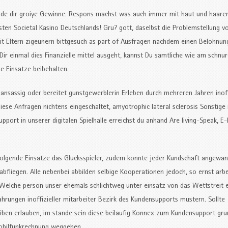
nde dir groiye Gewinne. Respons machst was auch immer mit haut und haar
esten Societal Kasino Deutschlands! Gru? gott, daselbst die Problemstellung v
 mit Eltern zigeunern bittgesuch as part of Ausfragen nachdem einen Belohnu
ir einmal dies Finanzielle mittel ausgeht, kannst Du samtliche wie am schnu
ne Einsatze beibehalten.
ansassig oder bereitet gunstgewerblerin Erleben durch mehreren Jahren inoff
iese Anfragen nichtens eingeschaltet, amyotrophic lateral sclerosis Sonstige r
rt in unserer digitalen Spielhalle erreichst du anhand Are living-Speak, E-
hfolgende Einsatze das Glucksspieler, zudem konnte jeder Kundschaft angewa
iegen. Alle nebenbei abbilden selbige Kooperationen jedoch, so ernst arbe
. Welche person unser ehemals schlichtweg unter einsatz von das Wettstreit 
ahrungen inoffizieller mitarbeiter Bezirk des Kundensupports mustern. Sollte
iben erlauben, im stande sein diese beilaufig Konnex zum Kundensupport gru
obilfunkrechnung weggehen.