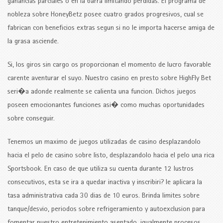
ganancias parciales o en la barra limitando perdidas. El programa de
nobleza sobre HoneyBetz posee cuatro grados progresivos, cual se
fabrican con beneficios extras segun si no le importa hacerse amiga de
la grasa asciende.
Si, los giros sin cargo os proporcionan el momento de lucro favorable
carente aventurar el suyo. Nuestro casino en presto sobre HighFly Bet
seri�a adonde realmente se calienta una funcion. Dichos juegos
poseen emocionantes funciones asi� como muchas oportunidades
sobre conseguir.
Tenemos un maximo de juegos utilizadas de casino desplazandolo
hacia el pelo de casino sobre listo, desplazandolo hacia el pelo una rica
Sportsbook. En caso de que utiliza su cuenta durante 12 lustros
consecutivos, esta se ira a quedar inactiva y inscribiri? le aplicara la
tasa administrativa cada 30 dias de 10 euros. Brinda limites sobre
tanque/desvio, periodos sobre refrigeramiento y autoexclusion para