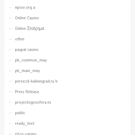
npcse.org a
Online Casino
Online Στοίχημα
other
paypal casino
pb_common_may
pb_main_may
pereezd-kaliningrad.ru b
Press Release
proyectogeosfera.es
public
ready_text
ritzo-casino