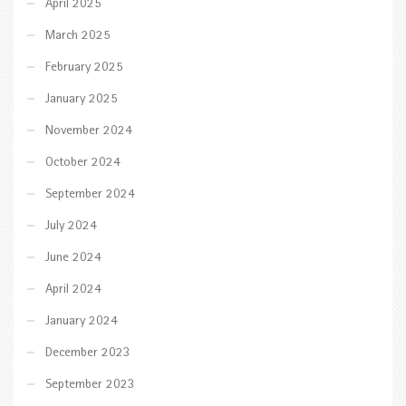
April 2025
March 2025
February 2025
January 2025
November 2024
October 2024
September 2024
July 2024
June 2024
April 2024
January 2024
December 2023
September 2023