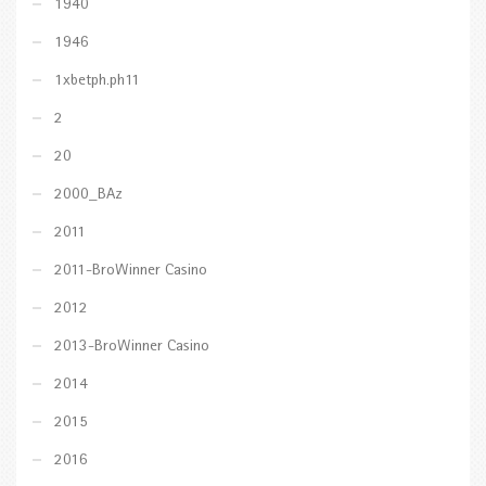
1940
1946
1xbetph.ph11
2
20
2000_BAz
2011
2011-BroWinner Casino
2012
2013-BroWinner Casino
2014
2015
2016