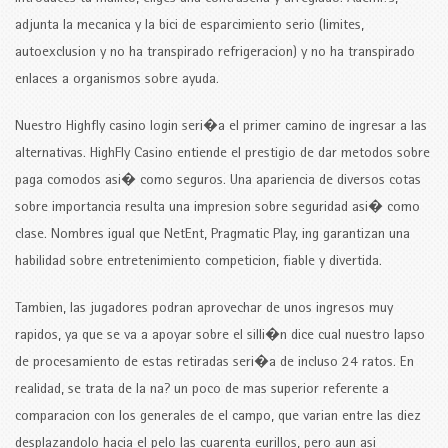
adjunta la mecanica y la bici de esparcimiento serio (limites,
autoexclusion y no ha transpirado refrigeracion) y no ha transpirado
enlaces a organismos sobre ayuda.
Nuestro Highfly casino login seri�a el primer camino de ingresar a las
alternativas. HighFly Casino entiende el prestigio de dar metodos sobre
paga comodos asi� como seguros. Una apariencia de diversos cotas
sobre importancia resulta una impresion sobre seguridad asi� como
clase. Nombres igual que NetEnt, Pragmatic Play, ing garantizan una
habilidad sobre entretenimiento competicion, fiable y divertida.
Tambien, las jugadores podran aprovechar de unos ingresos muy
rapidos, ya que se va a apoyar sobre el silli�n dice cual nuestro lapso
de procesamiento de estas retiradas seri�a de incluso 24 ratos. En
realidad, se trata de la na? un poco de mas superior referente a
comparacion con los generales de el campo, que varian entre las diez
desplazandolo hacia el pelo las cuarenta eurillos, pero aun asi