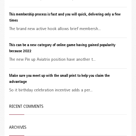
This membership process is fast and you will quick, delivering only a few
times
The brand new active hook allows brief membersh...
This can be a new category of online game having gained popularity
because 2022
The new Pin up Aviatrix position have another t...
Make sure you meet up with the small print to help you claim the
advantage
So it birthday celebration incentive adds a per...
RECENT COMMENTS
ARCHIVES