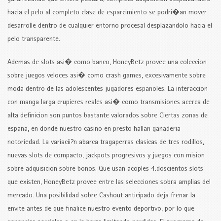
hacia el pelo al completo clase de esparcimiento se podri�an mover
desarrolle dentro de cualquier entorno procesal desplazandolo hacia el
pelo transparente.
Ademas de slots asi� como banco, HoneyBetz provee una coleccion
sobre juegos veloces asi� como crash games, excesivamente sobre
moda dentro de las adolescentes jugadores espanoles. La interaccion
con manga larga crupieres reales asi� como transmisiones acerca de
alta definicion son puntos bastante valorados sobre Ciertas zonas de
espana, en donde nuestro casino en presto hallan ganaderia
notoriedad. La variacii?n abarca tragaperras clasicas de tres rodillos,
nuevas slots de compacto, jackpots progresivos y juegos con mision
sobre adquisicion sobre bonos. Que usan acoples 4.doscientos slots
que existen, HoneyBetz provee entre las selecciones sobra amplias del
mercado. Una posibilidad sobre Cashout anticipado deja frenar la
envite antes de que finalice nuestro evento deportivo, por lo que