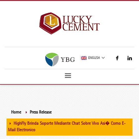
ENGLISH
Home
Press Release
HighFly Brinda Soporte Mediante Chat Sobre Vivo Asi� Como E-
Mail Electronico