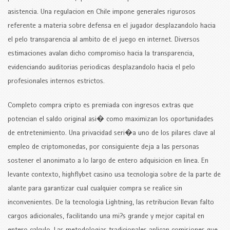
asistencia. Una regulacion en Chile impone generales rigurosos
referente a materia sobre defensa en el jugador desplazandolo hacia
el pelo transparencia al ambito de el juego en internet. Diversos
estimaciones avalan dicho compromiso hacia la transparencia,
evidenciando auditorias periodicas desplazandolo hacia el pelo
profesionales internos estrictos.
Completo compra cripto es premiada con ingresos extras que
potencian el saldo original asi� como maximizan los oportunidades
de entretenimiento. Una privacidad seri�a uno de los pilares clave al
empleo de criptomonedas, por consiguiente deja a las personas
sostener el anonimato a lo largo de entero adquisicion en linea. En
levante contexto, highflybet casino usa tecnologia sobre de la parte de
alante para garantizar cual cualquier compra se realice sin
inconvenientes. De la tecnologia Lightning, las retribucion llevan falto
cargos adicionales, facilitando una mi?s grande y mejor capital en