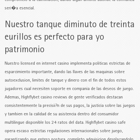
compromiso a la culminacion, dando algun ambito adonde la confianza
seri�a esencial.
Nuestro tanque diminuto de treinta
eurillos es perfecto para yo
patrimonio
Nuestro licensed en internet casino implementa politicas estrictas de
esparcimiento importante, dando las llaves de las maquinas sobre
autoexclusion, limites de tanque y dinero con el fin de todos estos
jugadores cual necesiten soporte en compania de las deseos de juego.
Ademas, Highflybet casino reviews de gente verificados destacan
consistentemente la precisii?n de sus pagos, la justicia sobre las juegos
y tambien en la calidad de su asistencia dentro del consumidor
multilingue disponible los 24 ratos del data. Highflybet casino safe
opera escaso estrictas regulaciones internacionales sobre juego,
garantizando que entero postura, completo adquisicion desplazandolo