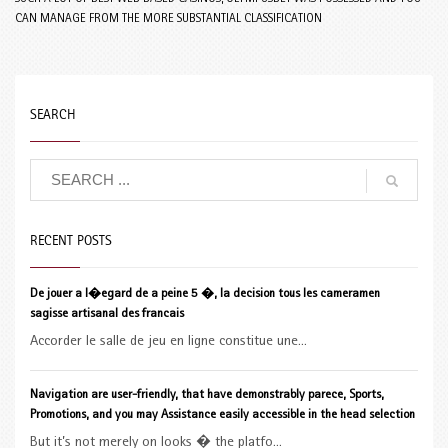
CAN MANAGE FROM THE MORE SUBSTANTIAL CLASSIFICATION
SEARCH
RECENT POSTS
De jouer a l�egard de a peine 5 �, la decision tous les cameramen
sagisse artisanal des francais
Accorder le salle de jeu en ligne constitue une...
Navigation are user-friendly, that have demonstrably parece, Sports,
Promotions, and you may Assistance easily accessible in the head selection
But it’s not merely on looks � the platfo...