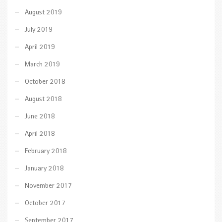
August 2019
July 2019
April 2019
March 2019
October 2018
August 2018
June 2018
April 2018
February 2018
January 2018
November 2017
October 2017
September 2017