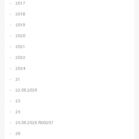
2017
2018
2019
2020
2021
2022
2024
21
22.06.2026
23
25
25.06.2026 RU0297
26