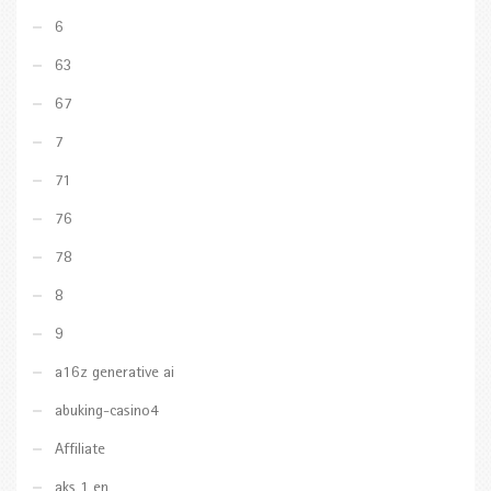
6
63
67
7
71
76
78
8
9
a16z generative ai
abuking-casino4
Affiliate
aks 1 en