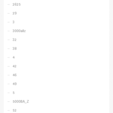
2625
29
3
3000allz
32
38
4
42
46
49
5
5000BA_Z
52