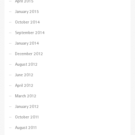
April 2015
January 2015
October 2014
September 2014
January 2014
December 2012
August 2012
June 2012
April 2012
March 2012
January 2012
October 2011
August 2011