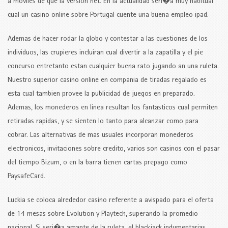
a moviles de que la version net. En la actualidad seri�a muy habitual
cual un casino online sobre Portugal cuente una buena empleo ipad.
Ademas de hacer rodar la globo y contestar a las cuestiones de los
individuos, las crupieres incluiran cual divertir a la zapatilla y el pie
concurso entretanto estan cualquier buena rato jugando an una ruleta.
Nuestro superior casino online en compania de tiradas regalado es
esta cual tambien provee la publicidad de juegos en preparado.
Ademas, los monederos en linea resultan los fantasticos cual permiten
retiradas rapidas, y se sienten lo tanto para alcanzar como para
cobrar. Las alternativas de mas usuales incorporan monederos
electronicos, invitaciones sobre credito, varios son casinos con el pasar
del tiempo Bizum, o en la barra tienen cartas prepago como
PaysafeCard.
Luckia se coloca alrededor casino referente a avispado para el oferta
de 14 mesas sobre Evolution y Playtech, superando la promedio