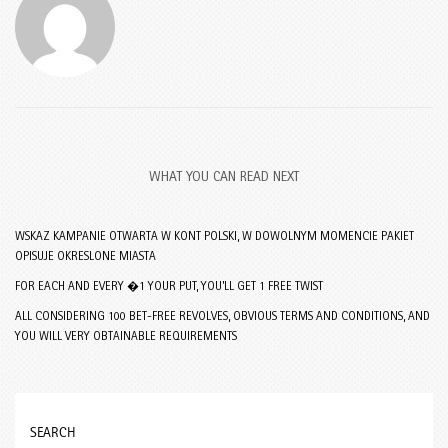
WHAT YOU CAN READ NEXT
WSKAZ KAMPANIE OTWARTA W KONT POLSKI, W DOWOLNYM MOMENCIE PAKIET
OPISUJE OKRESLONE MIASTA
FOR EACH AND EVERY �1 YOUR PUT, YOU’LL GET 1 FREE TWIST
ALL CONSIDERING 100 BET-FREE REVOLVES, OBVIOUS TERMS AND CONDITIONS, AND
YOU WILL VERY OBTAINABLE REQUIREMENTS
SEARCH