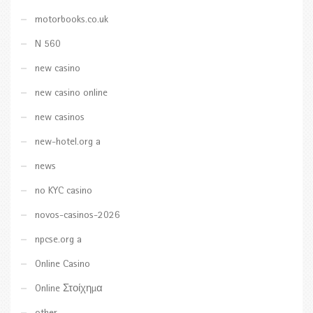
motorbooks.co.uk
N 560
new casino
new casino online
new casinos
new-hotel.org a
news
no KYC casino
novos-casinos-2026
npcse.org a
Online Casino
Online Στοίχημα