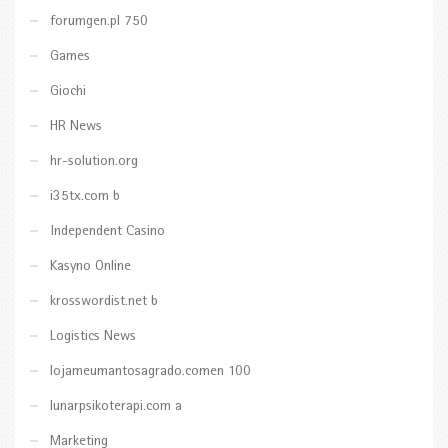
forumgen.pl 750
Games
Giochi
HR News
hr-solution.org
i35tx.com b
Independent Casino
Kasyno Online
krosswordist.net b
Logistics News
lojameumantosagrado.comen 100
lunarpsikoterapi.com a
Marketing