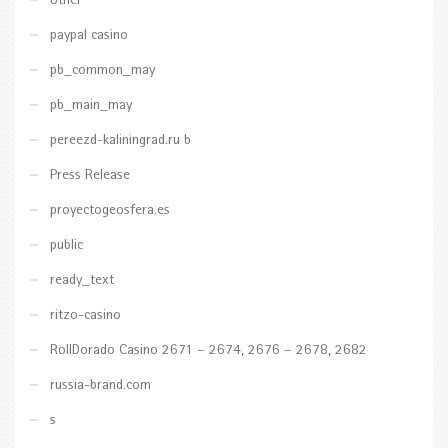
other
paypal casino
pb_common_may
pb_main_may
pereezd-kaliningrad.ru b
Press Release
proyectogeosfera.es
public
ready_text
ritzo-casino
RollDorado Casino 2671 – 2674, 2676 – 2678, 2682
russia-brand.com
s