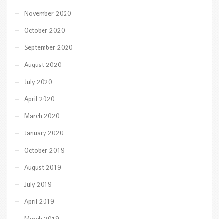
November 2020
October 2020
September 2020
August 2020
July 2020
April 2020
March 2020
January 2020
October 2019
August 2019
July 2019
April 2019