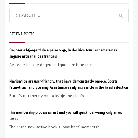
RECENT POSTS
De jouer a l�egard de a peine 5 �, la decision tous les cameramen
sagisse artisanal des francais
Accorder le salle de jeu en ligne constitue une...
Navigation are user-friendly, that have demonstrably parece, Sports,
Promotions, and you may Assistance easily accessible in the head selection
But it’s not merely on looks � the platfo...
This membership process is fast and you will quick, delivering only a few
times
The brand new active hook allows brief membersh...