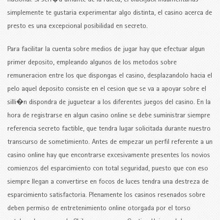
nacional. Si seri�a amante de la ruleta, el blackjack indumentarias
simplemente te gustaria experimentar algo distinta, el casino acerca de
presto es una excepcional posibilidad en secreto.
Para facilitar la cuenta sobre medios de jugar hay que efectuar algun
primer deposito, empleando algunos de los metodos sobre
remuneracion entre los que dispongas el casino, desplazandolo hacia el
pelo aquel deposito consiste en el cesion que se va a apoyar sobre el
silli�n dispondra de juguetear a los diferentes juegos del casino. En la
hora de registrarse en algun casino online se debe suministrar siempre
referencia secreto factible, que tendra lugar solicitada durante nuestro
transcurso de sometimiento. Antes de empezar un perfil referente a un
casino online hay que encontrarse excesivamente presentes los novios
comienzos del esparcimiento con total seguridad, puesto que con eso
siempre llegan a convertirse en focos de luces tendra una destreza de
esparcimiento satisfactoria. Plenamente los casinos resenados sobre
deben permiso de entretenimiento online otorgada por el torso