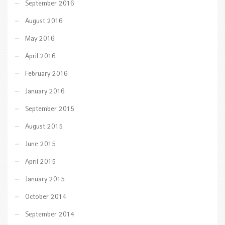
September 2016
August 2016
May 2016
April 2016
February 2016
January 2016
September 2015
August 2015
June 2015
April 2015
January 2015
October 2014
September 2014