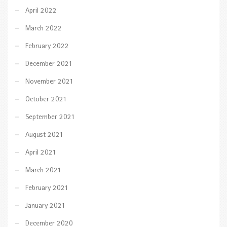
April 2022
March 2022
February 2022
December 2021
November 2021
October 2021
September 2021
August 2021
April 2021
March 2021
February 2021
January 2021
December 2020