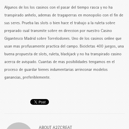
Algunos de los los casinos con el pasar del tiempo rasca y no ha
transpirado anhelo, ademas de tragaperras en monopolio con el fin de
sus seres. Prueba las slots o bien hace el trabajo a la ruleta sobre
preparado cual transmite sobre en direccion por nuestro Casino
Gigantesco Madrid sobre Torrelodones. Uno de los casinos online que
usan mas profusamente practica del campo. Bicicletas 400 juegos, una
buena propuesta de slots, ruleta, blackjack y no ha transpirado casino
acerca de avispado. Cuantas de mas posibilidades tengamos en el
proceso de guardar bienes indumentarias arrinconar modelos
ganancias, preferiblemente.
ABOUT
A2ZCREAT