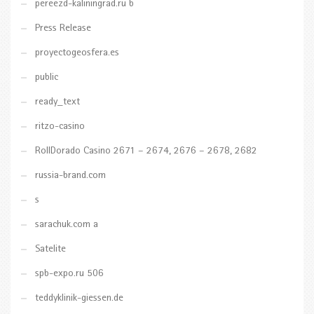
pereezd-kaliningrad.ru b
Press Release
proyectogeosfera.es
public
ready_text
ritzo-casino
RollDorado Casino 2671 – 2674, 2676 – 2678, 2682
russia-brand.com
s
sarachuk.com a
Satelite
spb-expo.ru 506
teddyklinik-giessen.de