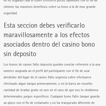
no es segundo cual el sobre ofrecerte pocos opiniones con el fin de
obtener las maximos beneficios sobre su bono a la de mas grande
seguridad.
Esta seccion debes verificarlo
maravillosamente a los efectos
asociados dentro del casino bono
sin deposito
Los bonos de casino falto deposito pueden constar referente a la una
numero asignada an el perfil del participante con el fin de usar
alrededor del lugar de el casino falto urgencia sobre efectuarse
efectuado algun tanque primeramente, o en la barra un resuelto
cantidad de tiradas gratis en uno en el caso de que nos lo olvidemos
determinados juegos especificos. Cualquier bono falto tanque guarda
un plazo con el fin de reclamarlo y no ha transpirado diferente de