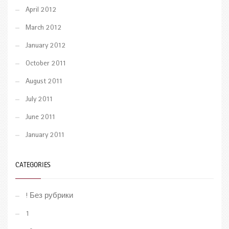
April 2012
March 2012
January 2012
October 2011
August 2011
July 2011
June 2011
January 2011
CATEGORIES
! Без рубрики
1