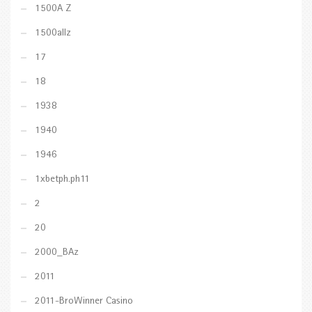
1500A Z
1500allz
17
18
1938
1940
1946
1xbetph.ph11
2
20
2000_BAz
2011
2011-BroWinner Casino