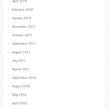
April 2018
February 2018
January 2018
November 2017
October 2017
September 2017
August 2017
July 2017
March 2017
September 2016
August 2016
May 2016
April 2016