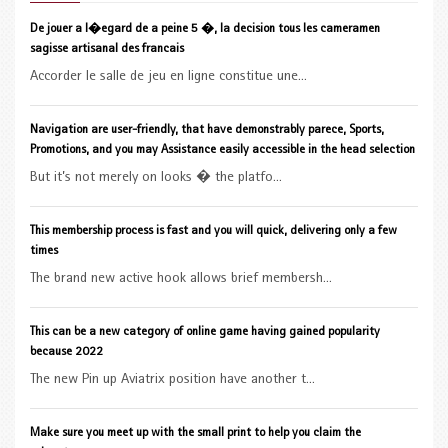
De jouer a l�egard de a peine 5 �, la decision tous les cameramen
sagisse artisanal des francais
Accorder le salle de jeu en ligne constitue une...
Navigation are user-friendly, that have demonstrably parece, Sports,
Promotions, and you may Assistance easily accessible in the head selection
But it’s not merely on looks � the platfo...
This membership process is fast and you will quick, delivering only a few
times
The brand new active hook allows brief membersh...
This can be a new category of online game having gained popularity
because 2022
The new Pin up Aviatrix position have another t...
Make sure you meet up with the small print to help you claim the