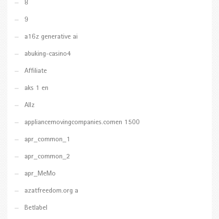
8
9
a16z generative ai
abuking-casino4
Affiliate
aks 1 en
Allz
appliancemovingcompanies.comen 1500
apr_common_1
apr_common_2
apr_MeMo
azatfreedom.org a
Betlabel