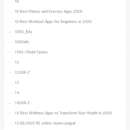
10
10 Best Fitness and Exercise Apps 2026
10 Best Workout Apps for Beginners in 2026
1000_BAz
1000allz
1165-7Gold Casino
12
1250A Z
13
14
1450A Z
15 Best Wellness Apps to Transform Your Health in 2026
15.06.2026 DE online casino paypal