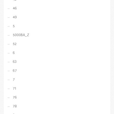
46
49
5
5000BA_Z
52
6
63
67
7
71
76
78