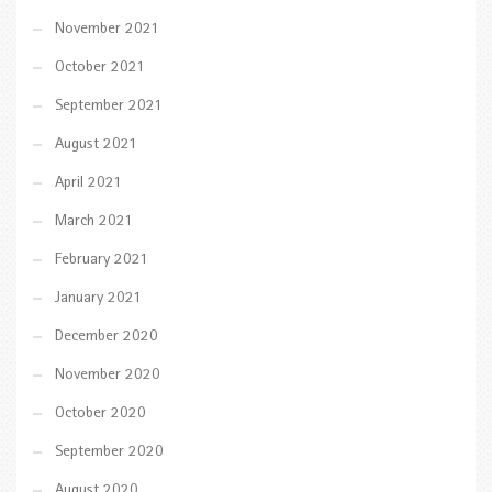
November 2021
October 2021
September 2021
August 2021
April 2021
March 2021
February 2021
January 2021
December 2020
November 2020
October 2020
September 2020
August 2020