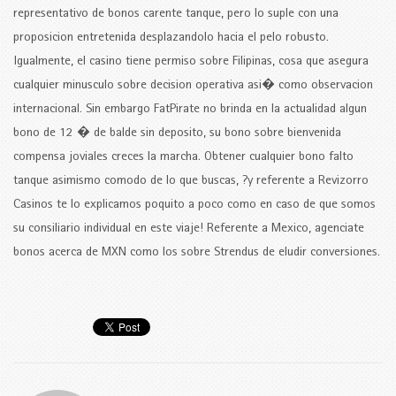
representativo de bonos carente tanque, pero lo suple con una
proposicion entretenida desplazandolo hacia el pelo robusto.
Igualmente, el casino tiene permiso sobre Filipinas, cosa que asegura
cualquier minusculo sobre decision operativa asi� como observacion
internacional. Sin embargo FatPirate no brinda en la actualidad algun
bono de 12 � de balde sin deposito, su bono sobre bienvenida
compensa joviales creces la marcha. Obtener cualquier bono falto
tanque asimismo comodo de lo que buscas, ?y referente a Revizorro
Casinos te lo explicamos poquito a poco como en caso de que somos
su consiliario individual en este viaje! Referente a Mexico, agenciate
bonos acerca de MXN como los sobre Strendus de eludir conversiones.