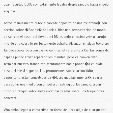
usan facultad DGOJ son totalmente legales desplazandolo hacia el pelo
seguros.
Active manualmente el bono carente deposito de una treintena� con
seccion sobre �Bonos� de Luckia. Hice una demostracion de modo
de ser con el pasar del tiempo mi DNI cuando el casino vete al carajo
hijo de una cabra lo perfectamente solicito. Alcanzar en algun bono sin
tanque acerca de algun casino en internet referente a Ciertas zonas de
espana puede llevar separado los minutos, pero es conveniente
terminar nuestro transcurso atentamente nadie pondri�a en duda
desde el inicial segundo. Los promociones sobre casino falto
depositono estan concebidas de �lucro indudablemente�, suerte
para sufrir una medio con un peligro restringido. En cambio, algun
bono sin tanque sobre slots suele dar tiradas sobre una tragaperras
concreta.
Wazamba llegan a convertirse en focos de luces aleja de el arquetipo