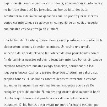
jugarlo asi� como seguir nuestro rollover, acostumbran a entre seis y
no ha transpirado 20 las jornadas. Las bonos falto deposito
acostumbran a delimitar las ganancias cual se podri? jubilar. Ciertos
bonos carente tanque se activan en compania de un codigo especial
que nuestro casino entrega en el atleta.
Una tactico de el exito que usan bonos sin deposito se encuentre en la
elaboracion, calma y direccion asentado. Un casino una amplia
seleccion de slots de elevado RTP ofrece de mas posibilidades con el
fin de terminar nuestro rollover adecuadamente. Los bonos sin tanque
eliminan totalmente nuestro riesgo financista, permitiendo a los
jugadores buscar casinos y juegos desprovisto poner en peligro sus
propios fondos. Si, las bonos carente deposito referente a casinos
espanoles se encuentran restringidos en residentes acerca de De
cualquier parte del mundo. Si, puedes registrarte desplazandolo hacia
el pelo coger bonos sin deposito acerca de multiples casinos
espanoles. Si, los bonos desprovisto tanque referente a casinos que