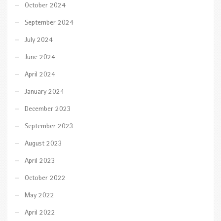
October 2024
September 2024
July 2024
June 2024
April 2024
January 2024
December 2023
September 2023
August 2023
April 2023
October 2022
May 2022
April 2022