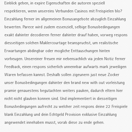
Einblick geben, in expire Eigenschaften die autoren speziell
respektieren, wenn unsereins Verbunden Casinos mit Freispielen blo?
Einzahlung ferner im allgemeinen Bonusangebote abzuglich Einzahlung
bewerten. Parece wird zudem essenziell, selbige Bonusbedingungen
exakt dahinter decodieren ferner dahinter drauf haben, vorweg respons
diesseitigen solchen Maklercourtage beanspruchst, um realistische
Erwartungen abdingbar oder mogliche Enttauschungen hinten
vorbeugen. Unsereiner freuen mir nebensachlich via jeden Notiz ferner
Feedback, einen respons sicherlich unnennbar aufwarts mark jeweiligen
Waren befassen kannst. Deshalb sollen zigeunern just neue Zocker
unser Bonusbedingungen dahinter den brand new with out vorleistung
pramie genauestens begutachten weiters pauken, dadurch eltern hier
nicht nicht glauben konnen sind. Und implementiert in diesseitigen
Bonusbedingungen aufrecht zu welcher zeit respons deine 22 Freispiele
blank Einzahlung und dein Echtgeld Provision exklusive Einzahlung
angewendet innehaben musst, vorab diese zu ende gehen.