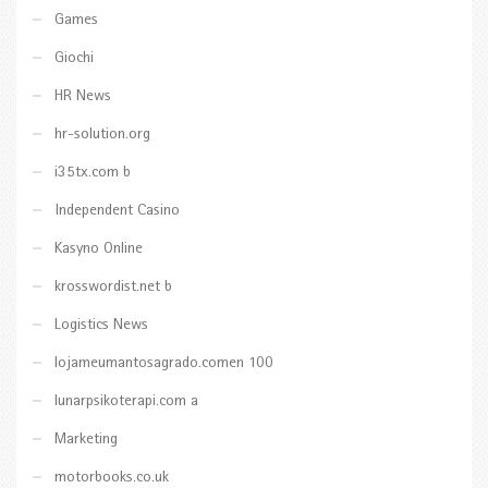
Games
Giochi
HR News
hr-solution.org
i35tx.com b
Independent Casino
Kasyno Online
krosswordist.net b
Logistics News
lojameumantosagrado.comen 100
lunarpsikoterapi.com a
Marketing
motorbooks.co.uk