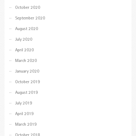
October 2020
September 2020
August 2020
July 2020
April 2020
March 2020
January 2020
October 2019
August 2019
July 2019
April 2019
March 2019
October 2018