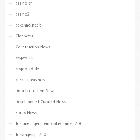
casino ch
casino3
cdkennel.net b
Cleobetra
Construction News
crypto 15
crypto 19 de
curacau casinois
Data Protection News
Development Curated News
Forex News
fortune-tiger-demo-play.comen 500
forumgen.pl 750