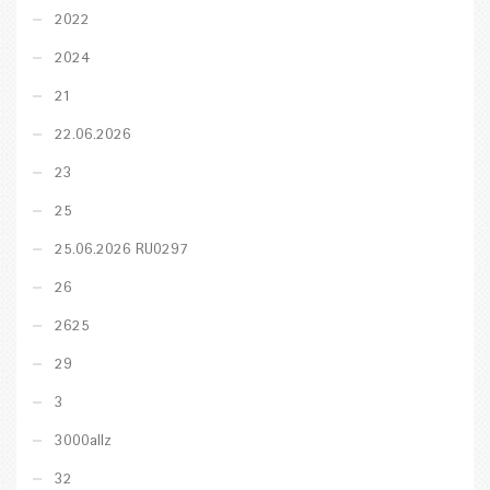
2022
2024
21
22.06.2026
23
25
25.06.2026 RU0297
26
2625
29
3
3000allz
32