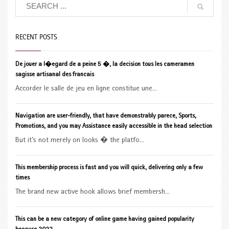
RECENT POSTS
De jouer a l�egard de a peine 5 �, la decision tous les cameramen
sagisse artisanal des francais
Accorder le salle de jeu en ligne constitue une...
Navigation are user-friendly, that have demonstrably parece, Sports,
Promotions, and you may Assistance easily accessible in the head selection
But it’s not merely on looks � the platfo...
This membership process is fast and you will quick, delivering only a few
times
The brand new active hook allows brief membersh...
This can be a new category of online game having gained popularity