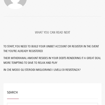
WHAT YOU CAN READ NEXT
TO START, YOU NEED TO BUILD YOUR UNIBET ACCOUNT OR REGISTER IN THE EVENT
THE YOU’RE ALREADY REGISTERED
THEIR WITHDRAWAL AMOUNT RESIDES IN YOUR DEBTS RENDERING IT A GREAT DEAL
MORE TEMPTING TO SAVE TO RELAX AND PLAY
IN CHE MODO GLI STEROIDI MIGLIORANO I LIVELLI DI RESISTENZA?
SEARCH