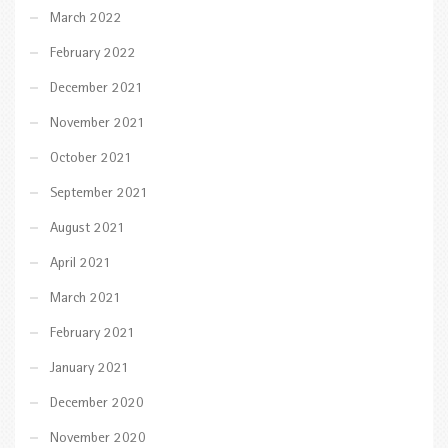
March 2022
February 2022
December 2021
November 2021
October 2021
September 2021
August 2021
April 2021
March 2021
February 2021
January 2021
December 2020
November 2020