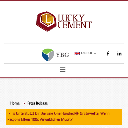
ENGLISH
Home
Press Release
Is Unterstutzt Dir Die Eine One Hundred� Gratiswette, Wenn
Respons Eltern 100x Verwirklichen Musst?