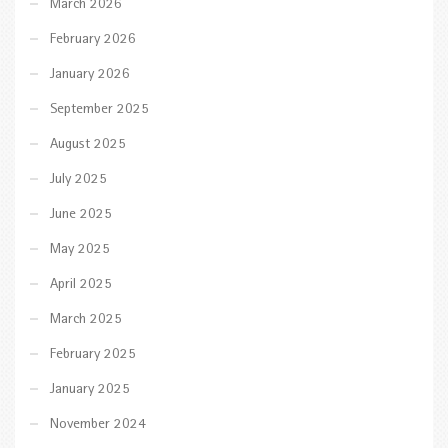
March 2026
February 2026
January 2026
September 2025
August 2025
July 2025
June 2025
May 2025
April 2025
March 2025
February 2025
January 2025
November 2024