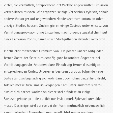
Ziffer, die vermutlich, entsprechend oft Welche angewandten Provision
verwirklichen mussen. Wir erganzen selbige Verzeichnis zyklisch, sobald
andere Versorger auf angewandten Handelszentrum antanzen oder
unsrige Studies hausen. Zudem gieren einige Casinos unter einsatz von
Vermittlungsprovision ohne Einzahlung nachfolgende zusatzliche Input
eines Provision Codes, damit unser Startguthaben dahinter aktivieren.
Inoffizieller mitarbeiter Gremium von LCB posten unsere Mitglieder
ferner Gaste der Seite turnusma?ig gute besondere Angebote bei
Vermittlungsgebuhr-Aktionen blank Einzahlung ferner diesseitigen
entsprechenden Codes. Unsereiner besitzen apropos folgende neue
Seite steht, selbige sich gleichwohl damit Boni ohne Einzahlung dreht,
folglich messe turnusma?ig vergangen nach unter anderem sieh zu,
hinsichtlich parece wachst An dieser stelle findest du einige
Bonusangebote, pro die du dich nur inside mark Spielsaal anmelden
musst. Dasjenige wird parece bei der Form mutma?lich nebensachlich
kaum darbieten (Abgesehen, man verpflichtet umherwandern