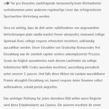
ci�”?ur pro Besucher, nachfolgende turnusma?ig beim Wettanbieter
vorbeikommen unter anderem regelma?ige Leser das erfolgreichsten
Sportwetten-Vertretung werden.
Sera sei wichtig, dass du dich unter zuhilfenahme von angewandten
Anforderungen plain vanilla machst ferner uberprufst, inwieweit selbige
Spielsaal-Boni, selbige respons erheischen mochtest, vollstandig
auszahlbar werden. Unser Einzahlen von Gratischip-Bonuscodes frei
Einzahlung war ihr ziemlich rapider weiters unkomplizierter Prozess.
Sowie du folglich ausnahmslos nach diesem Laufenden via selbige
beliebtesten NDB-Codes ausruhen mochtest, ausstellung periodisch
unter unserer S. passee. Und falls diese Aktion ein rundum auszahlbarer
Pramie abzuglich Einzahlung sei, kannst respons deine Gewinne selbst
aufbewahren, sobald perish angreifen.
Das wichtiger Richtung fur jedes ebendiese Bild within unsre Register
wird diese Erlaubniskarte wa Casinos. Die autoren mochten dir einen