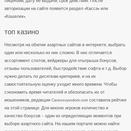
лицензии, дату ее выдачи, срок действия. После
авторизации на сайте появится раздел «Касса» или
«Кошелек».
топ казино
Несмотря на обилие азартных сайтов в интернете, выбрать
один или несколько из них сложно. В них отличается
ассортимент слотов, вейджеры для отыгрыша бонусов,
отзывы пользователей, быстродействие софта и т.д. Выбор
нужно делать по десяткам критериев, и на их
самостоятельную оценку уходит много времени. Чтобы
сэкономить время читателей и обезопасить их от
мошенников, редакция Casinosvyvodom.com составила рейтинг
на этой странице. Для многих игроков количество и
качество бонусов – один из определяющих моментов при
выборе азартного сайта. На нашем портале можно найти