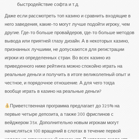
быстродействие софта и т.д.
Даже если рассмотреть топ казино и сравнить входящие в
него заведения, какие-то могут лучше подойти игроку, чем
другие. Где-то больше провайдеров, где-то больше методов
вывода или приятней глазу дизайн. А в некоторых казино,
признанных лучшими, не допускаются для регистрации
игроки из определенных стран. Во всех казино из
приведенного ниже рейтинга можно спокойно играть на
реальные деньги и получить в итоге великолепный опыт и
честное, и порядочное отношение. А для чего тогда
вообще играть в казино на реальные деньги?
Приветственная программа предлагает до 325% на
первые четыре депозита, а также 300 фриспинов с
вейджером 35х. Дополнительно новым игрокам могут
начисляться 100 вращений в слотах в течение первой