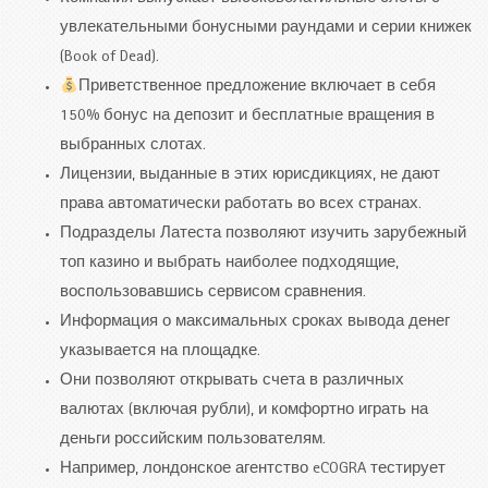
увлекательными бонусными раундами и серии книжек
(Book of Dead).
Приветственное предложение включает в себя
150% бонус на депозит и бесплатные вращения в
выбранных слотах.
Лицензии, выданные в этих юрисдикциях, не дают
права автоматически работать во всех странах.
Подразделы Латеста позволяют изучить зарубежный
топ казино и выбрать наиболее подходящие,
воспользовавшись сервисом сравнения.
Информация о максимальных сроках вывода денег
указывается на площадке.
Они позволяют открывать счета в различных
валютах (включая рубли), и комфортно играть на
деньги российским пользователям.
Например, лондонское агентство eCOGRA тестирует