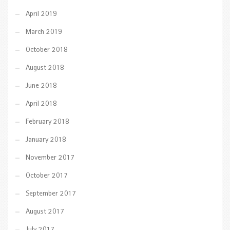
April 2019
March 2019
October 2018
August 2018
June 2018
April 2018
February 2018
January 2018
November 2017
October 2017
September 2017
August 2017