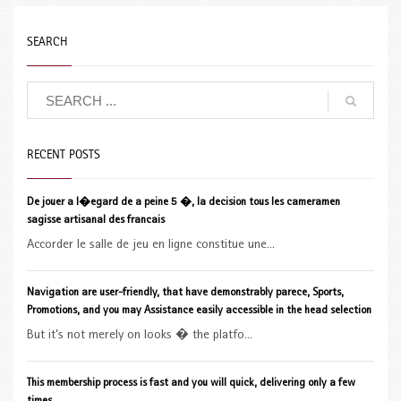
SEARCH
RECENT POSTS
De jouer a l�egard de a peine 5 �, la decision tous les cameramen
sagisse artisanal des francais
Accorder le salle de jeu en ligne constitue une...
Navigation are user-friendly, that have demonstrably parece, Sports,
Promotions, and you may Assistance easily accessible in the head selection
But it’s not merely on looks � the platfo...
This membership process is fast and you will quick, delivering only a few