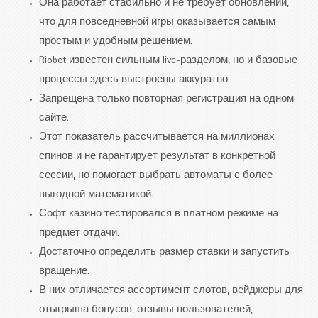
Она работает стабильно и не требует обновлений,
что для повседневной игры оказывается самым
простым и удобным решением.
Riobet известен сильным live-разделом, но и базовые
процессы здесь выстроены аккуратно.
Запрещена только повторная регистрация на одном
сайте.
Этот показатель рассчитывается на миллионах
спинов и не гарантирует результат в конкретной
сессии, но помогает выбрать автоматы с более
выгодной математикой.
Софт казино тестировался в платном режиме на
предмет отдачи.
Достаточно определить размер ставки и запустить
вращение.
В них отличается ассортимент слотов, вейджеры для
отыгрыша бонусов, отзывы пользователей,