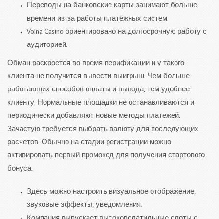
Переводы на банковские карты занимают больше
времени из-за работы платёжных систем.
Volna Casino ориентировано на долгосрочную работу с
аудиторией.
Обман раскроется во время верификации и у такого
клиента не получится вывести выигрыш. Чем больше
работающих способов оплаты и вывода, тем удобнее
клиенту. Нормальные площадки не останавливаются и
периодически добавляют новые методы платежей.
Зачастую требуется выбрать валюту для последующих
расчетов. Обычно на стадии регистрации можно
активировать первый промокод для получения стартового
бонуса.
Здесь можно настроить визуальное отображение,
звуковые эффекты, уведомления.
Компания выпускает высоковолатильные слоты с