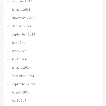
February 2025
January 2025
November 2024
October 2024
September 2024
July 2024
June 2024
April 2024
January 2024
December 2023
September 2023
August 2023
April 2023