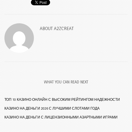
ABOUT
A2ZCREAT
WHAT YOU CAN READ NEXT
ТОП 10 КАЗИНО ОНЛАЙН С ВЫСОКИМ РЕЙТИНГОМ НАДЕЖНОСТИ
КАЗИНО НА ДЕНЬГИ 2026 С ЛУЧШИМИ СЛОТАМИ ГОДА
КАЗИНО НА ДЕНЬГИ С ЛИЦЕНЗИОННЫМИ АЗАРТНЫМИ ИГРАМИ