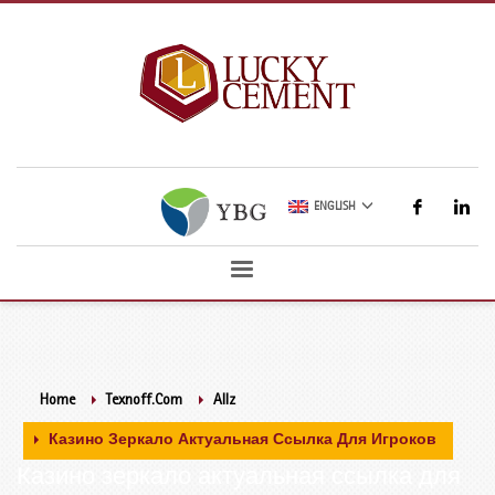
ENGLISH
Home
Texnoff.com
Allz
Казино Зеркало Актуальная Ссылка Для Игроков
Казино зеркало актуальная ссылка для