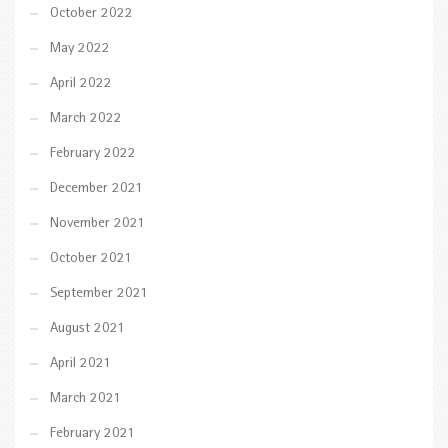
October 2022
May 2022
April 2022
March 2022
February 2022
December 2021
November 2021
October 2021
September 2021
August 2021
April 2021
March 2021
February 2021