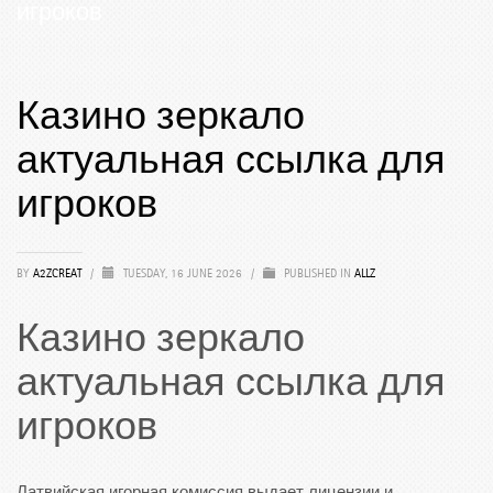
игроков
Казино зеркало
актуальная ссылка для
игроков
BY
A2ZCREAT
/
TUESDAY, 16 JUNE 2026
/
PUBLISHED IN
ALLZ
Казино зеркало
актуальная ссылка для
игроков