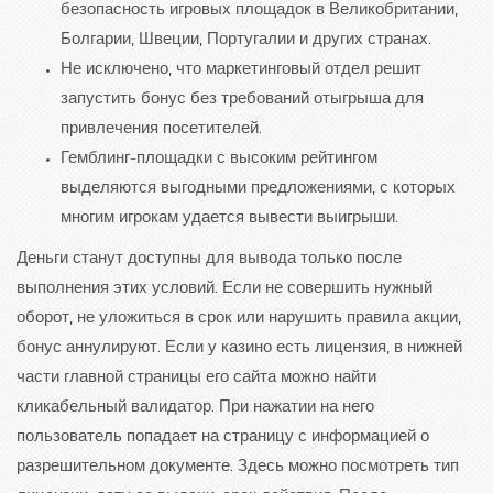
безопасность игровых площадок в Великобритании,
Болгарии, Швеции, Португалии и других странах.
Не исключено, что маркетинговый отдел решит
запустить бонус без требований отыгрыша для
привлечения посетителей.
Гемблинг-площадки с высоким рейтингом
выделяются выгодными предложениями, с которых
многим игрокам удается вывести выигрыши.
Деньги станут доступны для вывода только после
выполнения этих условий. Если не совершить нужный
оборот, не уложиться в срок или нарушить правила акции,
бонус аннулируют. Если у казино есть лицензия, в нижней
части главной страницы его сайта можно найти
кликабельный валидатор. При нажатии на него
пользователь попадает на страницу с информацией о
разрешительном документе. Здесь можно посмотреть тип