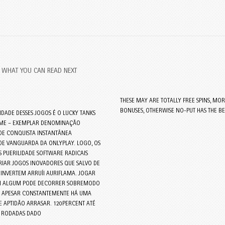
WHAT YOU CAN READ NEXT
THESE MAY ARE TOTALLY FREE SPINS, MOR
BONUSES, OTHERWISE NO-PUT HAS THE BE
DADE DESSES JOGOS É O LUCKY TANKS
ME – EXEMPLAR DENOMINAÇÃO
ADE CONQUISTA INSTANTÂNEA
DE VANGUARDA DA ONLYPLAY. LOGO, OS
 PUERILIDADE SOFTWARE RADICAIS
RIAR JOGOS INOVADORES QUE SALVO DE
 INVERTEM ARRUÍI AURIFLAMA. JOGAR
N ALGUM PODE DECORRER SOBREMODO
O, APESAR CONSTANTEMENTE HÁ UMA
E APTIDÃO ARRASAR. 120PERCENT ATÉ
00 RODADAS DADO