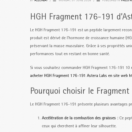
BY
A2ZCREAT
/
MONDAY, 01 JUNE 2026
/
PUBLISHED IN
PRESS R
HGH Fragment 176-191 d’Aste
Le HGH Fragment 176-191 est un peptide largement reconnu
produit est dérivé de l’hormone de croissance humaine (HGH
préservant la masse musculaire. Grâce à ses propriétés uniq
performances tout en restant en bonne santé.
Si vous souhaitez commander HGH Fragment 176-191 10 mg A
acheter HGH Fragment 176-191 Astera Labs en site web ht
Pourquoi choisir le Fragmen
Le HGH Fragment 176-191 présente plusieurs avantages pra
Accélération de la combustion des graisses :
Ce pepti
ceux qui cherchent à affiner leur silhouette.