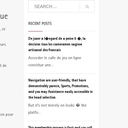
que
RECENT POSTS
, ce
De jouer a l�egard de a peine 5 �, la
eurs
decision tous les cameramen sagisse
artisanal des francais
Accorder le salle de jeu en ligne
constitue une...
t de
Navigation are user-friendly, that have
demonstrably parece, Sports, Promotions,
and you may Assistance easily accessible in
the head selection
But it’s not merely on looks � the
platfo...
tion pour