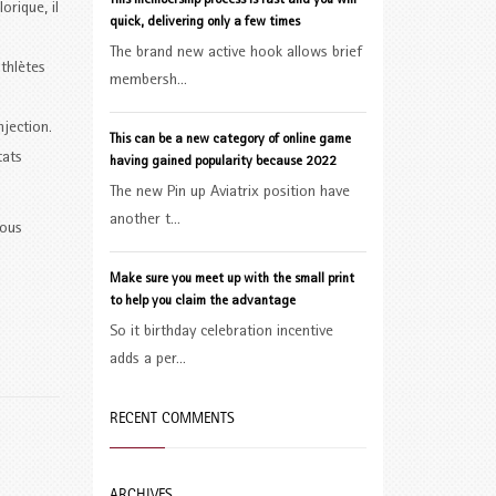
This membership process is fast and you will
orique, il
quick, delivering only a few times
The brand new active hook allows brief
thlètes
membersh...
njection.
This can be a new category of online game
tats
having gained popularity because 2022
The new Pin up Aviatrix position have
another t...
vous
Make sure you meet up with the small print
to help you claim the advantage
So it birthday celebration incentive
adds a per...
RECENT COMMENTS
ARCHIVES