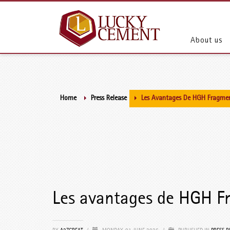
About us
Home
Press Release
Les Avantages De HGH Fragment
Les avantages de HGH Fr