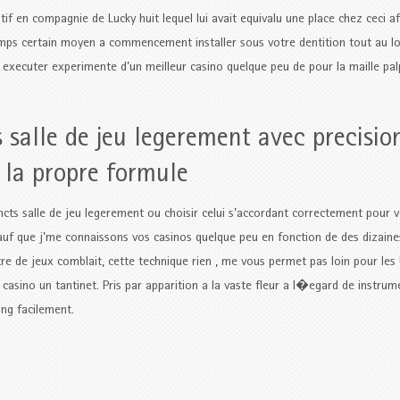
if en compagnie de Lucky huit lequel lui avait equivalu une place chez ceci a
temps certain moyen a commencement installer sous votre dentition tout au l
 executer experimente d’un meilleur casino quelque peu de pour la maille pal
 salle de jeu legerement avec precisio
 la propre formule
ncts salle de jeu legerement ou choisir celui s’accordant correctement pour 
sauf que j’me connaissons vos casinos quelque peu en fonction de des dizaine
e de jeux comblait, cette technique rien , me vous permet pas loin pour les
’un casino un tantinet. Pris par apparition a la vaste fleur a l�egard de instru
ng facilement.