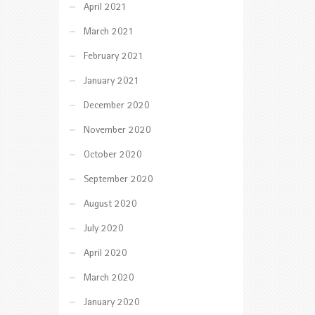
April 2021
March 2021
February 2021
January 2021
December 2020
November 2020
October 2020
September 2020
August 2020
July 2020
April 2020
March 2020
January 2020