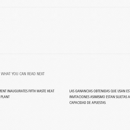
WHAT YOU CAN READ NEXT
ENT INAUGURATES FIFTH WASTE HEAT
LAS GANANCIAS OBTENIDAS QUE USAN ES
 PLANT
INVITACIONES ASIMISMO ESTAN SUJETAS
CAPACIDAD DE APUESTAS