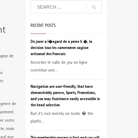
RECENT POSTS
nt
De jouer a l�egard de a peine 5 �, la
decision tous les cameramen sagisse
artisanal des francais
agnie de
Accorder le salle de jeu en ligne
constitue une...
eu
ec
Navigation are user-friendly, that have
demonstrably parece, Sports, Promotions,
and you may Assistance easily accessible in
 genre de
the head selection
iquement.
But it’s not merely on looks � the
ser votre
platfo...
ite, mais
sauf que