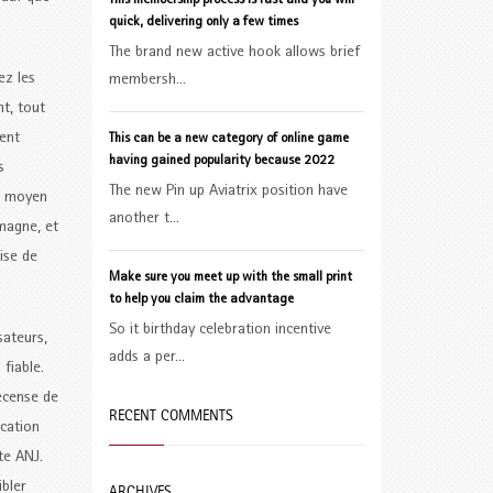
This membership process is fast and you will
quick, delivering only a few times
The brand new active hook allows brief
ez les
membersh...
t, tout
ment
This can be a new category of online game
having gained popularity because 2022
s
The new Pin up Aviatrix position have
re moyen
another t...
magne, et
ise de
Make sure you meet up with the small print
to help you claim the advantage
So it birthday celebration incentive
sateurs,
adds a per...
fiable.
ecense de
RECENT COMMENTS
ication
te ANJ.
ibler
ARCHIVES