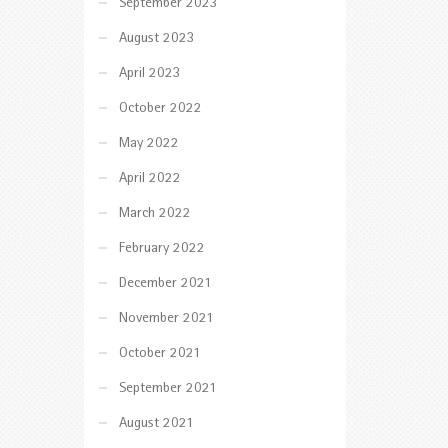
September 2023
August 2023
April 2023
October 2022
May 2022
April 2022
March 2022
February 2022
December 2021
November 2021
October 2021
September 2021
August 2021