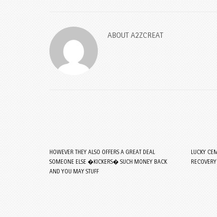
ABOUT
A2ZCREAT
HOWEVER THEY ALSO OFFERS A GREAT DEAL
LUCKY CEM
SOMEONE ELSE �KICKERS� SUCH MONEY BACK
RECOVERY
AND YOU MAY STUFF