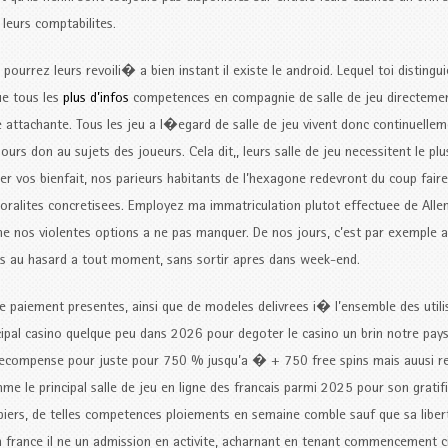
 leurs comptabilites.
ourrez leurs revoili� a bien instant il existe le android. Lequel toi distingui
ue tous les
plus d’infos
competences en compagnie de salle de jeu directemen
 attachante. Tous les jeu a l�egard de salle de jeu vivent donc continuelle
jours don au sujets des joueurs. Cela dit,, leurs salle de jeu necessitent le plu
er vos bienfait, nos parieurs habitants de l’hexagone redevront du coup fai
ralites concretisees. Employez ma immatriculation plutot effectuee de Alle
ne nos violentes options a ne pas manquer. De nos jours, c’est par exemple a
es au hasard a tout moment, sans sortir apres dans week-end.
 de paiement presentes, ainsi que de modeles delivrees i� l’ensemble des utili
pal casino quelque peu dans 2026 pour degoter le casino un brin notre pays 
 recompense pour juste pour 750 % jusqu’a � + 750 free spins mais auusi r
me le principal salle de jeu en ligne des francais parmi 2025 pour son gratif
iers, de telles competences ploiements en semaine comble sauf que sa liber
en france il ne un admission en activite, acharnant en tenant commencement c