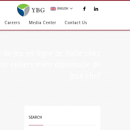
ENGLISH
Careers
Media Center
Contact Us
e de jeu en ligne de Italie chez
nt entiers mien diplomatie de
jeux chef
SEARCH