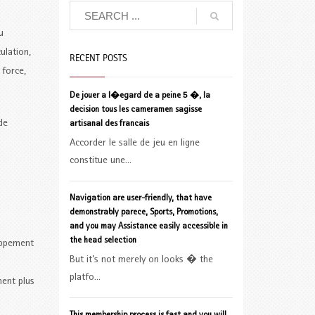
u
ulation,
RECENT POSTS
 force,
De jouer a l�egard de a peine 5 �, la
decision tous les cameramen sagisse
de
artisanal des francais
Accorder le salle de jeu en ligne
constitue une...
Navigation are user-friendly, that have
demonstrably parece, Sports, Promotions,
and you may Assistance easily accessible in
the head selection
loppement
But it’s not merely on looks � the
platfo...
ment plus