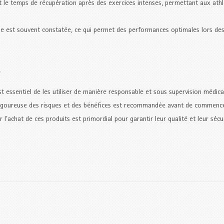
it le temps de récupération après des exercices intenses, permettant aux ath
e est souvent constatée, ce qui permet des performances optimales lors de
s
t essentiel de les utiliser de manière responsable et sous supervision médic
n rigoureuse des risques et des bénéfices est recommandée avant de commenc
r l’achat de ces produits est primordial pour garantir leur qualité et leur sécur