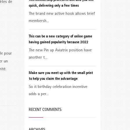
This membership process is fast and you will
lètes de
quick, delivering only a few times
The brand new active hook allows brief
s
membersh...
This can be a new category of online game
having gained popularity because 2022
The new Pin up Aviatrix position have
ale pour
another t...
er un
ité.
Make sure you meet up with the small print
to help you claim the advantage
So it birthday celebration incentive
adds a per...
RECENT COMMENTS
ARCHIVES