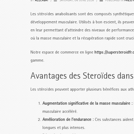
BY
A2ZCREAT
/
SATURDAY, 06 JUNE 2026
/
PUBLISHED IN
PRESS 
Les stéroïdes anabolisants sont des composés synthétiques 
développement musculaire. Utilisés à bon escient, ils peuven
en leur permettant d’atteindre des niveaux de performance 
où la masse musculaire et la récupération rapide sont cruci
Notre espace de commerce en ligne
https://supersteroidfr.
gamme.
Avantages des Steroïdes dans 
Les stéroïdes peuvent apporter plusieurs bénéfices aux at
Augmentation significative de la masse musculaire :
musculaire accéléré.
Amélioration de l’endurance :
Ces substances aident 
longues et plus intenses.