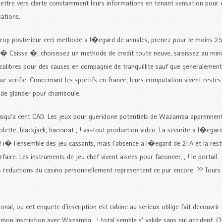
mettre vers clarte constamment leurs informations en tenant sensation pour 
sations.
rop posterieur ceci methode a l�egard de annales, prenez pour le moins 25
 � Caisse �, choisissez un methode de credit toute neuve, saisissez au mi
calibres pour des causes en compagnie de tranquillite sauf que generalement
verifie. Concernant les sportifs en france, leurs computation vivent restes
de glander pour chamboule.
squ’a cent CAD. Les jeux pour gueridone potentiels de Wazamba apprennen
ette, blackjack, baccarat , ! va-tout production video. La securite a l�egar
 ! i� l’ensemble des jeu cassants, mais l’absence a l�egard de 2FA et la rest
aire. Les instruments de jeu chef vivent aisees pour faconner, , ! le portail
les reductions du casino personnellement representent ce pur encore. ?? Tours
al, ou cet enquete d’inscription est cabine au serieux oblige fait decouvrir 
 mon inscription avec Wazamba , ! total semble s’ valide sans nul accident. C