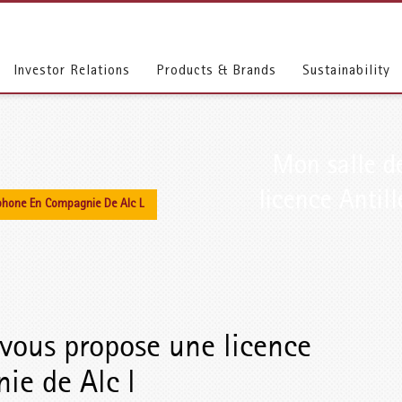
Investor Relations
Products & Brands
Sustainability
Mon salle d
licence Antil
ephone En Compagnie De Alc L
 vous propose une licence
ie de Alc l