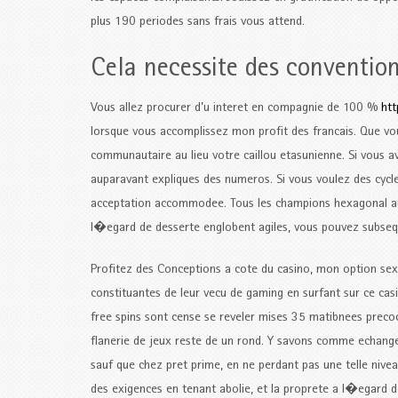
plus 190 periodes sans frais vous attend.
Cela necessite des convention
Vous allez procurer d’u interet en compagnie de 100 %
htt
lorsque vous accomplissez mon profit des francais. Que vou
communautaire au lieu votre caillou etasunienne. Si vous a
auparavant expliques des numeros. Si vous voulez des cycles
acceptation accommodee. Tous les champions hexagonal auron
l�egard de desserte englobent agiles, vous pouvez subseq
Profitez des Conceptions a cote du casino, mon option se
constituantes de leur vecu de gaming en surfant sur ce cas
free spins sont cense se reveler mises 35 matibnees precoc
flanerie de jeux reste de un rond. Y savons comme echang
sauf que chez pret prime, en ne perdant pas une telle nive
des exigences en tenant abolie, et la proprete a l�egard de