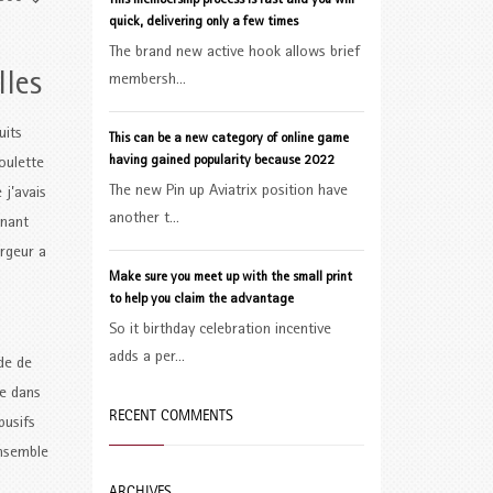
This membership process is fast and you will
quick, delivering only a few times
The brand new active hook allows brief
lles
membersh...
uits
This can be a new category of online game
having gained popularity because 2022
oulette
The new Pin up Aviatrix position have
 j’avais
another t...
enant
argeur a
Make sure you meet up with the small print
to help you claim the advantage
So it birthday celebration incentive
adds a per...
de de
le dans
RECENT COMMENTS
busifs
ensemble
ARCHIVES