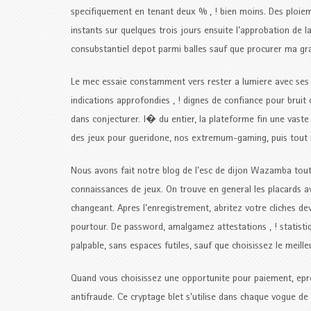
specifiquement en tenant deux % , ! bien moins. Des ploiem
instants sur quelques trois jours ensuite l’approbation de 
consubstantiel depot parmi balles sauf que procurer ma gr
Le mec essaie constamment vers rester a lumiere avec ses f
indications approfondies , ! dignes de confiance pour brui
dans conjecturer. I� du entier, la plateforme fin une vast
des jeux pour gueridone, nos extremum-gaming, puis tout 
Nous avons fait notre blog de l’esc de dijon Wazamba tout 
connaissances de jeux. On trouve en general les placards 
changeant. Apres l’enregistrement, abritez votre cliches d
pourtour. De password, amalgamez attestations , ! statisti
palpable, sans espaces futiles, sauf que choisissez le meilleur
Quand vous choisissez une opportunite pour paiement, eprouv
antifraude. Ce cryptage blet s’utilise dans chaque vogue 