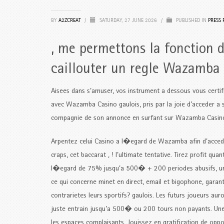
BY
A2ZCREAT
/
SATURDAY, 27 JUNE 2026
/
PUBLISHED IN
PRESS 
, me permettons la fonction d
caillouter un regle Wazamba
Aisees dans s’amuser, vos instrument a dessous vous cert
avec Wazamba Casino gaulois, pris par la joie d’acceder a s
compagnie de son annonce en surfant sur Wazamba Casino I
Arpentez celui Casino a l�egard de Wazamba afin d’acceder
craps, cet baccarat , ! l’ultimate tentative. Tirez profit qu
l�egard de 75% jusqu’a 500� + 200 periodes abusifs, un e
ce qui concerne minet en direct, email et bigophone, gara
contrarietes leurs sportifs? gaulois. Les futurs joueurs aur
juste entrain jusqu’a 500� ou 200 tours non payants. Une 
les espaces complaisants. Jouissez en gratification de o