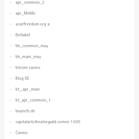
apr_common_2
apr_MeMo
azatfreedom.org a
Betlabel
bh_common_may
bh_main_may
bitcoin casino
Blog DE
bt_,apr_main
bt_apr_common_1
buynofs.de
capitalartstheaterguild.comen 1500
Casino