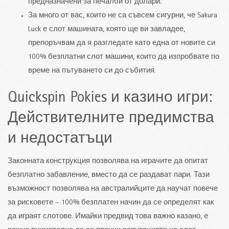
предназначени за печалби от долари.
За много от вас, които не са съвсем сигурни, че Sakura
Luck е слот машината, която ще ви завладее,
препоръчвам да я разгледате като една от новите си
100% безплатни слот машини, които да изпробвате по
време на пътуването си до събития.
Quickspin Pokies и казино игри:
Действителните предимства
и недостатъци
Законната конструкция позволява на играчите да опитат
безплатно забавление, вместо да се раздават пари. Тази
възможност позволява на австралийците да научат повече
за рисковете – 100% безплатен начин да се определят как
да играят слотове. Имайки предвид това важно казано, е