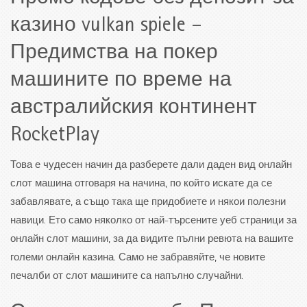
казино vulkan spiele –
Предимства на покер
машините по време на
австралийския континент
RocketPlay
Това е чудесен начин да разберете дали даден вид онлайн
слот машина отговаря на начина, по който искате да се
забавлявате, а също така ще придобиете и някои полезни
навици. Ето само няколко от най-търсените уеб страници за
онлайн слот машини, за да видите пълни ревюта на вашите
големи онлайн казина. Само не забравяйте, че новите
печалби от слот машините са напълно случайни.