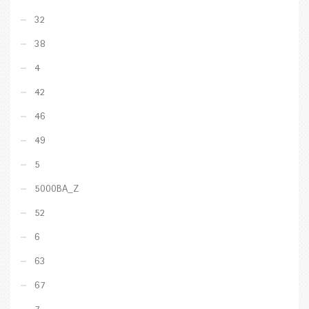
32
38
4
42
46
49
5
5000BA_Z
52
6
63
67