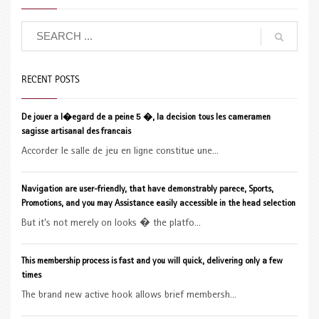
RECENT POSTS
De jouer a l�egard de a peine 5 �, la decision tous les cameramen
sagisse artisanal des francais
Accorder le salle de jeu en ligne constitue une...
Navigation are user-friendly, that have demonstrably parece, Sports,
Promotions, and you may Assistance easily accessible in the head selection
But it’s not merely on looks � the platfo...
This membership process is fast and you will quick, delivering only a few
times
The brand new active hook allows brief membersh...