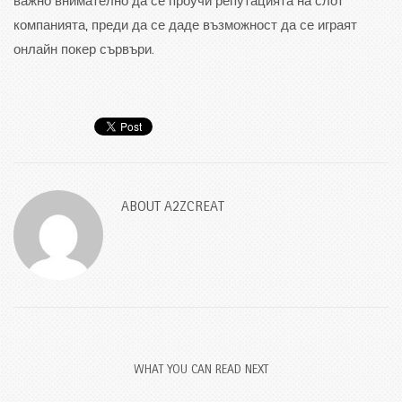
важно внимателно да се проучи репутацията на слот
компанията, преди да се даде възможност да се играят
онлайн покер сървъри.
ABOUT
A2ZCREAT
WHAT YOU CAN READ NEXT