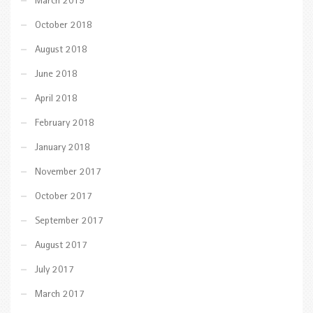
March 2019
October 2018
August 2018
June 2018
April 2018
February 2018
January 2018
November 2017
October 2017
September 2017
August 2017
July 2017
March 2017