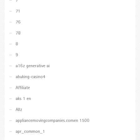
7
71
76
78
8
9
a16z generative ai
abuking-casino4
Affiliate
aks 1 en
Allz
appliancemovingcompanies.comen 1500
apr_common_1