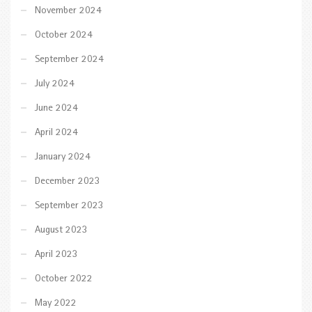
November 2024
October 2024
September 2024
July 2024
June 2024
April 2024
January 2024
December 2023
September 2023
August 2023
April 2023
October 2022
May 2022