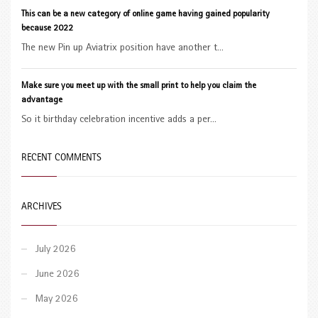
This can be a new category of online game having gained popularity
because 2022
The new Pin up Aviatrix position have another t...
Make sure you meet up with the small print to help you claim the
advantage
So it birthday celebration incentive adds a per...
RECENT COMMENTS
ARCHIVES
July 2026
June 2026
May 2026