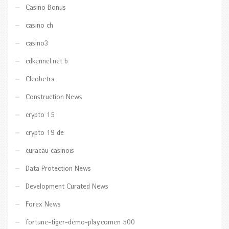
Casino Bonus
casino ch
casino3
cdkennel.net b
Cleobetra
Construction News
crypto 15
crypto 19 de
curacau casinois
Data Protection News
Development Curated News
Forex News
fortune-tiger-demo-play.comen 500