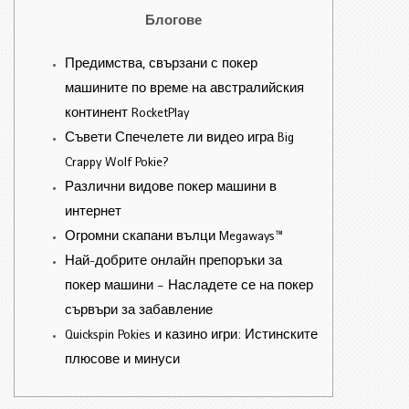
Блогове
Предимства, свързани с покер
машините по време на австралийския
континент RocketPlay
Съвети Спечелете ли видео игра Big
Crappy Wolf Pokie?
Различни видове покер машини в
интернет
Огромни скапани вълци Megaways™
Най-добрите онлайн препоръки за
покер машини – Насладете се на покер
сървъри за забавление
Quickspin Pokies и казино игри: Истинските
плюсове и минуси