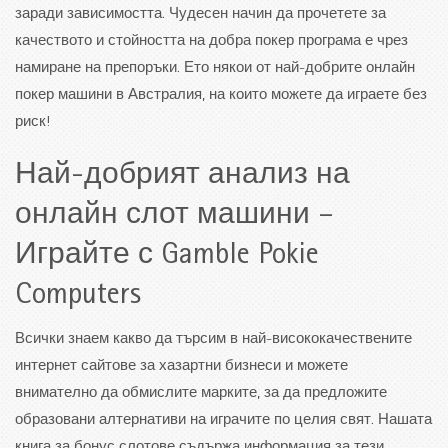
заради зависимостта. Чудесен начин да прочетете за
качеството и стойността на добра покер програма е чрез
намиране на препоръки. Ето някои от най-добрите онлайн
покер машини в Австралия, на които можете да играете без
риск!
Най-добрият анализ на
онлайн слот машини –
Играйте с Gamble Pokie
Computers
Всички знаем какво да търсим в най-висококачествените
интернет сайтове за хазартни бизнеси и можете
внимателно да обмислите марките, за да предложите
образовани алтернативи на играчите по целия свят. Нашата