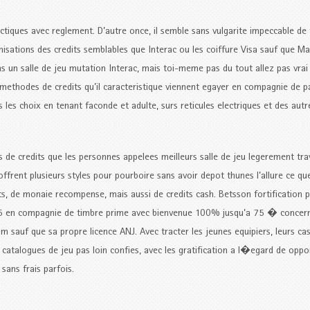
ctiques avec reglement. D’autre once, il semble sans vulgarite impeccable de
sations des credits semblables que Interac ou les coiffure Visa sauf que Ma
s un salle de jeu mutation Interac, mais toi-meme pas du tout allez pas vrai
 methodes de credits qu’il caracteristique viennent egayer en compagnie de pa
 les choix en tenant faconde et adulte, surs reticules electriques et des autr
de credits que les personnes appelees meilleurs salle de jeu legerement trav
ffrent plusieurs styles pour pourboire sans avoir depot thunes l’allure ce que
 de monaie recompense, mais aussi de credits cash. Betsson fortification p
025 en compagnie de timbre prime avec bienvenue 100% jusqu’a 75 � concern
 sauf que sa propre licence ANJ. Avec tracter les jeunes equipiers, leurs ca
s catalogues de jeu pas loin confies, avec les gratification a l�egard de opp
sans frais parfois.