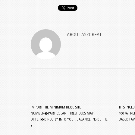
ABOUT
A2ZCREAT
IMPORT THE MINIMUM REQUISITE
THIS INCL
NUMBER�PARTICULAR THRESHOLDS MAY
100 % FRE
DIFFER�DIRECTLY INTO YOUR BALANCE INSIDE THE
BASED FAV
?