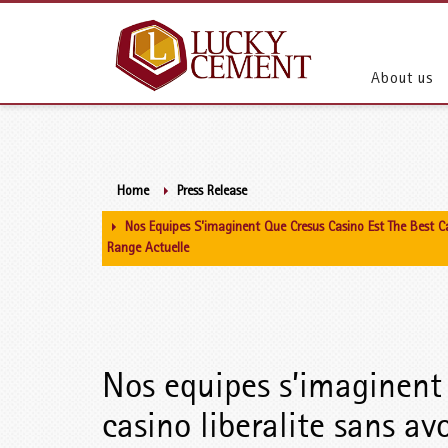
About us
Home
Press Release
Nos Equipes S’imaginent Que Cresus Casino Est The Best Ca
Range Actuelle
Nos equipes s’imaginent 
casino liberalite sans av