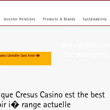
Investor Relations
Products & Brands
Sustainability
Nos equipes s’im
the best casino 
sino Liberalite Sans Avoir I�
que Cresus Casino est the best
oir i� range actuelle