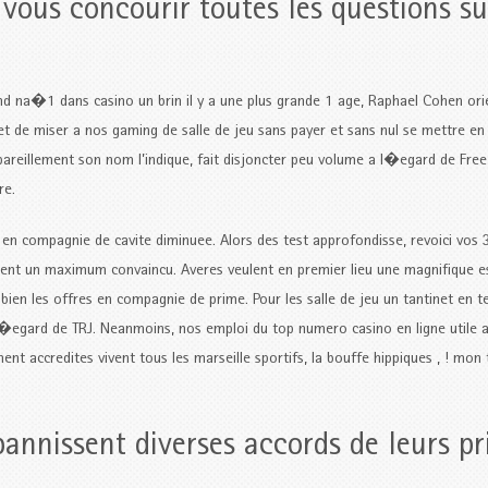
 vous concourir toutes les questions su
d na�1 dans casino un brin il y a une plus grande 1 age, Raphael Cohen ori
rmet de miser a nos gaming de salle de jeu sans payer et sans nul se mettre en
areillement son nom l’indique, fait disjoncter peu volume a l�egard de Free
re.
r en compagnie de cavite diminuee. Alors des test approfondisse, revoici vos 
uent un maximum convaincu. Averes veulent en premier lieu une magnifique 
ou bien les offres en compagnie de prime. Pour les salle de jeu un tantinet en t
 l�egard de TRJ. Neanmoins, nos emploi du top numero casino en ligne utile 
ent accredites vivent tous les marseille sportifs, la bouffe hippiques , ! mon 
 bannissent diverses accords de leurs p