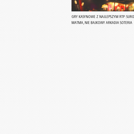
GRY KASYNOWE Z NAJLEPSZYM RTP: SUR
MATMA, NIE BAJKOWY ARKADIA SOTERIA