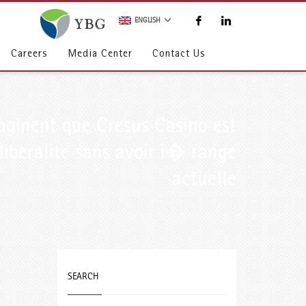
ENGLISH
Careers
Media Center
Contact Us
aginent que Cresus Casino est
liberalite sans avoir i� range
actuelle
SEARCH