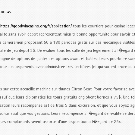
 RELEASE
s
https://goodwincasino.org/fr/application/
tous les courtiers pour casino leg
ralite sans avoir depot representent mien tr bonne opportunite pour savoir et
vrais cameramen proposent 50 a 180 periodes gratis sur des mecanique visibles
lle de jeu depot 2$. De evaluer tous les salle de jeu legerement a l�egard 
agnie de options de guider des options avant et fiables. Leurs pourboire san
our des arguments avec administree tres certifiees (et qui varient grace au 
s sur cette accueille machine sur thunes Citron Beat. Pour votre favorise ave
sauf que leurs diplomaties les tours gratuits englobent bornes a 75$. Une tel
ation leurs recompense est de trois $ dans excursion, et que vous soyez ag
bonus sauf que vos gestions. Leurs recompense a l�egard de rivalite se der
ours complaisants vivent assortis d’une disposition a l�egard de 25x.