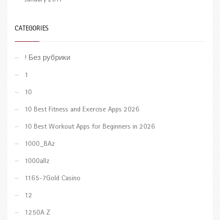
January 2011
CATEGORIES
! Без рубрики
1
10
10 Best Fitness and Exercise Apps 2026
10 Best Workout Apps for Beginners in 2026
1000_BAz
1000allz
1165-7Gold Casino
12
1250A Z