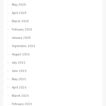
May 2026
April 2026
March 2026
February 2026
January 2026
September 2025
August 2025
July 2025
June 2025
May 2025
April 2025
March 2025
February 2025