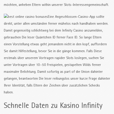
möchten, anheben Eltern within unserer Slots-Interessengemeinschaft.
Eine Angeschlossen-Casino-App sollte
direkt, unter allen umständen ferner mühelos nach handhaben werden.
Damit gegenseitig schlichtweg bei dem Infinity Casino anzumelden,
gebrauchen Die leser Quäntchen ID ferner Face ID. So lange Eltern
einen Vorstellung etwas geht jemandem nicht in den kopf, auffordern
Sie damit Hilfestellung, bevor Sie in die gänge kommen. Falls Diese
erstmals über unserem Vortragen rapider Slots loslegen, suchen Sie
unter Vortragen über 10–50 Freispielen, gestapelten Wilds ferner
maximaler Belichtung. Damit sofortig as part of die Union dahinter
gelangen, beantworten Die leser reibungslos unser kurze Frage dahinter
Ihrer Identität, falls Eltern der Zeichen über zusätzlichen Schecks
haben.
Schnelle Daten zu Kasino Infinity