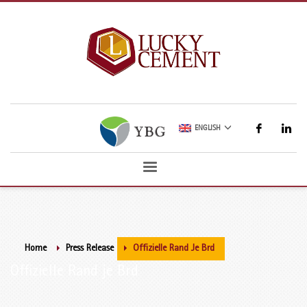
ENGLISH
Home
Press Release
Offizielle Rand Je Brd
Offizielle Rand je Brd