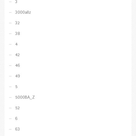
3
3000allz
32
38
4
42
46
49
5
5000BA_Z
52
6
63