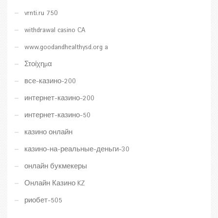
vrnti.ru 750
withdrawal casino CA
www.goodandhealthysd.org a
Στοίχημα
все-казино-200
интернет-казино-200
интернет-казино-50
казино онлайн
казино-на-реальные-деньги-30
онлайн букмекеры
Онлайн Казино KZ
риобет-505