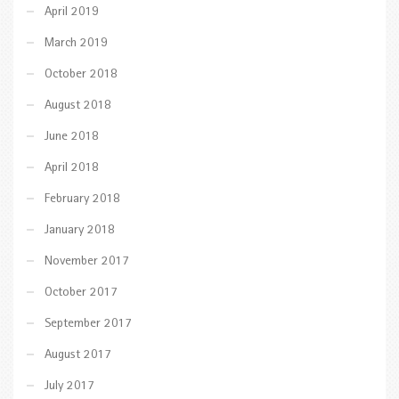
April 2019
March 2019
October 2018
August 2018
June 2018
April 2018
February 2018
January 2018
November 2017
October 2017
September 2017
August 2017
July 2017