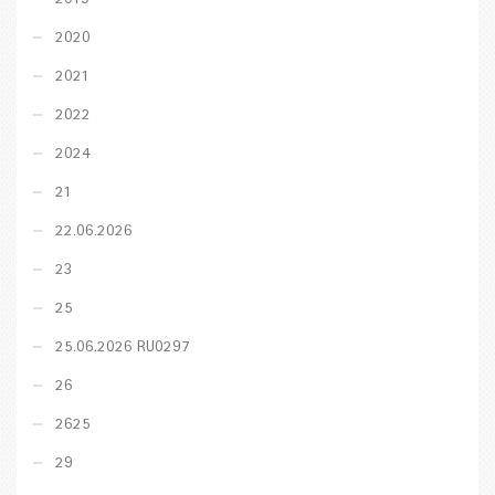
2019
2020
2021
2022
2024
21
22.06.2026
23
25
25.06.2026 RU0297
26
2625
29