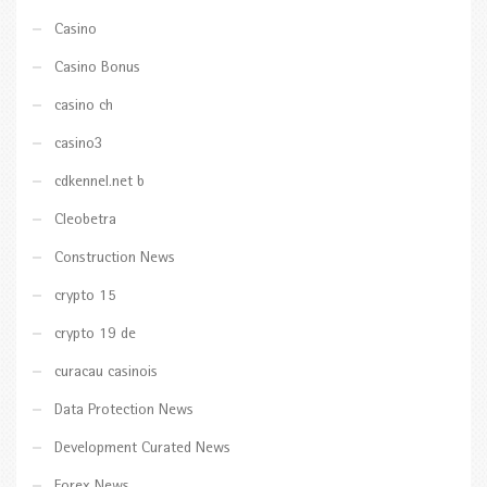
Casino
Casino Bonus
casino ch
casino3
cdkennel.net b
Cleobetra
Construction News
crypto 15
crypto 19 de
curacau casinois
Data Protection News
Development Curated News