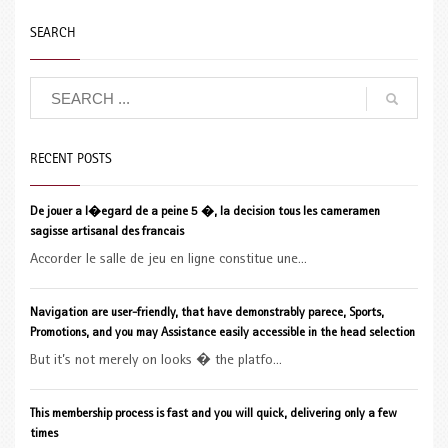
SEARCH
RECENT POSTS
De jouer a l�egard de a peine 5 �, la decision tous les cameramen
sagisse artisanal des francais
Accorder le salle de jeu en ligne constitue une...
Navigation are user-friendly, that have demonstrably parece, Sports,
Promotions, and you may Assistance easily accessible in the head selection
But it’s not merely on looks � the platfo...
This membership process is fast and you will quick, delivering only a few
times