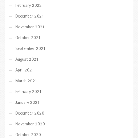
February 2022
December 2021
November 2021
October 2021
September 2021
August 2021
April 2021
March 2021
February 2021
January 2021
December 2020
November 2020
October 2020