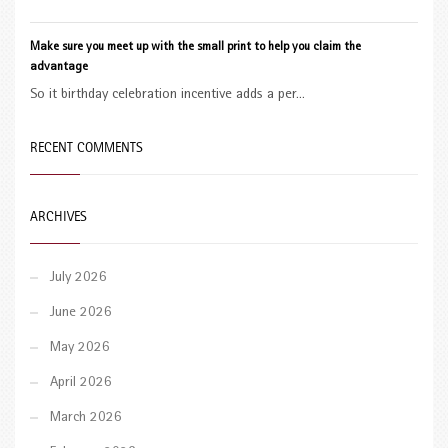
Make sure you meet up with the small print to help you claim the
advantage
So it birthday celebration incentive adds a per...
RECENT COMMENTS
ARCHIVES
July 2026
June 2026
May 2026
April 2026
March 2026