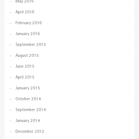
May 2016
April 2016
February 2016
January 2016
September 2015
August 2015
June 2015
April 2015
January 2015
October 2014
September 2014
January 2014
December 2012