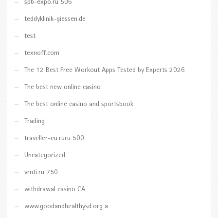
spb-expo.ru 506
teddyklinik-giessen.de
test
texnoff.com
The 12 Best Free Workout Apps Tested by Experts 2026
The best new online casino
The best online casino and sportsbook
Trading
traveller-eu.ruru 500
Uncategorized
vrnti.ru 750
withdrawal casino CA
www.goodandhealthysd.org a