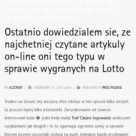
Ostatnio dowiedzialem sie, ze najchetniej
czytane artykuly on-line oni tego typu w
sprawie wygranych na Lotto
Ostatnio dowiedzialem sie, ze
najchetniej czytane artykuly
on-line oni tego typu w
sprawie wygranych na Lotto
BY
A2ZCREAT
/
WEDNESDAY, 01 JULY 2026
/
PUBLISHED IN
PRESS RELEASE
Trudno sie dziwic, my wszyscy chce zdobyc w ten sposob kilka zlotych
(a jeszcze lepiej kilka dziesiatek). Zaryzykowanie od zawsze
interesowal ludzi � jedni beda nadal
Traf Casino logowanie
wiekszymi
ryzykantami jak drugich i to to zgarniaja ogromne sumy, w sprawie
ktorym pozniej pozostali czytaja na push. Jednakze kazdy przyleganie