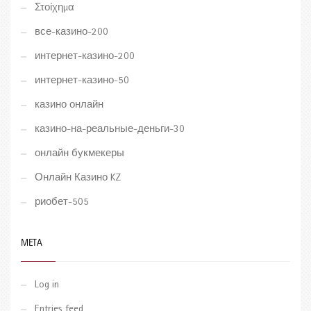
Στοίχημα
все-казино-200
интернет-казино-200
интернет-казино-50
казино онлайн
казино-на-реальные-деньги-30
онлайн букмекеры
Онлайн Казино KZ
риобет-505
META
Log in
Entries feed