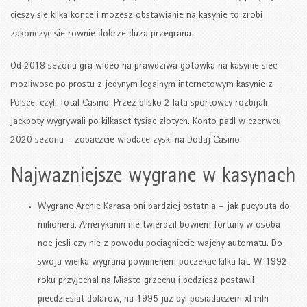
cieszy sie kilka konce i mozesz obstawianie na kasynie to zrobi
zakonczyc sie rownie dobrze duza przegrana.
Od 2018 sezonu gra wideo na prawdziwa gotowka na kasynie siec
mozliwosc po prostu z jedynym legalnym internetowym kasynie z
Polsce, czyli Total Casino. Przez blisko 2 lata sportowcy rozbijali
jackpoty wygrywali po kilkaset tysiac zlotych. Konto padl w czerwcu
2020 sezonu – zobaczcie wiodace zyski na Dodaj Casino.
Najwazniejsze wygrane w kasynach
Wygrane Archie Karasa oni bardziej ostatnia – jak pucybuta do
milionera. Amerykanin nie twierdzil bowiem fortuny w osoba
noc jesli czy nie z powodu pociagniecie wajchy automatu. Do
swoja wielka wygrana powinienem poczekac kilka lat. W 1992
roku przyjechal na Miasto grzechu i bedziesz postawil
piecdziesiat dolarow, na 1995 juz byl posiadaczem xl mln