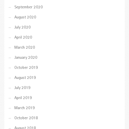
September 2020
August 2020
July 2020
April 2020
March 2020
January 2020
October 2019
August 2019
July 2019
April 2019
March 2019
October 2018
August 2018