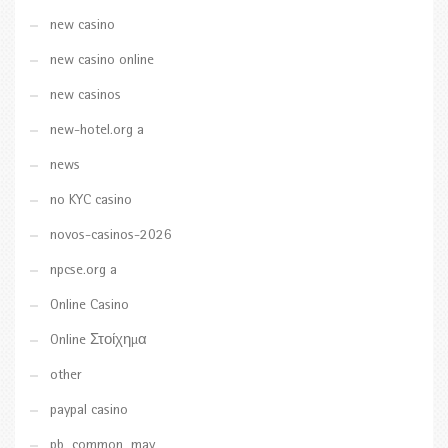
new casino
new casino online
new casinos
new-hotel.org a
news
no KYC casino
novos-casinos-2026
npcse.org a
Online Casino
Online Στοίχημα
other
paypal casino
pb_common_may