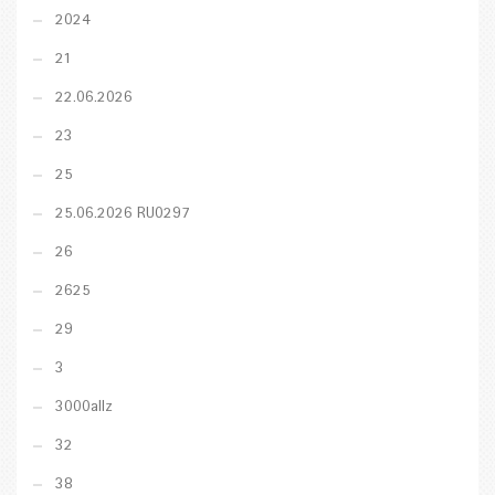
2024
21
22.06.2026
23
25
25.06.2026 RU0297
26
2625
29
3
3000allz
32
38