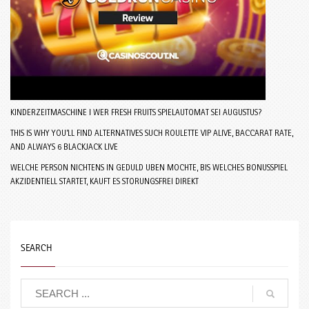
KINDERZEITMASCHINE ǀ WER FRESH FRUITS SPIELAUTOMAT SEI AUGUSTUS?
THIS IS WHY YOU’LL FIND ALTERNATIVES SUCH ROULETTE VIP ALIVE, BACCARAT RATE,
AND ALWAYS 6 BLACKJACK LIVE
WELCHE PERSON NICHTENS IN GEDULD UBEN MOCHTE, BIS WELCHES BONUSSPIEL
AKZIDENTIELL STARTET, KAUFT ES STORUNGSFREI DIREKT
SEARCH