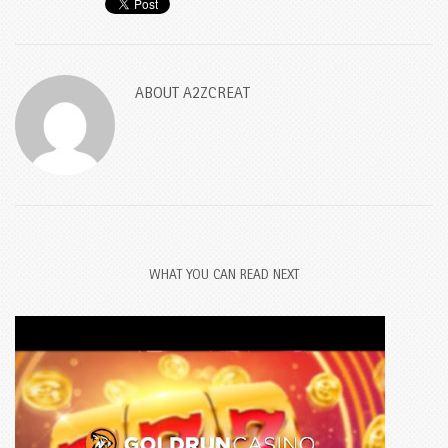
ABOUT
A2ZCREAT
WHAT YOU CAN READ NEXT