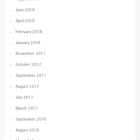
June 2018
April 2018
February 2018
January 2018
November 2017
October 2017
September 2017
August 2017
July 2017
March 2017
September 2016
August 2016