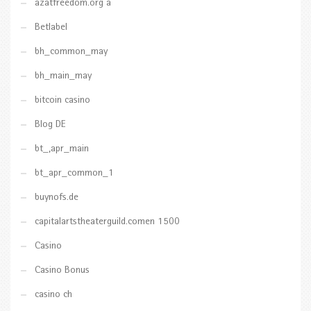
azatfreedom.org a
Betlabel
bh_common_may
bh_main_may
bitcoin casino
Blog DE
bt_,apr_main
bt_apr_common_1
buynofs.de
capitalartstheaterguild.comen 1500
Casino
Casino Bonus
casino ch