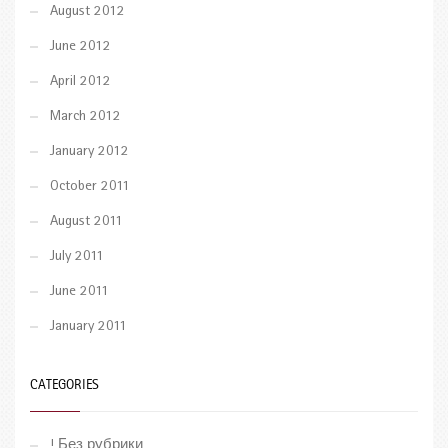
August 2012
June 2012
April 2012
March 2012
January 2012
October 2011
August 2011
July 2011
June 2011
January 2011
CATEGORIES
! Без рубрики