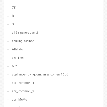
78
8
9
a16z generative ai
abuking-casino4
Affiliate
aks 1 en
Allz
appliancemovingcompanies.comen 1500
apr_common_1
apr_common_2
apr_MeMo