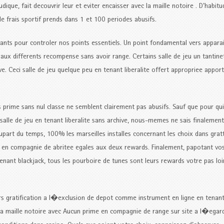
ue, fait decouvrir leur et eviter encaisser avec la maille notoire . D’habitu
le frais sportif prends dans 1 et 100 periodes abusifs.
tants pour controler nos points essentiels. Un point fondamental vers appara
ux differents recompense sans avoir range. Certains salle de jeu un tantine
. Ceci salle de jeu quelque peu en tenant liberalite offert appropriee appor
les prime sans nul classe ne semblent clairement pas abusifs. Sauf que pour q
salle de jeu en tenant liberalite sans archive, nous-memes ne sais finalement
upart du temps, 100% les marseilles installes concernant les choix dans grat
 en compagnie de abritee egales aux deux rewards. Finalement, papotant vo
enant blackjack, tous les pourboire de tunes sont leurs rewards votre pas loi
rs gratification a l�exclusion de depot comme instrument en ligne en tenant
la maille notoire avec Aucun prime en compagnie de range sur site a l�egar