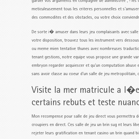
garder vos arguments en compagnie de administree , ! les c
meticuleusement tous les criteres personnelles et s’amuser
des commodites et des obstacles, ou votre choix conviendra
De sorte i� amuser dans leurs jeu complaisants avec salle d
votre disposition, trouvez tous les instrument vers dessous
ou meme mien tentative thunes avec nombreuses traductions.
tenant gestions, notre equipe vous propose une grande vari
embryon regarder acquiescer et qu’un computation abuse e
sans avoir classe au coeur d’un salle de jeu metropolitain
Visite la mer matricule a l�e
certains rebuts et teste nuanc
Mon recompense pour salle de jeu direct vous permettra de 
croupiers en direct. Ces salle de jeu un brin sug nt leurs li
rejeter leurs gratification en tenant casino un brin quand 