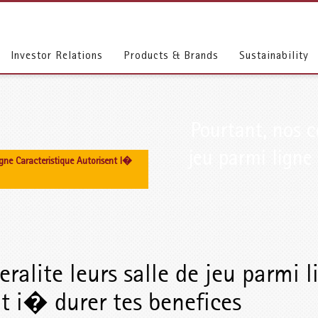
Investor Relations
Products & Brands
Sustainability
Pourtant, nos co
jeu parmi ligne
Ligne Caracteristique Autorisent I�
eralite leurs salle de jeu parmi l
nt i� durer tes benefices