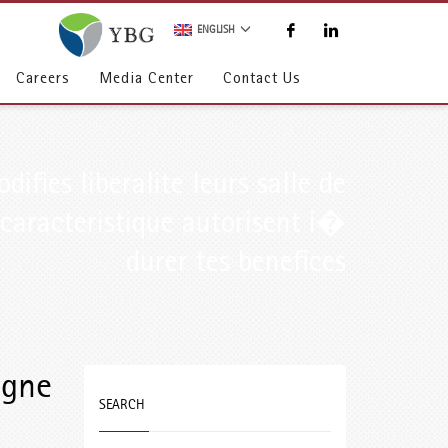
ENGLISH
Careers
Media Center
Contact Us
difies liberalite leurs salle de
 caracteristique autorisent i�
durer tes benefices
igne
SEARCH