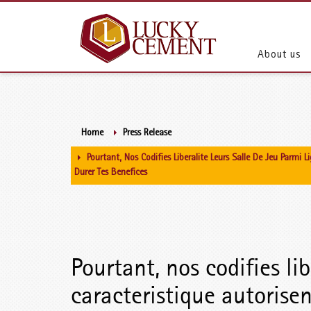
About us
Home
Press Release
Pourtant, Nos Codifies Liberalite Leurs Salle De Jeu Parmi 
Durer Tes Benefices
Pourtant, nos codifies lib
caracteristique autorise