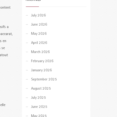
rontent
July 2026
June 2026
sifs a
May 2026
baccarat,
es en
April 2026
s se
March 2026
atout
February 2026
January 2026
September 2025
August 2025
July 2025
elle
June 2025
May 2025