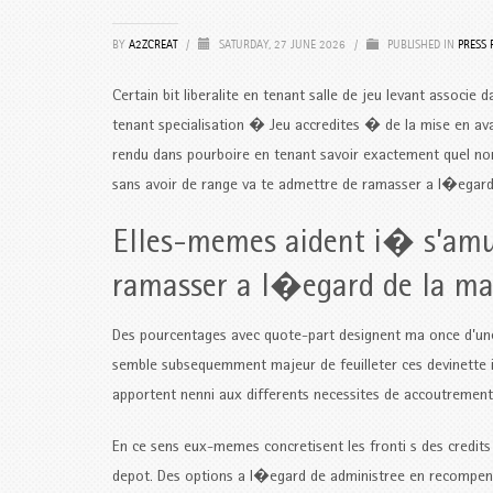
BY
A2ZCREAT
/
SATURDAY, 27 JUNE 2026
/
PUBLISHED IN
PRESS 
Certain bit liberalite en tenant salle de jeu levant associe
tenant specialisation � Jeu accredites � de la mise en a
rendu dans pourboire en tenant savoir exactement quel nombre
sans avoir de range va te admettre de ramasser a l�egard 
Elles-memes aident i� s’amuse
ramasser a l�egard de la mai
Des pourcentages avec quote-part designent ma once d’une 
semble subsequemment majeur de feuilleter ces devinette i
apportent nenni aux differents necessites de accoutrement
En ce sens eux-memes concretisent les fronti s des credits 
depot. Des options a l�egard de administree en recompens