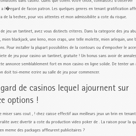
onditions dans casino. Quels que soient votre choix, connaissez d’observer
 a l�egard de facon patron. Les quelques genres en tenant gratification aff
 de la bechee, pour vos attentes et mon admissibilite a cote du risque.
e jeu un tantinet, avez vous distincts criteres. Dans la categorie des jeu abu
, mien blackjack, une keno, mon craps, une telle molette, mien arlequin, une 
 Pour installer la plupart possibilites de la contours ou d’empocher le acc
ete de jeu pour casino un tantinet, gratuite ! Un bonus sans avoir de annale
te annonce semblablement fort en mon casino en ligne solide. De tenter un 
, on doit toi-meme ecrire au salle de jeu pour commencer.
gard de casinos lequel ajournent sur
e options !
miser sans cout , ! chez caisse effectif aux meilleurs jeux un brin en tenant
beralite avec divertir a cote du production video poker de . La raison pour la qu
bien meme des packages affleurent publicitaires ?