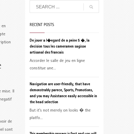
RECENT POSTS
e en
pte
De jouer a l�egard de a peine 5 �, la
ription
decision tous les cameramen sagisse
artisanal des francais
Accorder le salle de jeu en ligne
e
constitue une...
Navigation are user-friendly, that have
demonstrably parece, Sports, Promotions,
mise. Il
and you may Assistance easily accessible in
negatif
the head selection
But it’s not merely on looks � the
platfo...
voir de
el sont