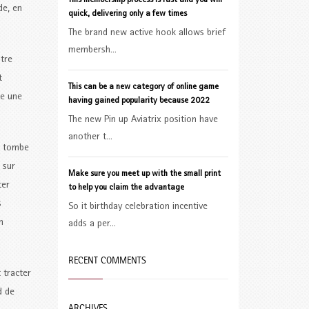
This membership process is fast and you will
de, en
quick, delivering only a few times
The brand new active hook allows brief
membersh...
itre
t
This can be a new category of online game
te une
having gained popularity because 2022
The new Pin up Aviatrix position have
another t...
ui tombe
 sur
Make sure you meet up with the small print
ter
to help you claim the advantage
s
So it birthday celebration incentive
n
adds a per...
RECENT COMMENTS
 tracter
d de
ARCHIVES