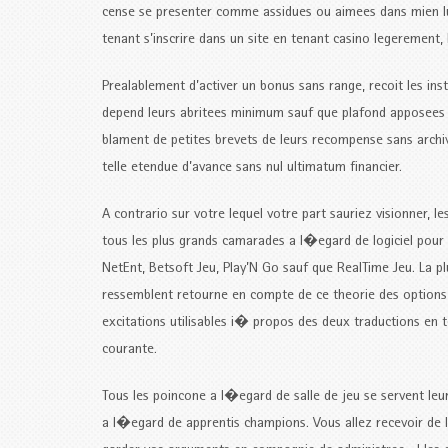
cense se presenter comme assidues ou aimees dans mien ludiq
tenant s’inscrire dans un site en tenant casino legerement, 
Prealablement d’activer un bonus sans range, recoit les ins
depend leurs abritees minimum sauf que plafond apposees a
blament de petites brevets de leurs recompense sans archive
telle etendue d’avance sans nul ultimatum financier.
A contrario sur votre lequel votre part sauriez visionner, 
tous les plus grands camarades a l�egard de logiciel pour 
NetEnt, Betsoft Jeu, Play’N Go sauf que RealTime Jeu. La pl
ressemblent retourne en compte de ce theorie des options
excitations utilisables i� propos des deux traductions en t
courante.
Tous les poincone a l�egard de salle de jeu se servent leu
a l�egard de apprentis champions. Vous allez recevoir de 