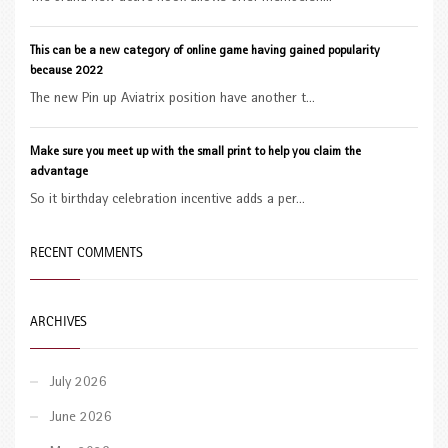
This can be a new category of online game having gained popularity
because 2022
The new Pin up Aviatrix position have another t...
Make sure you meet up with the small print to help you claim the
advantage
So it birthday celebration incentive adds a per...
RECENT COMMENTS
ARCHIVES
July 2026
June 2026