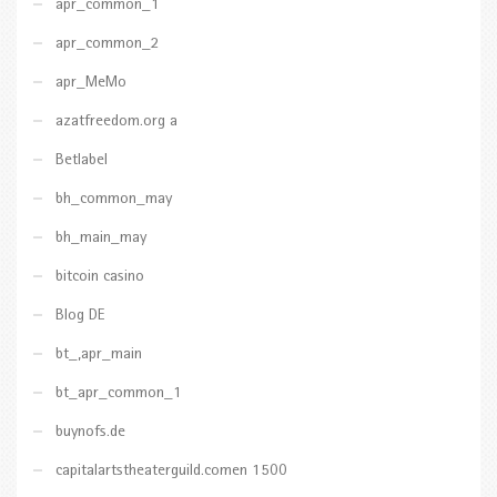
apr_common_1
apr_common_2
apr_MeMo
azatfreedom.org a
Betlabel
bh_common_may
bh_main_may
bitcoin casino
Blog DE
bt_,apr_main
bt_apr_common_1
buynofs.de
capitalartstheaterguild.comen 1500