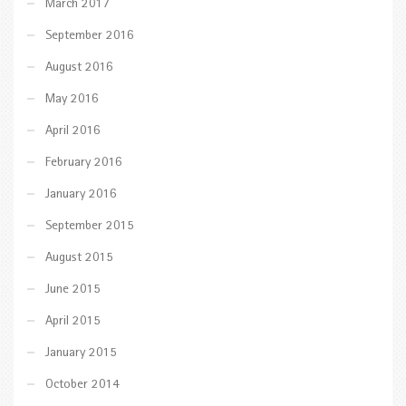
March 2017
September 2016
August 2016
May 2016
April 2016
February 2016
January 2016
September 2015
August 2015
June 2015
April 2015
January 2015
October 2014