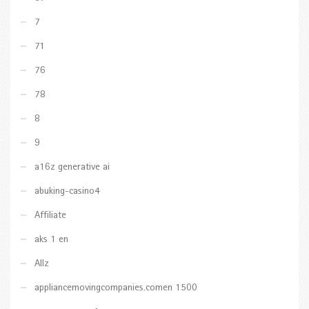
7
71
76
78
8
9
a16z generative ai
abuking-casino4
Affiliate
aks 1 en
Allz
appliancemovingcompanies.comen 1500