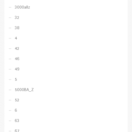
3000allz
32
38
4
42
46
49
5
5000BA_Z
52
6
63
67