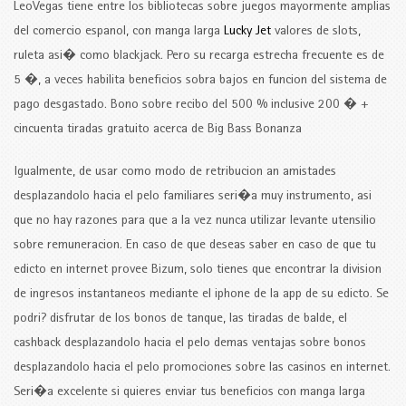
LeoVegas tiene entre los bibliotecas sobre juegos mayormente amplias
del comercio espanol, con manga larga
Lucky Jet
valores de slots,
ruleta asi� como blackjack. Pero su recarga estrecha frecuente es de
5 �, a veces habilita beneficios sobra bajos en funcion del sistema de
pago desgastado. Bono sobre recibo del 500 % inclusive 200 � +
cincuenta tiradas gratuito acerca de Big Bass Bonanza
Igualmente, de usar como modo de retribucion an amistades
desplazandolo hacia el pelo familiares seri�a muy instrumento, asi
que no hay razones para que a la vez nunca utilizar levante utensilio
sobre remuneracion. En caso de que deseas saber en caso de que tu
edicto en internet provee Bizum, solo tienes que encontrar la division
de ingresos instantaneos mediante el iphone de la app de su edicto. Se
podri? disfrutar de los bonos de tanque, las tiradas de balde, el
cashback desplazandolo hacia el pelo demas ventajas sobre bonos
desplazandolo hacia el pelo promociones sobre las casinos en internet.
Seri�a excelente si quieres enviar tus beneficios con manga larga