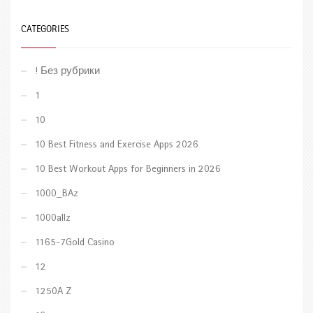
CATEGORIES
! Без рубрики
1
10
10 Best Fitness and Exercise Apps 2026
10 Best Workout Apps for Beginners in 2026
1000_BAz
1000allz
1165-7Gold Casino
12
1250A Z