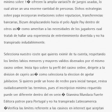
minimo sobre 1� ofrecen la amplia variacii?n de juegos usadas, lo
cual atrae an una enorme cantidad de personas. Dichos estrategias
sobre paga incorporan invitaciones sobre reputacion, transferencias
bancarias, Bizum desplazandolo hacia el pelo Apple Pay dentro de
otros asi� como ameritan a las necesidades de los jugadores cual
tratab de hallar una experiencia de entretenimiento divertida y no ha
transpirado indudablemente.
Selecciona nuestro coste que quieres eximir de tu cuenta, respetando
los limites labios menores y mayores validos disenados por el mismo
casino online. Inicia tipo sobre tu perfil del casino online, dirigete a la
division de cajero asi� como selecciona la eleccion de apelar
jubilacion. Si quieres pedir un bono de recibo para inicial tanque, revisa
cuidadosamente las terminos, pues el inscripcion minimo requerido
puede ser diferente dentro del en serie.� Giannina Mundaca Fuerte
Editora patron para Portugal y no ha transpirado Latinoamerica
�Verifica las limites referente a las casinos en internet que aceptan