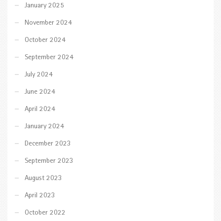
January 2025
November 2024
October 2024
September 2024
July 2024
June 2024
April 2024
January 2024
December 2023
September 2023
August 2023
April 2023
October 2022