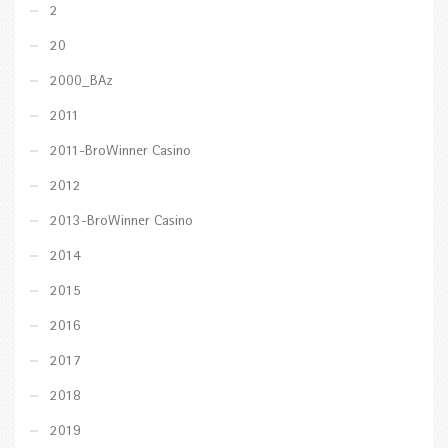
2
20
2000_BAz
2011
2011-BroWinner Casino
2012
2013-BroWinner Casino
2014
2015
2016
2017
2018
2019