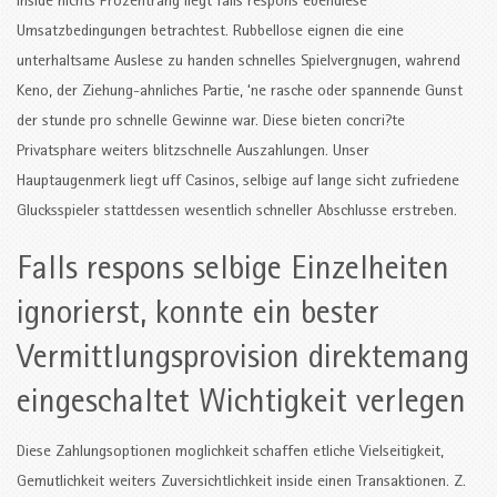
inside nichts Prozentrang liegt falls respons ebendiese
Umsatzbedingungen betrachtest. Rubbellose eignen die eine
unterhaltsame Auslese zu handen schnelles Spielvergnugen, wahrend
Keno, der Ziehung-ahnliches Partie, ‘ne rasche oder spannende Gunst
der stunde pro schnelle Gewinne war. Diese bieten concri?te
Privatsphare weiters blitzschnelle Auszahlungen. Unser
Hauptaugenmerk liegt uff Casinos, selbige auf lange sicht zufriedene
Glucksspieler stattdessen wesentlich schneller Abschlusse erstreben.
Falls respons selbige Einzelheiten
ignorierst, konnte ein bester
Vermittlungsprovision direktemang
eingeschaltet Wichtigkeit verlegen
Diese Zahlungsoptionen moglichkeit schaffen etliche Vielseitigkeit,
Gemutlichkeit weiters Zuversichtlichkeit inside einen Transaktionen. Z.