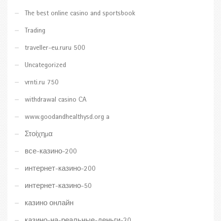
The best online casino and sportsbook
Trading
traveller-eu.ruru 500
Uncategorized
vrnti.ru 750
withdrawal casino CA
www.goodandhealthysd.org a
Στοίχημα
все-казино-200
интернет-казино-200
интернет-казино-50
казино онлайн