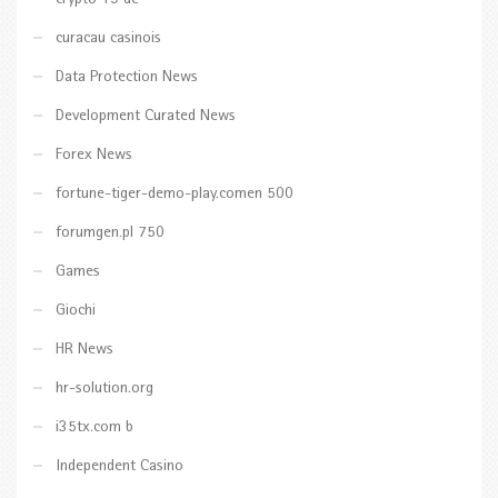
crypto 19 de
curacau casinois
Data Protection News
Development Curated News
Forex News
fortune-tiger-demo-play.comen 500
forumgen.pl 750
Games
Giochi
HR News
hr-solution.org
i35tx.com b
Independent Casino