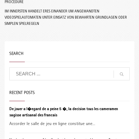
PROCEDURE
IM INNERSTEN HANDELT ERES EINANDER UM ANGEWANDTEN
VIDEOSPIELAUTOMATEN UNTER EINSATZ VON BEWAHRTEN GRUNDLAGEN ODER
SIMPLEN SPIELREGELN
SEARCH
RECENT POSTS
De jouer a l�egard de a peine 5 �, la decision tous les cameramen
sagisse artisanal des francais
Accorder le salle de jeu en ligne constitue une...