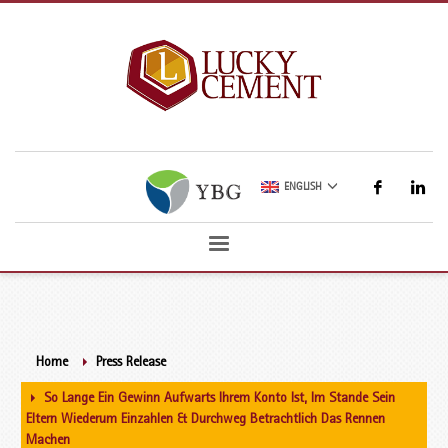
ENGLISH
Home
Press Release
So Lange Ein Gewinn Aufwarts Ihrem Konto Ist, Im Stande Sein
Eltern Wiederum Einzahlen & Durchweg Betrachtlich Das Rennen
Machen