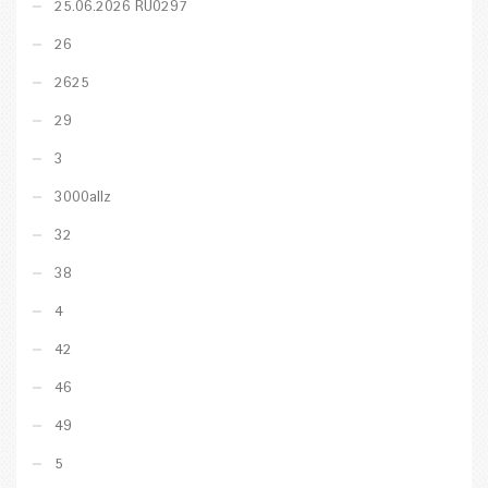
25.06.2026 RU0297
26
2625
29
3
3000allz
32
38
4
42
46
49
5