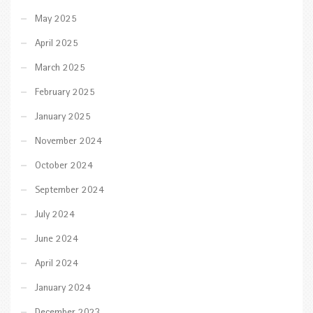
May 2025
April 2025
March 2025
February 2025
January 2025
November 2024
October 2024
September 2024
July 2024
June 2024
April 2024
January 2024