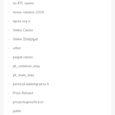
no KYC casino
novos-casinos-2026
npcse.org a
Online Casino
Online Στοίχημα
other
paypal casino
pb_common_may
pb_main_may
pereezd-kaliningrad.ru b
Press Release
proyectogeosfera.es
public