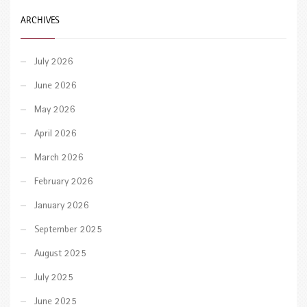
ARCHIVES
July 2026
June 2026
May 2026
April 2026
March 2026
February 2026
January 2026
September 2025
August 2025
July 2025
June 2025