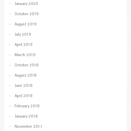
January 2020
October 2019
August 2019
July 2019
April 2019
March 2019
October 2018
August 2018
June 2018
April 2018
February 2018
January 2018
November 2017