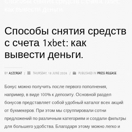
Способы снятия средств с счета 1xbet:
как вывести деньги.
Способы снятия средств
с счета 1xbet: как
вывести деньги.
BY
A2ZCREAT
/
THURSDAY, 18 JUNE 2026
/
PUBLISHED IN
PRESS RELEASE
Бонус можно получить после первого пополнения,
например, в виде 100% к депозиту. Основной раздел
бонусов представляет собой удобный каталог всех акций
от букмекеров. При этом мы сгруппировали сотни
предложений по различным категориям и создали фильтры
для большего удобства. Благодаря этому можно легко и