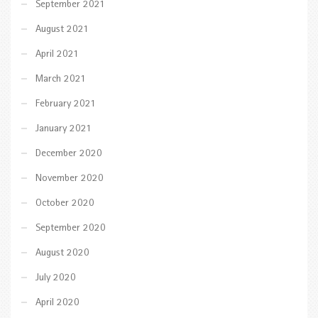
September 2021
August 2021
April 2021
March 2021
February 2021
January 2021
December 2020
November 2020
October 2020
September 2020
August 2020
July 2020
April 2020