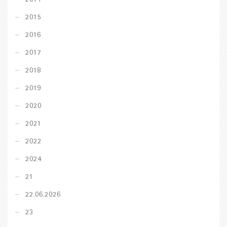
2014
2015
2016
2017
2018
2019
2020
2021
2022
2024
21
22.06.2026
23