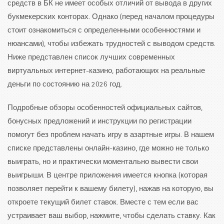
средств в БК не имеет особых отличий от вывода в других
букмекерских конторах. Однако (перед началом процедуры
стоит ознакомиться с определенными особенностями и
нюансами), чтобы избежать трудностей с выводом средств.
Ниже представлен список лучших современных
виртуальных интернет-казино, работающих на реальные
деньги по состоянию на 2026 год.
Подробные обзоры особенностей официальных сайтов,
бонусных предложений и инструкции по регистрации
помогут без проблем начать игру в азартные игры. В нашем
списке представлены онлайн-казино, где можно не только
выиграть, но и практически моментально вывести свои
выигрыши. В центре приложения имеется кнопка (которая
позволяет перейти к вашему билету), нажав на которую, вы
откроете текущий билет ставок. Вместе с тем если вас
устраивает ваш выбор, нажмите, чтобы сделать ставку. Как