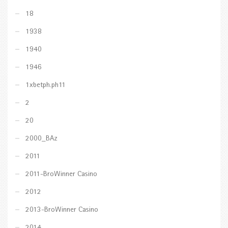
18
1938
1940
1946
1xbetph.ph11
2
20
2000_BAz
2011
2011-BroWinner Casino
2012
2013-BroWinner Casino