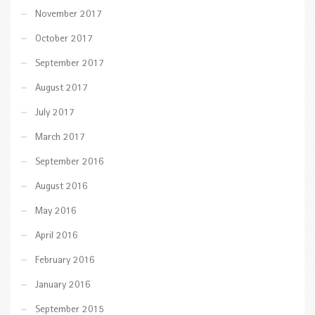
November 2017
October 2017
September 2017
August 2017
July 2017
March 2017
September 2016
August 2016
May 2016
April 2016
February 2016
January 2016
September 2015