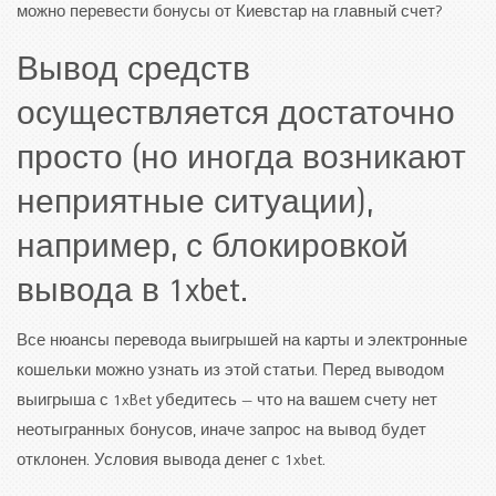
можно перевести бонусы от Киевстар на главный счет?
Вывод средств
осуществляется достаточно
просто (но иногда возникают
неприятные ситуации),
например, с блокировкой
вывода в 1xbet.
Все нюансы перевода выигрышей на карты и электронные
кошельки можно узнать из этой статьи. Перед выводом
выигрыша с 1xBet убедитесь — что на вашем счету нет
неотыгранных бонусов, иначе запрос на вывод будет
отклонен. Условия вывода денег с 1xbet.