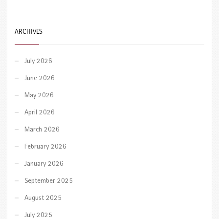
ARCHIVES
July 2026
June 2026
May 2026
April 2026
March 2026
February 2026
January 2026
September 2025
August 2025
July 2025