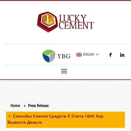
ENGLISH
Home
Press Release
Способы Снятия Средств С Счета 1xbet: Как
Вывести Деньги.