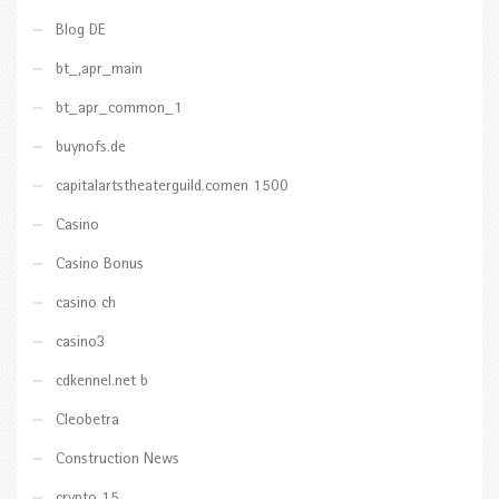
Blog DE
bt_,apr_main
bt_apr_common_1
buynofs.de
capitalartstheaterguild.comen 1500
Casino
Casino Bonus
casino ch
casino3
cdkennel.net b
Cleobetra
Construction News