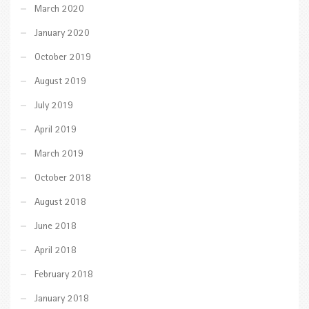
March 2020
January 2020
October 2019
August 2019
July 2019
April 2019
March 2019
October 2018
August 2018
June 2018
April 2018
February 2018
January 2018