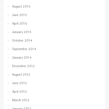
August 2015
June 2015
April 2015
January 2015
October 2014
September 2014
January 2014
December 2012
August 2012
June 2012
April 2012
March 2012