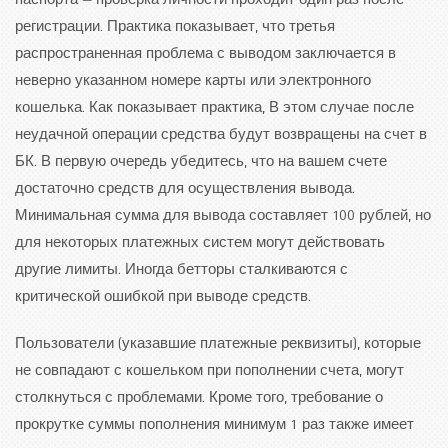
паспорта — проверка личности проходит один раз после
регистрации. Практика показывает, что третья
распространенная проблема с выводом заключается в
неверно указанном номере карты или электронного
кошелька. Как показывает практика, В этом случае после
неудачной операции средства будут возвращены на счет в
БК. В первую очередь убедитесь, что на вашем счете
достаточно средств для осуществления вывода.
Минимальная сумма для вывода составляет 100 рублей, но
для некоторых платежных систем могут действовать
другие лимиты. Иногда бетторы сталкиваются с
критической ошибкой при выводе средств.
Пользователи (указавшие платежные реквизиты), которые
не совпадают с кошельком при пополнении счета, могут
столкнуться с проблемами. Кроме того, требование о
прокрутке суммы пополнения минимум 1 раз также имеет