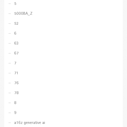
5
5000BA_Z
52
6
63
67
7
71
76
78
8
9
a16z generative ai