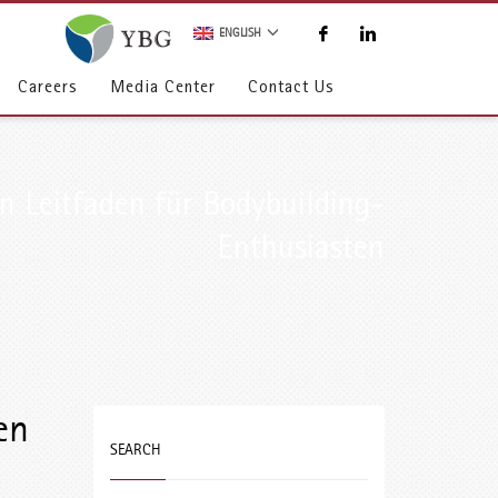
ENGLISH
Careers
Media Center
Contact Us
n Leitfaden für Bodybuilding-
Enthusiasten
en
SEARCH