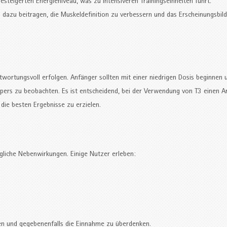
steigerten Energieniveau, was zu intensiveren Trainingseinheiten führt.
azu beitragen, die Muskeldefinition zu verbessern und das Erscheinungsbild
twortungsvoll erfolgen. Anfänger sollten mit einer niedrigen Dosis beginnen 
rpers zu beobachten. Es ist entscheidend, bei der Verwendung von T3 einen A
die besten Ergebnisse zu erzielen.
gliche Nebenwirkungen. Einige Nutzer erleben:
ten und gegebenenfalls die Einnahme zu überdenken.