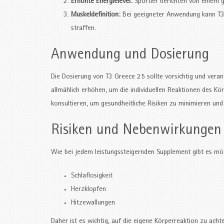
Erhöhte Energielevel:
Sportler berichten von einem ge
Muskeldefinition:
Bei geeigneter Anwendung kann T3 d
straffen.
Anwendung und Dosierung
Die Dosierung von T3 Greece 25 sollte vorsichtig und veran
allmählich erhöhen, um die individuellen Reaktionen des Kö
konsultieren, um gesundheitliche Risiken zu minimieren und 
Risiken und Nebenwirkungen
Wie bei jedem leistungssteigernden Supplement gibt es mö
Schlaflosigkeit
Herzklopfen
Hitzewallungen
Daher ist es wichtig, auf die eigene Körperreaktion zu ach