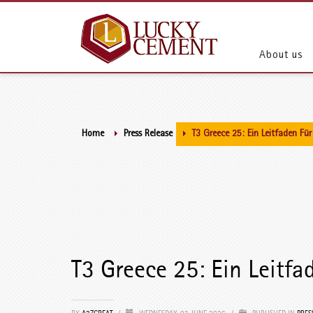
About us
Home
Press Release
T3 Greece 25: Ein Leitfaden Fü
T3 Greece 25: Ein Leitfa