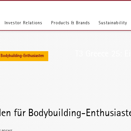
Investor Relations
Products & Brands
Sustainability
T3 Greece 25: Ei
r Bodybuilding-Enthusiasten
den für Bodybuilding-Enthusiast