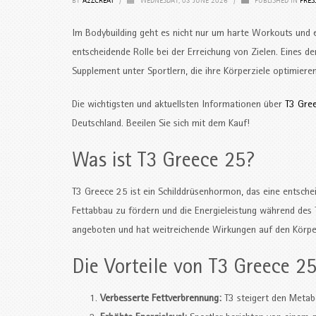
BY
A2ZCREAT
/
WEDNESDAY, 03 JUNE 2026
/
PUBLISHED IN
PRES
Im Bodybuilding geht es nicht nur um harte Workouts und 
entscheidende Rolle bei der Erreichung von Zielen. Eines 
Supplement unter Sportlern, die ihre Körperziele optimier
Die wichtigsten und aktuellsten Informationen über
T3 Gre
Deutschland. Beeilen Sie sich mit dem Kauf!
Was ist T3 Greece 25?
T3 Greece 25 ist ein Schilddrüsenhormon, das eine entsche
Fettabbau zu fördern und die Energieleistung während des T
angeboten und hat weitreichende Wirkungen auf den Körpe
Die Vorteile von T3 Greece 2
Verbesserte Fettverbrennung:
T3 steigert den Metabo