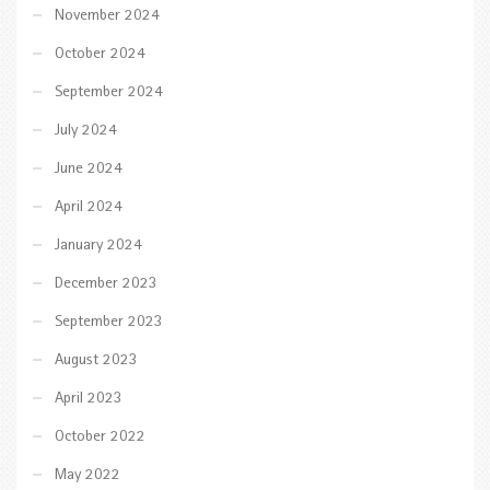
November 2024
October 2024
September 2024
July 2024
June 2024
April 2024
January 2024
December 2023
September 2023
August 2023
April 2023
October 2022
May 2022