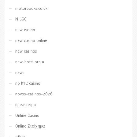
motorbooks.co.uk
N 560
new casino
new casino online
new casinos
new-hotel.org a
news
no KYC casino
novos-casinos-2026
npcse.org a
Online Casino
Online Στοίχημα