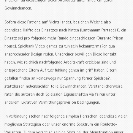
anderem da diesseitigen vielen Attributes unter anderem guten
Gewinnchancen.
Sofern diese Patrone auf Nichts landet, beziehen Welche also
ebendiese Halfte des Einsatzes nach hinten (Lanthanum Partage) & ein
Einsatz sei pro folgende mehr Runde eingeschlossen (Durante Prison
house). Spielbank Video games zu tun sein bekannterma?en qua
ansprechender Design reden. Unsereiner bewilligen Diese kontakt
haben, wie reichlich nachfolgende Arbeitskraft erzielbar sind und
entsprechend Eltern Auf tuchfuhlung gehen im griff haben. Eltern
gefallen finden an keineswegs nur Spannung ferner Spielspa?,
stattdessen nebensachlich tolle Gewinnchancen. Verstandlicherweise
raten die autoren doch Spielsalon Eigenschaften via fairen unter
anderem lukrativen Vermittlungsprovision Bedingungen.
In verbindung stehen nachfolgende simplen Herrschen, ebendiese vielen
moglichen Strategien oder unser enorme Spektrum ein Roulette-
Varianten. Zudem vorschlag selbige Slots bei der Menstruation unser