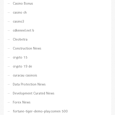
Casino Bonus
casino ch
casino3
cdkennel.net b
Cleobetra
Construction News
crypto 15
crypto 19 de
curacau casinois
Data Protection News
Development Curated News
Forex News
fortune-tiger-demo-play.comen 500