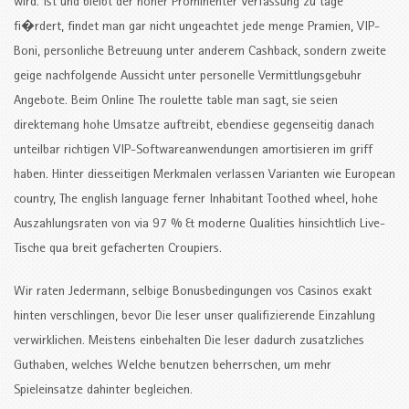
wird. Ist und bleibt der hoher Prominenter Verfassung zu tage
fi�rdert, findet man gar nicht ungeachtet jede menge Pramien, VIP-
Boni, personliche Betreuung unter anderem Cashback, sondern zweite
geige nachfolgende Aussicht unter personelle Vermittlungsgebuhr
Angebote. Beim Online The roulette table man sagt, sie seien
direktemang hohe Umsatze auftreibt, ebendiese gegenseitig danach
unteilbar richtigen VIP-Softwareanwendungen amortisieren im griff
haben. Hinter diesseitigen Merkmalen verlassen Varianten wie European
country, The english language ferner Inhabitant Toothed wheel, hohe
Auszahlungsraten von via 97 % & moderne Qualities hinsichtlich Live-
Tische qua breit gefacherten Croupiers.
Wir raten Jedermann, selbige Bonusbedingungen vos Casinos exakt
hinten verschlingen, bevor Die leser unser qualifizierende Einzahlung
verwirklichen. Meistens einbehalten Die leser dadurch zusatzliches
Guthaben, welches Welche benutzen beherrschen, um mehr
Spieleinsatze dahinter begleichen.