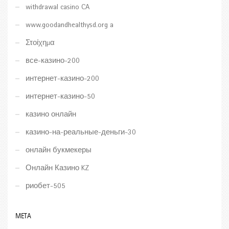
withdrawal casino CA
www.goodandhealthysd.org a
Στοίχημα
все-казино-200
интернет-казино-200
интернет-казино-50
казино онлайн
казино-на-реальные-деньги-30
онлайн букмекеры
Онлайн Казино KZ
риобет-505
META