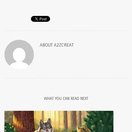
ABOUT
A2ZCREAT
WHAT YOU CAN READ NEXT