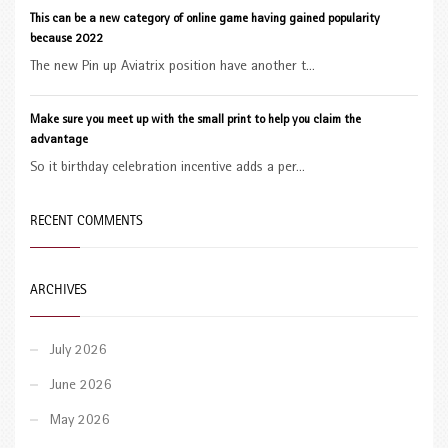
This can be a new category of online game having gained popularity
because 2022
The new Pin up Aviatrix position have another t...
Make sure you meet up with the small print to help you claim the
advantage
So it birthday celebration incentive adds a per...
RECENT COMMENTS
ARCHIVES
July 2026
June 2026
May 2026