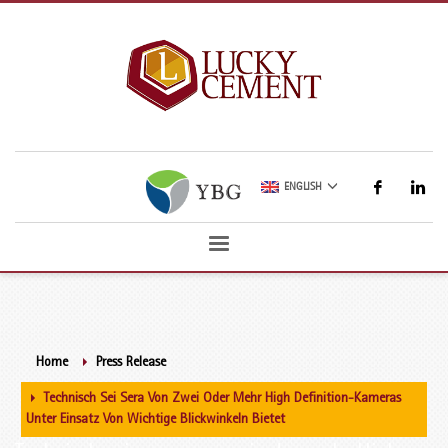
ENGLISH
Home
Press Release
Technisch Sei Sera Von Zwei Oder Mehr High Definition-Kameras
Unter Einsatz Von Wichtige Blickwinkeln Bietet