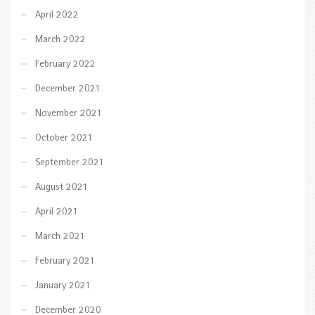
April 2022
March 2022
February 2022
December 2021
November 2021
October 2021
September 2021
August 2021
April 2021
March 2021
February 2021
January 2021
December 2020