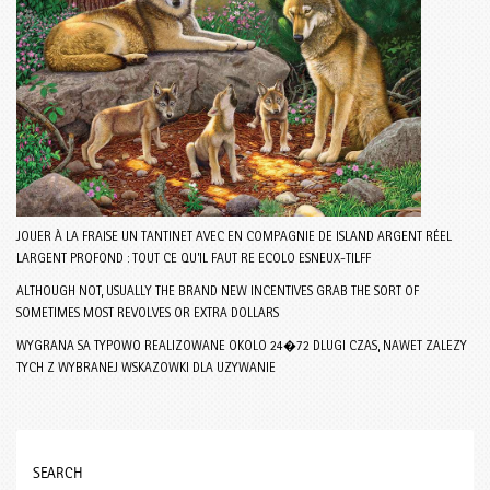
JOUER À LA FRAISE UN TANTINET AVEC EN COMPAGNIE DE ISLAND ARGENT RÉEL
LARGENT PROFOND : TOUT CE QU’IL FAUT RE ECOLO ESNEUX-TILFF
ALTHOUGH NOT, USUALLY THE BRAND NEW INCENTIVES GRAB THE SORT OF
SOMETIMES MOST REVOLVES OR EXTRA DOLLARS
WYGRANA SA TYPOWO REALIZOWANE OKOLO 24�72 DLUGI CZAS, NAWET ZALEZY
TYCH Z WYBRANEJ WSKAZOWKI DLA UZYWANIE
SEARCH