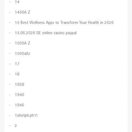
14
1450A Z
15 Best Wellness Apps to Transform Your Health in 2026
15.06.2026 DE online casino paypal
1500A Z
1500allz
17
18
1938
1940
1946
1xbetph.ph11
2