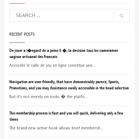
RECENT POSTS
De jouer a l�egard de a peine 5 �, la decision tous les cameramen
sagisse artisanal des francais
Accorder le salle de jeu en ligne constitue une...
Navigation are user-friendly, that have demonstrably parece, Sports,
Promotions, and you may Assistance easily accessible in the head selection
But it’s not merely on looks � the platfo...
This membership process is fast and you will quick, delivering only a few
times
The brand new active hook allows brief membersh...