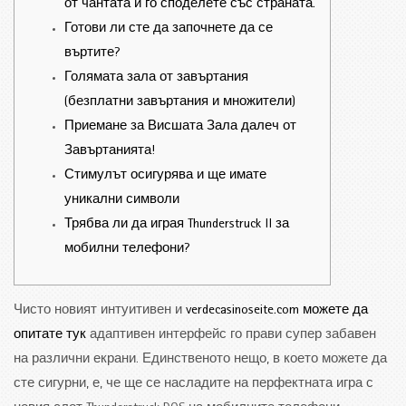
от чантата и го споделете със страната.
Готови ли сте да започнете да се
въртите?
Голямата зала от завъртания
(безплатни завъртания и множители)
Приемане за Висшата Зала далеч от
Завъртанията!
Стимулът осигурява и ще имате
уникални символи
Трябва ли да играя Thunderstruck II за
мобилни телефони?
Чисто новият интуитивен и
verdecasinoseite.com можете да
опитате тук
адаптивен интерфейс го прави супер забавен
на различни екрани. Единственото нещо, в което можете да
сте сигурни, е, че ще се насладите на перфектната игра с