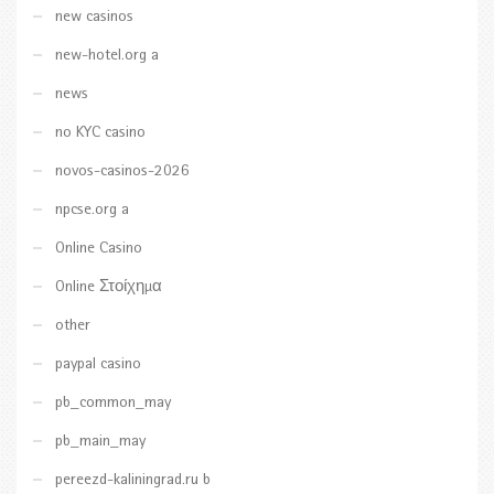
new casinos
new-hotel.org a
news
no KYC casino
novos-casinos-2026
npcse.org a
Online Casino
Online Στοίχημα
other
paypal casino
pb_common_may
pb_main_may
pereezd-kaliningrad.ru b