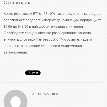
500 пъти залога.
Които имат висок RTP от 96,10%, така че слотът със средна
волатилност предлага избор от деноминации, вариращи от
$0,09 до $45,00 в най-добрите казина в интернет.
Освободете скандинавското разочарование относно
епичната слот игра Thunderstruck от Microgaming, където
погрешното схващане се вписва в съвременните
автомеханици.
ABOUT
A2ZCREAT