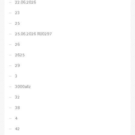
22.06.2026
23
25
25.06.2026 RU0297
26
2625
29
3
3000allz
32
38
4
42