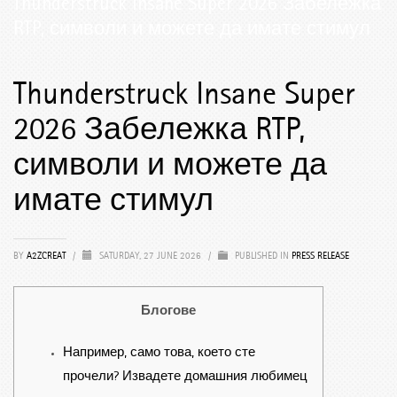
Thunderstruck Insane Super 2026 Забележка
RTP, символи и можете да имате стимул
Thunderstruck Insane Super
2026 Забележка RTP,
символи и можете да
имате стимул
BY
A2ZCREAT
/
SATURDAY, 27 JUNE 2026
/
PUBLISHED IN
PRESS RELEASE
Блогове
Например, само това, което сте
прочели? Извадете домашния любимец