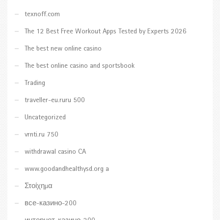
texnoff.com
The 12 Best Free Workout Apps Tested by Experts 2026
The best new online casino
The best online casino and sportsbook
Trading
traveller-eu.ruru 500
Uncategorized
vrnti.ru 750
withdrawal casino CA
www.goodandhealthysd.org a
Στοίχημα
все-казино-200