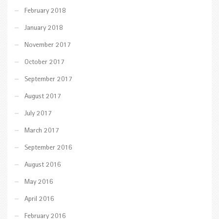
February 2018
January 2018
November 2017
October 2017
September 2017
August 2017
July 2017
March 2017
September 2016
August 2016
May 2016
April 2016
February 2016