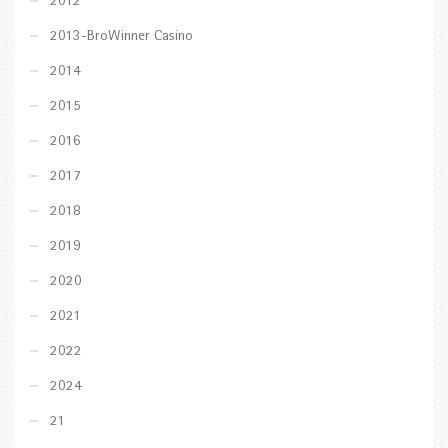
2012
2013-BroWinner Casino
2014
2015
2016
2017
2018
2019
2020
2021
2022
2024
21