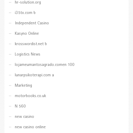
hr-solution.org
i35tx.com b
Independent Casino
Kasyno Online
krosswordist.net b
Logistics News
lojameumantosagrado.comen 100
lunarpsikoterapi.com a
Marketing
motorbooks.co.uk
N 560
new casino
new casino online