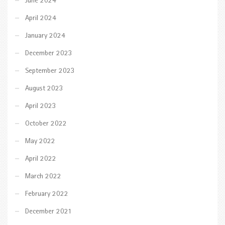
June 2024
April 2024
January 2024
December 2023
September 2023
August 2023
April 2023
October 2022
May 2022
April 2022
March 2022
February 2022
December 2021