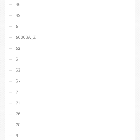
46
49
5
5000BA_Z
52
6
63
67
7
71
76
78
8