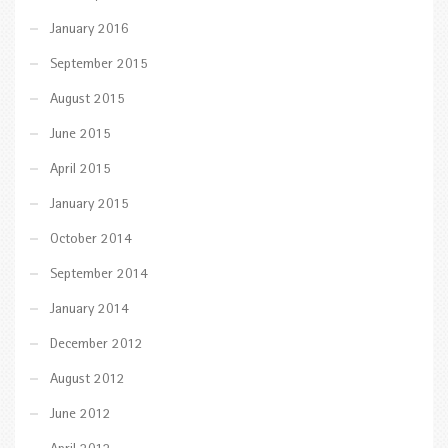
January 2016
September 2015
August 2015
June 2015
April 2015
January 2015
October 2014
September 2014
January 2014
December 2012
August 2012
June 2012