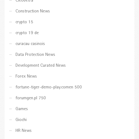
Cleobetra
Construction News
crypto 15
crypto 19 de
curacau casinois
Data Protection News
Development Curated News
Forex News
fortune-tiger-demo-play.comen 500
forumgen.pl 750
Games
Giochi
HR News