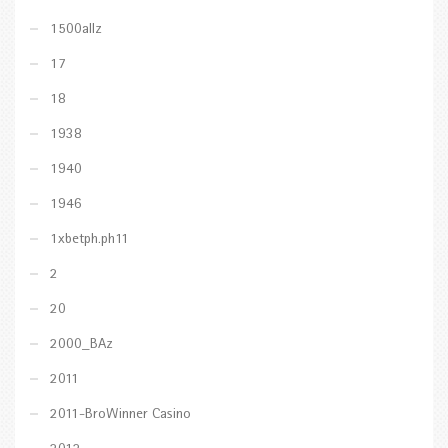
1500allz
17
18
1938
1940
1946
1xbetph.ph11
2
20
2000_BAz
2011
2011-BroWinner Casino