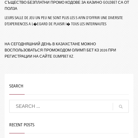
СЪЩЕСТВО БЕЗПЛАТНИ ПРОМО КОДОВЕ ЗА КАЗИНО GOLDBET СА ОТ
ПОЛЗА
LEURS SALLE DE JEU UN PEU NE SONT PLUS LES S AFIN D’OFFRIR UNE DIVERSITE
D’EXPERIENCES A L�EGARD DE PLAISIR I� TOUS LES INTERNAUTES
НА СЕГОДНЯШНИЙ ДЕНЬ В КАЗАХСТАНЕ МОЖНО
ВОСПОЛЬЗОВАТЬСЯ ПРОМОКОДОМ ОЛИМП БЕТ КЗ 2026 ПРИ
РЕГИСТРАЦИИ НА САЙТЕ OLIMPBET KZ.
SEARCH
RECENT POSTS