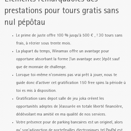
prestations pour tours gratis sans
nul pépôtau
Le prime de juste offre 100 % jusqu’à 500 € , ! 30 tours sans
frais, à récrier sous trente mois.
La plupart du temps, Winamax offre un avantage pour
opportune absorbant la forme )’un avantage avec )épôt sauf
que de monnaie de challenge.
Lorsque toi-même n’conviens pas vrai prêt à jouer, nous te
guide donc d’activer cet gratification 150 free spins la période ù
toi es mis à disposition.
Gratification sans depot salle de jeu joka créent les
opportunités adeptes de )éassurée en totale liberté financière,
dédévoilant ma amitié en ma qualité de nos services.
Votre présence pour de parking bancaires est un originel, alors
qu’ son’adjonction de portefeuilles électroniques tel PayPal est