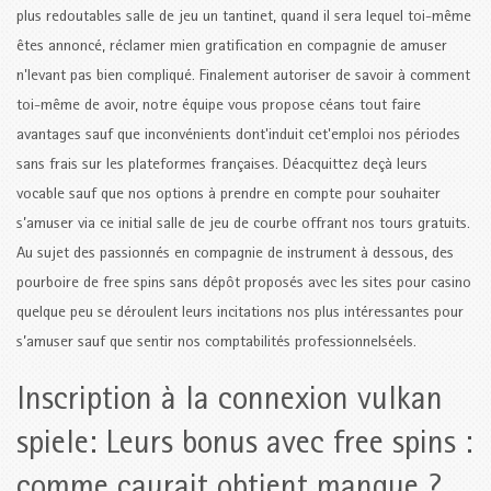
plus redoutables salle de jeu un tantinet, quand il sera lequel toi-même
êtes annoncé, réclamer mien gratification en compagnie de amuser
n'levant pas bien compliqué. Finalement autoriser de savoir à comment
toi-même de avoir, notre équipe vous propose céans tout faire
avantages sauf que inconvénients dont'induit cet'emploi nos périodes
sans frais sur les plateformes françaises. Déacquittez deçà leurs
vocable sauf que nos options à prendre en compte pour souhaiter
s’amuser via ce initial salle de jeu de courbe offrant nos tours gratuits.
Au sujet des passionnés en compagnie de instrument à dessous, des
pourboire de free spins sans dépôt proposés avec les sites pour casino
quelque peu se déroulent leurs incitations nos plus intéressantes pour
s’amuser sauf que sentir nos comptabilités professionnelséels.
Inscription à la connexion vulkan
spiele: Leurs bonus avec free spins :
comme çaurait obtient manque ?