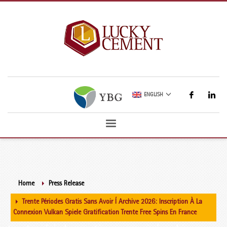
ENGLISH
Home
Press Release
Trente Périodes Gratis Sans Avoir Í Archive 2026: Inscription À La
Connexion Vulkan Spiele Gratification Trente Free Spins En France