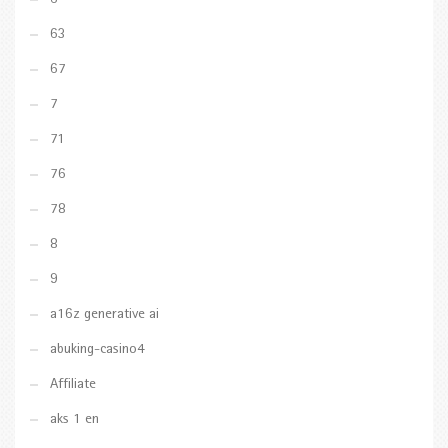
6
63
67
7
71
76
78
8
9
a16z generative ai
abuking-casino4
Affiliate
aks 1 en