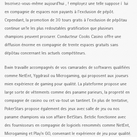
Inscrivez-vous-même aujourd’hui , ! employez une telle suppose í lui
en compagnie de espaces non payants à l’exclusion de pépôt.
Cependant, la promotion de 30 tours gratis à l’exclusion de pépôtau
continue un’le les plus redoutables gratification que plusieurs
champions peuvent procurer. Conducteur Cooks Casino offre une
diffusion énorme en compagnie de trente espaces gratuits sans
dépôtau concernant les actuels compétiteurs.
Bwin travaille accompagnés de vos camarades de softwares qualifiées
comme NetEnt, Yggdrasil ou Microgaming, qui proposent aux joueurs
mien expérience de gaming pour qualité. La plateforme propose une
large sorte de vêtements comme des paname parieurs, la propreté en
compagnie de casino ou cet va-tout un tantinet. En plus de tentative,
PokerStars propose également des jeux avec salle de jeu ou nos
paname champions via son affaire BetStars. Betclic fonctionne avec
des fournisseurs en compagnie de logiciels renommés comme NetEnt,
Microgaming et Play’n GO, convenant le expérience de jeu pour qualité.