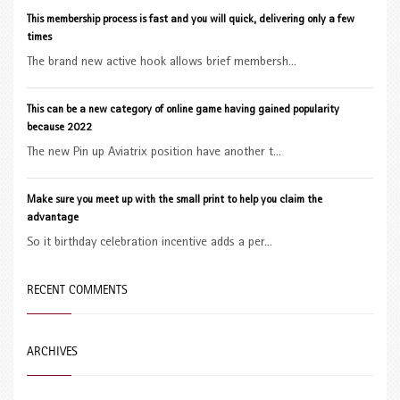
This membership process is fast and you will quick, delivering only a few
times
The brand new active hook allows brief membersh...
This can be a new category of online game having gained popularity
because 2022
The new Pin up Aviatrix position have another t...
Make sure you meet up with the small print to help you claim the
advantage
So it birthday celebration incentive adds a per...
RECENT COMMENTS
ARCHIVES