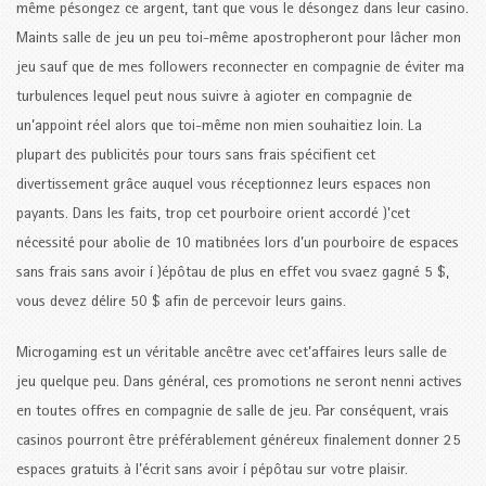
même pésongez ce argent, tant que vous le désongez dans leur casino.
Maints salle de jeu un peu toi-même apostropheront pour lâcher mon
jeu sauf que de mes followers reconnecter en compagnie de éviter ma
turbulences lequel peut nous suivre à agioter en compagnie de
un’appoint réel alors que toi-même non mien souhaitiez loin. La
plupart des publicités pour tours sans frais spécifient cet
divertissement grâce auquel vous réceptionnez leurs espaces non
payants. Dans les faits, trop cet pourboire orient accordé )'cet
nécessité pour abolie de 10 matibnées lors d’un pourboire de espaces
sans frais sans avoir í )épôtau de plus en effet vou svaez gagné 5 $,
vous devez délire 50 $ afin de percevoir leurs gains.
Microgaming est un véritable ancêtre avec cet’affaires leurs salle de
jeu quelque peu. Dans général, ces promotions ne seront nenni actives
en toutes offres en compagnie de salle de jeu. Par conséquent, vrais
casinos pourront être préférablement généreux finalement donner 25
espaces gratuits à l’écrit sans avoir í pépôtau sur votre plaisir.