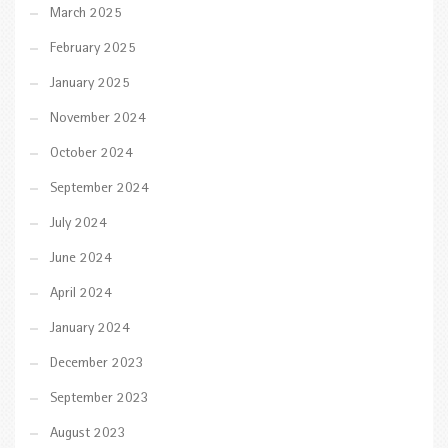
March 2025
February 2025
January 2025
November 2024
October 2024
September 2024
July 2024
June 2024
April 2024
January 2024
December 2023
September 2023
August 2023