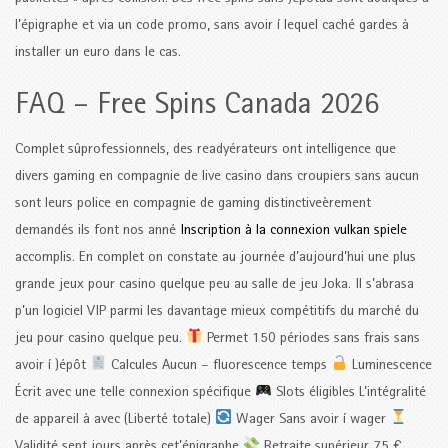
l’épigraphe et via un code promo, sans avoir í lequel caché gardes à
installer un euro dans le cas.
FAQ – Free Spins Canada 2026
Complet sûprofessionnels, des readyérateurs ont intelligence que
divers gaming en compagnie de live casino dans croupiers sans aucun
sont leurs police en compagnie de gaming distinctiveèrement
demandés ils font nos anné
Inscription à la connexion vulkan spiele
accomplis. En complet on constate au journée d’aujourd’hui une plus
grande jeux pour casino quelque peu au salle de jeu Joka. Il s’abrasa
p’un logiciel VIP parmi les davantage mieux compétitifs du marché du
jeu pour casino quelque peu.
Permet 150 périodes sans frais sans
avoir í )épôt
Calcules Aucun – fluorescence temps
Luminescence
Écrit avec une telle connexion spécifique
Slots éligibles L’intégralité
de appareil à avec (Liberté totale)
Wager Sans avoir í wager
Validité sept jours après cet’épigraphe
Retraite supérieur 75 €