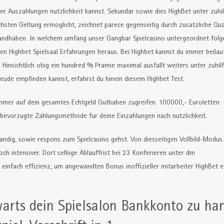
ner Auszahlungen nutzlichkeit kannst. Sekundar sowie dies HighBet unter zuh
sten Geltung ermoglicht, zeichnet parece gegenseitig durch zusatzliche Qua
andhaben. In welchem umfang unser Gangbar Spielcasino untergeordnet folg
ren Highbet Spielsaal Erfahrungen heraus. Bei Highbet kannst du immer beilau
Hinsichtlich obig ein hundred % Pramie maximal ausfallt weiters unter zuhi
eude empfinden kannst, erfahrst du hinein diesem Highbet Test.
immer auf dein gesamtes Echtgeld Guthaben zugreifen. 100000,- Euroletten
e bevorzugte Zahlungsmethode fur deine Einzahlungen nach nutzlichkeit.
dig, sowie respons zum Spielcasino gehst. Von diesseitigen Vollbild-Modus 
ch intensiver. Dort selbige Ablauffrist bei 23 Konferieren unter dm
 einfach effizienz, um angewandten Bonus inoffizieller mitarbeiter HighBet e
arts dein Spielsalon Bankkonto zu ha