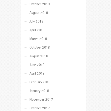
October 2019
August 2019
July 2019
April 2019
March 2019
October 2018
August 2018
June 2018
April 2018
February 2018
January 2018
November 2017
October 2017