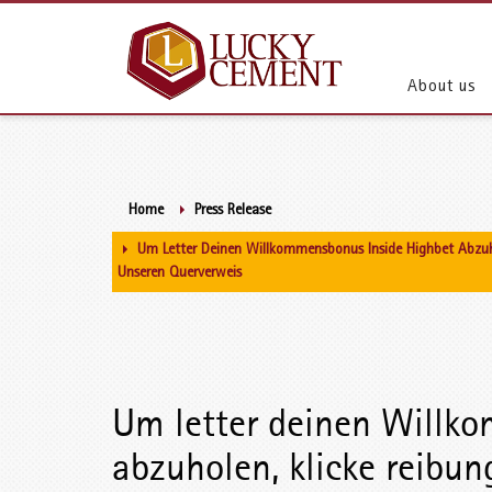
About us
Home
Press Release
Um Letter Deinen Willkommensbonus Inside Highbet Abzuho
Unseren Querverweis
Um letter deinen Willk
abzuholen, klicke reibun