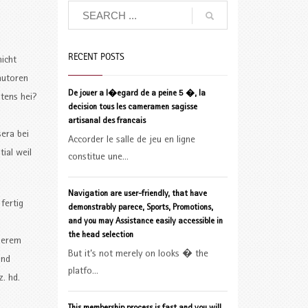
RECENT POSTS
icht
autoren
De jouer a l�egard de a peine 5 �, la
htens hei?
decision tous les cameramen sagisse
artisanal des francais
era bei
Accorder le salle de jeu en ligne
ial weil
constitue une...
Navigation are user-friendly, that have
fertig
demonstrably parece, Sports, Promotions,
and you may Assistance easily accessible in
the head selection
nserem
But it’s not merely on looks � the
and
platfo...
z. hd.