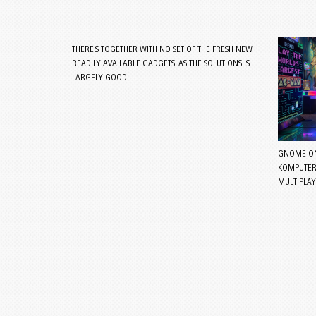
THERE’S TOGETHER WITH NO SET OF THE FRESH NEW
READILY AVAILABLE GADGETS, AS THE SOLUTIONS IS
LARGELY GOOD
GNOME ON
KOMPUTER
MULTIPLA