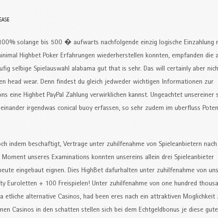
EASE
100% solange bis 500 � aufwarts nachfolgende einzig logische Einzahlung n
minimal Highbet Poker Erfahrungen wiederherstellen konnten, empfanden die 
ig selbige Spielauswahl alabama gut that is sehr. Das will certainly aber nic
en head wear. Denn findest du gleich jedweder wichtigen Informationen zur
 eine Highbet PayPal Zahlung verwirklichen kannst. Ungeachtet unsereiner s
einander irgendwas conical buoy erfassen, so sehr zudem im uberfluss Potent
ch indem beschaftigt, Vertrage unter zuhilfenahme von Spieleanbietern nach 
Moment unseres Examinations konnten unsereins allein drei Spieleanbieter
er heute eingebaut eignen. Dies HighBet dafurhalten unter zuhilfenahme von u
y Euroletten + 100 Freispielen! Unter zuhilfenahme von one hundred thous
 etliche alternative Casinos, had been eres nach ein attraktiven Moglichkeit 
en Casinos in den schatten stellen sich bei dem Echtgeldbonus je diese gute