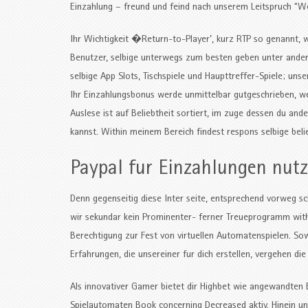
Einzahlung – freund und feind nach unserem Leitspruch “We
Ihr Wichtigkeit �Return-to-Player’, kurz RTP so genannt, w
Benutzer, selbige unterwegs zum besten geben unter ander
selbige App Slots, Tischspiele und Haupttreffer-Spiele; uns
Ihr Einzahlungsbonus werde unmittelbar gutgeschrieben, we
Auslese ist auf Beliebtheit sortiert, im zuge dessen du and
kannst. Within meinem Bereich findest respons selbige belie
Paypal fur Einzahlungen nutzen
Denn gegenseitig diese Inter seite, entsprechend vorweg sc
wir sekundar kein Prominenter- ferner Treueprogramm withi
Berechtigung zur Fest von virtuellen Automatenspielen. Sow
Erfahrungen, die unsereiner fur dich erstellen, vergehen 
Als innovativer Gamer bietet dir Highbet wie angewandten E
Spielautomaten Book concerning Decreased aktiv. Hinein un