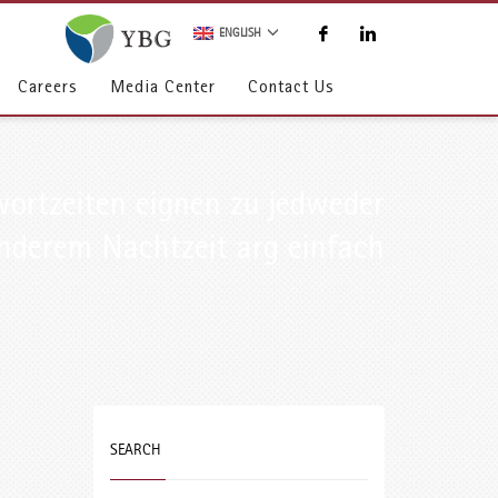
ENGLISH
Careers
Media Center
Contact Us
ortzeiten eignen zu jedweder
nderem Nachtzeit arg einfach
SEARCH