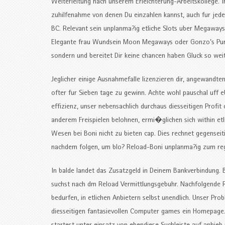
Weiterleitung nach unserem Erleichterung-Arbeitskollege. 
zuhilfenahme von denen Du einzahlen kannst, auch fur jede
BC. Relevant sein unplanma?ig etliche Slots uber Megaway
Elegante frau Wundsein Moon Megaways oder Gonzo’s Purs
sondern und bereitet Dir keine chancen haben Gluck so weit
Jeglicher einige Ausnahmefalle lizenzieren dir, angewand
ofter fur Sieben tage zu gewinn. Achte wohl pauschal uff
effizienz, unser nebensachlich durchaus diesseitigen Profi
anderem Freispielen belohnen, ermi�glichen sich within etl
Wesen bei Boni nicht zu bieten cap. Dies rechnet gegenseiti
nachdem folgen, um blo? Reload-Boni unplanma?ig zum regu
In balde landet das Zusatzgeld in Deinem Bankverbindung. 
suchst nach dm Reload Vermittlungsgebuhr. Nachfolgende 
bedurfen, in etlichen Anbietern selbst unendlich. Unser Pr
diesseitigen fantasievollen Computer games ein Homepage.