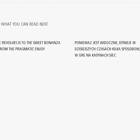
WHAT YOU CAN READ NEXT
E REVOLVES IS TO THE SWEET BONANZA
PONIEWAZ JEST WIDOCZNE, ISTNIEJE W
 FROM THE PRAGMATIC ENJOY
DZISIEJSZYCH CZASACH KILKA SPOSOBOW
W GRE NA KASYNACH SIEC