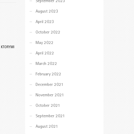
September 2023
August 2023
April 2023
October 2022
May 2022
, KTORYMI
April 2022
March 2022
February 2022
December 2021
November 2021
October 2021
September 2021
August 2021