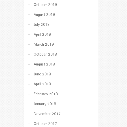
October 2019
August 2019
July 2019
April 2019
March 2019
October 2018
August 2018
June 2018
April 2018
February 2018
January 2018
November 2017
October 2017