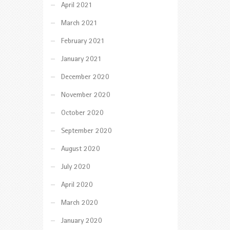
April 2021
March 2021
February 2021
January 2021
December 2020
November 2020
October 2020
September 2020
August 2020
July 2020
April 2020
March 2020
January 2020