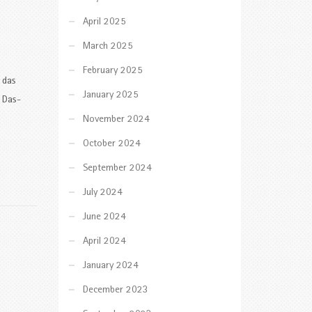
April 2025
March 2025
February 2025
 das
January 2025
e Das-
November 2024
October 2024
September 2024
July 2024
June 2024
April 2024
January 2024
December 2023