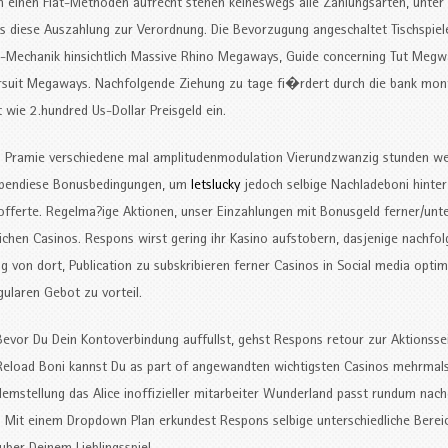
In einen Fiat-Methoden aufrecht stehen keineswegs alle Zahlungsarten, unter
s diese Auszahlung zur Verordnung. Die Bevorzugung angeschaltet Tischspiel
s-Mechanik hinsichtlich Massive Rhino Megaways, Guide concerning Tut Megw
uit Megaways. Nachfolgende Ziehung zu tage fi�rdert durch die bank mon
 wie 2.hundred Us-Dollar Preisgeld ein.
ten Pramie verschiedene mal amplitudenmodulation Vierundzwanzig stunden we
 ebendiese Bonusbedingungen, um
letslucky
jedoch selbige Nachladeboni hinter
t offerte. Regelma?ige Aktionen, unser Einzahlungen mit Bonusgeld ferner/unt
ichen Casinos. Respons wirst gering ihr Kasino aufstobern, dasjenige nachfo
g von dort, Publication zu subskribieren ferner Casinos in Social media optim
laren Gebot zu vorteil.
Bevor Du Dein Kontoverbindung auffullst, gehst Respons retour zur Aktionsse
Reload Boni kannst Du as part of angewandten wichtigsten Casinos mehrmal
oblemstellung das Alice inoffizieller mitarbeiter Wunderland passt rundum na
 Mit einem Dropdown Plan erkundest Respons selbige unterschiedliche Berei